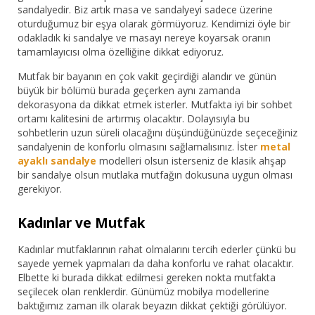
sandalyedir. Biz artık masa ve sandalyeyi sadece üzerine
oturduğumuz bir eşya olarak görmüyoruz. Kendimizi öyle bir
odakladık ki sandalye ve masayı nereye koyarsak oranın
tamamlayıcısı olma özelliğine dikkat ediyoruz.
Mutfak bir bayanın en çok vakit geçirdiği alandır ve günün
büyük bir bölümü burada geçerken aynı zamanda
dekorasyona da dikkat etmek isterler. Mutfakta iyi bir sohbet
ortamı kalitesini de artırmış olacaktır. Dolayısıyla bu
sohbetlerin uzun süreli olacağını düşündüğünüzde seçeceğiniz
sandalyenin de konforlu olmasını sağlamalısınız. İster
metal
ayaklı sandalye
modelleri olsun isterseniz de klasik ahşap
bir sandalye olsun mutlaka mutfağın dokusuna uygun olması
gerekiyor.
Kadınlar ve Mutfak
Kadınlar mutfaklarının rahat olmalarını tercih ederler çünkü bu
sayede yemek yapmaları da daha konforlu ve rahat olacaktır.
Elbette ki burada dikkat edilmesi gereken nokta mutfakta
seçilecek olan renklerdir. Günümüz mobilya modellerine
baktığımız zaman ilk olarak beyazın dikkat çektiği görülüyor.