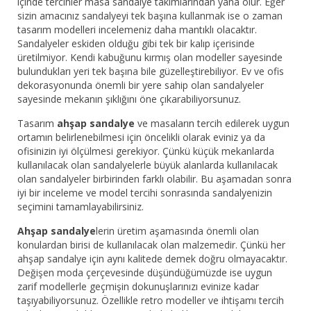
içinde tercihler masa sandalye takımlarından yana olur. Eğer
sizin amacınız sandalyeyi tek başına kullanmak ise o zaman
tasarım modelleri incelemeniz daha mantıklı olacaktır.
Sandalyeler eskiden olduğu gibi tek bir kalıp içerisinde
üretilmiyor. Kendi kabuğunu kırmış olan modeller sayesinde
bulundukları yeri tek başına bile güzelleştirebiliyor. Ev ve ofis
dekorasyonunda önemli bir yere sahip olan sandalyeler
sayesinde mekanın şıklığını öne çıkarabiliyorsunuz.
Tasarım
ahşap sandalye
ve masaların tercih edilerek uygun
ortamın belirlenebilmesi için öncelikli olarak eviniz ya da
ofisinizin iyi ölçülmesi gerekiyor. Çünkü küçük mekanlarda
kullanılacak olan sandalyelerle büyük alanlarda kullanılacak
olan sandalyeler birbirinden farklı olabilir. Bu aşamadan sonra
iyi bir inceleme ve model tercihi sonrasında sandalyenizin
seçimini tamamlayabilirsiniz.
Ahşap sandalye
lerin üretim aşamasında önemli olan
konulardan birisi de kullanılacak olan malzemedir. Çünkü her
ahşap sandalye için aynı kalitede demek doğru olmayacaktır.
Değişen moda çerçevesinde düşündüğümüzde ise uygun
zarif modellerle geçmişin dokunuşlarınızı evinize kadar
taşıyabiliyorsunuz. Özellikle retro modeller ve ihtişamı tercih