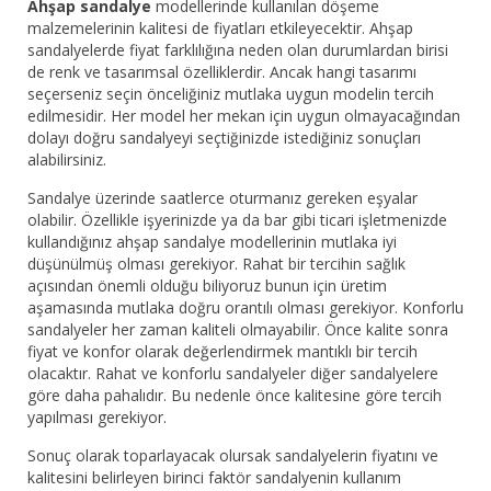
Ahşap sandalye
modellerinde kullanılan döşeme
malzemelerinin kalitesi de fiyatları etkileyecektir. Ahşap
sandalyelerde fiyat farklılığına neden olan durumlardan birisi
de renk ve tasarımsal özelliklerdir. Ancak hangi tasarımı
seçerseniz seçin önceliğiniz mutlaka uygun modelin tercih
edilmesidir. Her model her mekan için uygun olmayacağından
dolayı doğru sandalyeyi seçtiğinizde istediğiniz sonuçları
alabilirsiniz.
Sandalye üzerinde saatlerce oturmanız gereken eşyalar
olabilir. Özellikle işyerinizde ya da bar gibi ticari işletmenizde
kullandığınız ahşap sandalye modellerinin mutlaka iyi
düşünülmüş olması gerekiyor. Rahat bir tercihin sağlık
açısından önemli olduğu biliyoruz bunun için üretim
aşamasında mutlaka doğru orantılı olması gerekiyor. Konforlu
sandalyeler her zaman kaliteli olmayabilir. Önce kalite sonra
fiyat ve konfor olarak değerlendirmek mantıklı bir tercih
olacaktır. Rahat ve konforlu sandalyeler diğer sandalyelere
göre daha pahalıdır. Bu nedenle önce kalitesine göre tercih
yapılması gerekiyor.
Sonuç olarak toparlayacak olursak sandalyelerin fiyatını ve
kalitesini belirleyen birinci faktör sandalyenin kullanım