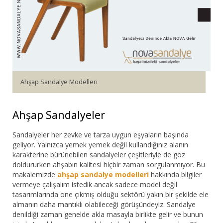
Bar Sandalyesi
Restaurant Sandalyesi
Plastik Sandalye
Ahşap Sandalye Modelleri
Dış Mekan Sandalyeler
Masalar
Ahşap Sandalyeler
Sandalyeler her zevke ve tarza uygun eşyaların başında
geliyor. Yalnızca yemek yemek değil kullandığınız alanın
karakterine bürünebilen sandalyeler çeşitleriyle de göz
doldururken ahşabın kalitesi hiçbir zaman sorgulanmıyor. Bu
makalemizde
ahşap sandalye modelleri
hakkında bilgiler
vermeye çalışalım istedik ancak sadece model değil
tasarımlarında öne çıkmış olduğu sektörü yakın bir şekilde ele
almanın daha mantıklı olabileceği görüşündeyiz. Sandalye
denildiği zaman genelde akla masayla birlikte gelir ve bunun