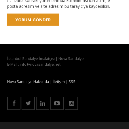
Daha sonraki yorumlarımda kullanılması için adım, e-
posta adresim ve site adresim bu tarayıcıya kaydedilsin.
İstanbul Sandalye İmalatçısı | Nova Sandalye
E-Mail : info@novasandalye.net
Nova Sandalye Hakkında
|
İletişim
|
SSS