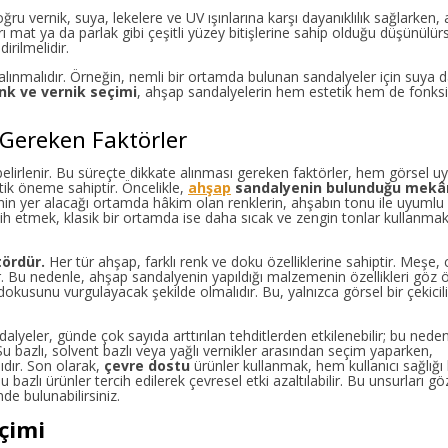
ru vernik, suya, lekelere ve UV ışınlarına karşı dayanıklılık sağlarken,
 mat ya da parlak gibi çeşitli yüzey bitişlerine sahip olduğu düşünülür
irilmelidir.
te alınmalıdır. Örneğin, nemli bir ortamda bulunan sandalyeler için suya d
nk ve vernik seçimi
, ahşap sandalyelerin hem estetik hem de fonks
 Gereken Faktörler
e belirlenir. Bu süreçte dikkate alınması gereken faktörler, hem görsel 
k öneme sahiptir. Öncelikle,
ahşap
sandalyenin bulunduğu mekâ
nin yer alacağı ortamda hâkim olan renklerin, ahşabın tonu ile uyumlu
cih etmek, klasik bir ortamda ise daha sıcak ve zengin tonlar kullanma
tördür.
Her tür ahşap, farklı renk ve doku özelliklerine sahiptir. Meşe, 
iptir. Bu nedenle, ahşap sandalyenin yapıldığı malzemenin özellikleri göz
dokusunu vurgulayacak şekilde olmalıdır. Bu, yalnızca görsel bir çekicil
lyeler, günde çok sayıda arttırılan tehditlerden etkilenebilir; bu nede
Su bazlı, solvent bazlı veya yağlı vernikler arasından seçim yaparken,
ıdır. Son olarak,
çevre dostu
ürünler kullanmak, hem kullanıcı sağlığ
bazlı ürünler tercih edilerek çevresel etki azaltılabilir. Bu unsurları 
e bulunabilirsiniz.
çimi