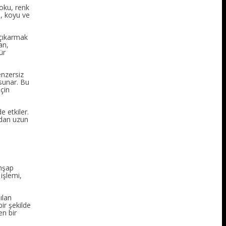
doku, renk
ı, koyu ve
 çıkarmak
an,
ür
enzersiz
sunar. Bu
için
 etkiler.
ıdan uzun
ahşap
işlemi,
ılan
bir şekilde
en bir