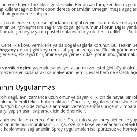
üne göre büyük farklılıklar gösterebilir. Her ahşap türü, kendine özgü 
şap kullanacağınızı bilmek son derece önemlidir. Örneğin, meşe ağaçlar
fif bir görünüme sahiptir.
tonlar tercih edilse de, meşe ağaçlarının doğal rengini korumak ve ortaya
marlarının belirginleşmesini sağlar ve doğal görünümünü korur. Diğer yand
lamak için beyaz ya da pastel tonlarında boya ile tercih edilebilir. Bu t
ir. Genellikle koyu verniklerle ya da doğal yağlarla korunur. Bu, teak’ın b
hogany
(maun) gibi koyu renkli ahşaplar, zengin ve lüks bir görünüm 
le işlenerek, etkileyici bir şömine veya yemek odası görünümü yaratmak 
e vernik seçimi
yapmak, sandalye tasarımınızın estetiğini büyük ölçüde
ci malzemeleri kullanarak, sandalyenizin hem işlevsel hem de estetik aç
minin Uygulanması
ercih değil, aynı zamanda uzun ömür ve dayanıklılık için de hayati bir rol
 birkaç önemli teknik bulunmaktadır. Öncelikle, uygulama öncesinde 
düzgün bir şekilde zımparalanmasını ve temizlenmesini içerir. Zımpara 
a iyi yapışmasını sağlamak için de önemlidir.
lanılması da son derece önemlidir. Fırça, rulo veya sprey aletleri ile yap
öz önünde bulundurulmalıdır. Fırça, özellikle köşe ve kenarların detaylı 
ilde kaplanması sağlanabilir. Sprey uygulamaları ise, pürüzsüz ve homoj