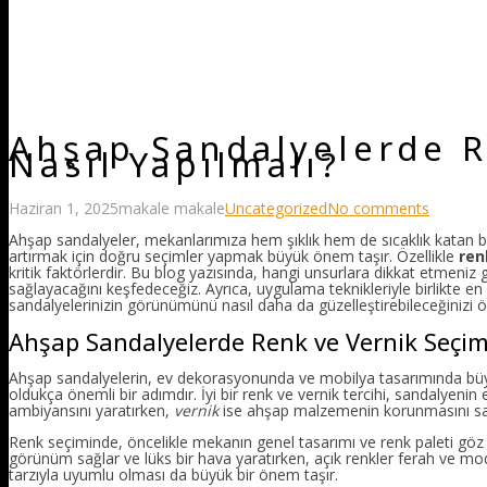
Ahşap Sandalyelerde R
Nasıl Yapılmalı?
Haziran 1, 2025
makale makale
Uncategorized
No comments
Ahşap sandalyeler, mekanlarımıza hem şıklık hem de sıcaklık katan benz
artırmak için doğru seçimler yapmak büyük önem taşır. Özellikle
ren
kritik faktörlerdir. Bu blog yazısında, hangi unsurlara dikkat etmeniz g
sağlayacağını keşfedeceğiz. Ayrıca, uygulama teknikleriyle birlikte en 
sandalyelerinizin görünümünü nasıl daha da güzelleştirebileceğinizi
Ahşap Sandalyelerde Renk ve Vernik Seçi
Ahşap sandalyelerin, ev dekorasyonunda ve mobilya tasarımında büyü
oldukça önemli bir adımdır. İyi bir renk ve vernik tercihi, sandalyenin 
ambiyansını yaratırken,
vernik
ise ahşap malzemenin korunmasını sa
Renk seçiminde, öncelikle mekanın genel tasarımı ve renk paleti göz ö
görünüm sağlar ve lüks bir hava yaratırken, açık renkler ferah ve mod
tarzıyla uyumlu olması da büyük bir önem taşır.