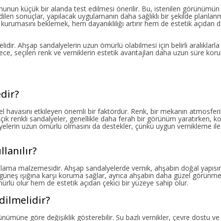
un küçük bir alanda test edilmesi önerilir. Bu, istenilen görünümün
dilen sonuçlar, yapılacak uygulamanın daha sağlıklı bir şekilde planla
e kurumasını beklemek, hem dayanıklılığı artırır hem de estetik açıdan 
ir. Ahşap sandalyelerin uzun ömürlü olabilmesi için belirli aralıklarl
lece, seçilen renk ve verniklerin estetik avantajları daha uzun süre ko
dir?
havasını etkileyen önemli bir faktördür. Renk, bir mekanın atmosferi
Açık renkli sandalyeler, genellikle daha ferah bir görünüm yaratırken, ko
alyelerin uzun ömürlü olmasını da destekler, çünkü uygun vernikleme ile
lanılır?
aplama malzemesidir. Ahşap sandalyelerde vernik, ahşabın doğal yapısın
 ve güneş ışığına karşı koruma sağlar, ayrıca ahşabın daha güzel görünm
rlü olur hem de estetik açıdan çekici bir yüzeye sahip olur.
dilmelidir?
ümüne göre değişiklik gösterebilir. Su bazlı vernikler, çevre dostu v