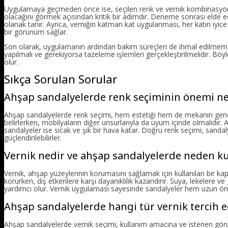
Uygulamaya geçmeden önce ise, seçilen renk ve vernik kombinasyonun
olacağını görmek açısından kritik bir adımdır. Deneme sonrası elde e
olanak tanır. Ayrıca, verniğin katman kat uygulanması, her katın iyic
bir görünüm sağlar.
Son olarak, uygulamanın ardından bakım süreçleri de ihmal edilmemelid
yapılmalı ve gerekiyorsa tazeleme işlemleri gerçekleştirilmelidir. Böy
olur.
Sıkça Sorulan Sorular
Ahşap sandalyelerde renk seçiminin önemi ne
Ahşap sandalyelerde renk seçimi, hem estetiği hem de mekanın genel 
belirlerken, mobilyaların diğer unsurlarıyla da uyum içinde olmalıdır. 
sandalyeler ise sıcak ve şık bir hava katar. Doğru renk seçimi, sand
güçlendirilebilirler.
Vernik nedir ve ahşap sandalyelerde neden kul
Vernik, ahşap yüzeylerinin korumasını sağlamak için kullanılan bir k
korurken, dış etkenlere karşı dayanıklılık kazandırır. Suya, lekelere
yardımcı olur. Vernik uygulaması sayesinde sandalyeler hem uzun ömü
Ahşap sandalyelerde hangi tür vernik tercih e
Ahşap sandalyelerde vernik seçimi, kullanım amacına ve istenen görün