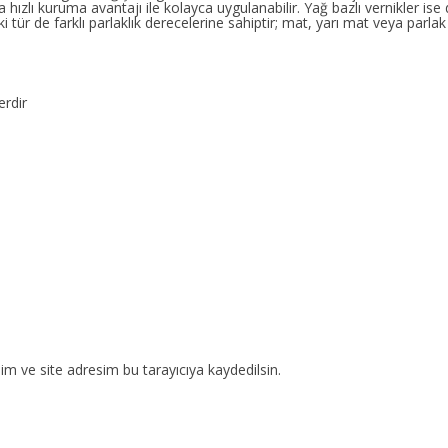
a hızlı kuruma avantajı ile kolayca uygulanabilir. Yağ bazlı vernikler ise
tür de farklı parlaklık derecelerine sahiptir; mat, yarı mat veya parlak
erdir
m ve site adresim bu tarayıcıya kaydedilsin.