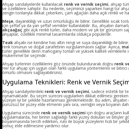
Ahşap sandalyelerde kullanılacak
renk ve vernik seçimi
, ahşap tür
ve özelliklere sahiptir. Bu nedenle, seçiminizi yaparken hangi tür ah
zengin tonlarıyla dikkat çekerken, çam ağaçları daha açık renkli ve ha
Meşe
, dayanıklılığı ve uzun ömürlülüğü ile bilinir. Genellikle sıcak 
için şeffaf ya da yarı şeffaf vernikler kullanılabilir. Bu, ahşabın da
akçaağaç
gibi açık renkli türler, daha modern ve şık bir görünüm sağ
ahşaplar, özellikle minimal tasarımlarda oldukça popülerdir.
Teak
ahşabı ise kendine has altın rengi ve suya dayanıklılığı ile bilin
renk tonunun ve doğal zarafetinin vurgulanmasını sağlar. Ayrıca,
ma
türler genellikle derin mahogany tonları ve yüksek kaliteli vernikler
mükemmel bir seçimdir.
Ahşap türlerinin özelliklerini göz önünde bulundurarak doğru
renk v
Her tür ahşap için uygun olan farklı uygulama yöntemlerini ve bitiri
ömürlü olmasını sağlayabilirsiniz.
Uygulama Teknikleri: Renk ve Vernik Seçi
Ahşap sandalyelerdeki
renk ve vernik seçimi
, sadece estetik bir t
oynamaktadır. Bu seçim sürecini uygularken dikkat edilmesi gereken
yüzeyin iyi bir şekilde hazırlanması gerekmektedir. Bu adım, ahşabın 
pürüzsüz bir yüzey elde etmenin yanı sıra, verniğin veya boyanın dah
Uygulama sürecinde
renk ve vernik seçimi
için doğru araçların kul
uygulamalarda, her birinin sağladığı farklı yüzey dokuları ve bitişler g
boyanmasında tercih edilirken, rulo ile büyük yüzeylerin hızlı bir şek
sonuç elde edilmesine yardımcı olur.