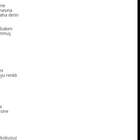
 ne
nmasına
daha derin
a bakım
runmuş
ni
yu renkli
ı
esine
e kokusuz