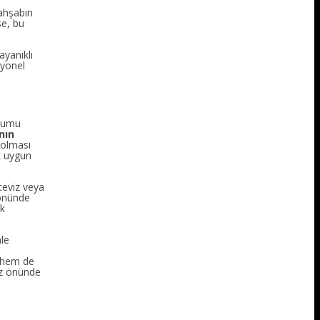
 ahşabın
se, bu
ayanıklı
iyonel
uyumu
nın
 olması
k uygun
ceviz veya
 önünde
ik
nle
ı hem de
göz önünde