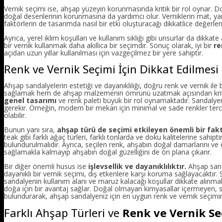
Vernik seçimi ise, ahşap yüzeyin korunmasında kritik bir rol oynar. Doğ
doğal desenlerinin korunmasına da yardımcı olur. Verniklerin mat, yarı
faktörlerin de tasarımda nasıl bir etki oluşturacağı dikkatlice değerlend
Ayrıca, yerel iklim koşulları ve kullanım sıklığı gibi unsurlar da dikka
bir vernik kullanmak daha akıllıca bir seçimdir. Sonuç olarak, iyi bir
re
açıdan uzun yıllar kullanılması için vazgeçilmez bir yere sahiptir.
Renk ve Vernik Seçimi İçin Dikkat Edilmesi
Ahşap sandalyelerin estetiği ve dayanıklılığı, doğru renk ve vernik il
sağlamak hem de ahşap malzemenin ömrünü uzatmak açısından kriti
genel tasarımı
ve renk paleti büyük bir rol oynamaktadır. Sandalye
gerekir. Örneğin, modern bir mekan için minimal ve sade renkler ter
olabilir.
Bunun yanı sıra,
ahşap türü de seçimi etkileyen önemli bir fak
teak gibi farklı ağaç türleri, farklı tonlarda ve doku kalitelerine sah
bulundurulmalıdır. Ayrıca, seçilen renk, ahşabın doğal damarlarını ve 
sağlamakla kalmayıp ahşabın doğal güzelliğini de ön plana çıkarır.
Bir diğer önemli husus ise
işlevsellik ve dayanıklılıktır.
Ahşap sanda
dayanıklı bir vernik seçimi, dış etkenlere karşı koruma sağlayacaktır. 
sandalyenin kullanım alanı ve maruz kalacağı koşullar dikkate alınmal
doğa için bir avantaj sağlar. Doğal olmayan kimyasallar içermeyen, su 
bulundurarak, ahşap sandalyeniz için en uygun renk ve vernik seçimind
Farklı Ahşap Türleri ve
Renk ve Vernik Se