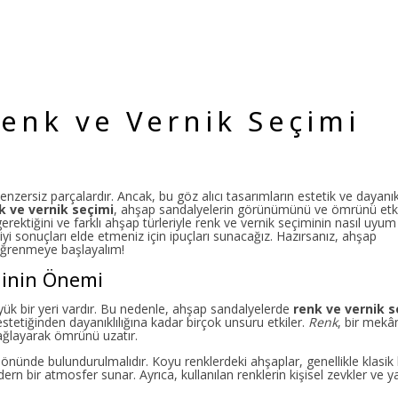
enk ve Vernik Seçimi
ersiz parçalardır. Ancak, bu göz alıcı tasarımların estetik ve dayanıklı
k ve vernik seçimi
, ahşap sandalyelerin görünümünü ve ömrünü etk
erektiğini ve farklı ahşap türleriyle renk ve vernik seçiminin nasıl uyum
iyi sonuçları elde etmeniz için ipuçları sunacağız. Hazırsanız, ahşap
 öğrenmeye başlayalım!
minin Önemi
k bir yeri vardır. Bu nedenle, ahşap sandalyelerde
renk ve vernik s
estetiğinden dayanıklılığına kadar birçok unsuru etkiler.
Renk
, bir mekâ
ğlayarak ömrünü uzatır.
nünde bulundurulmalıdır. Koyu renklerdeki ahşaplar, genellikle klasik 
ern bir atmosfer sunar. Ayrıca, kullanılan renklerin kişisel zevkler ve 