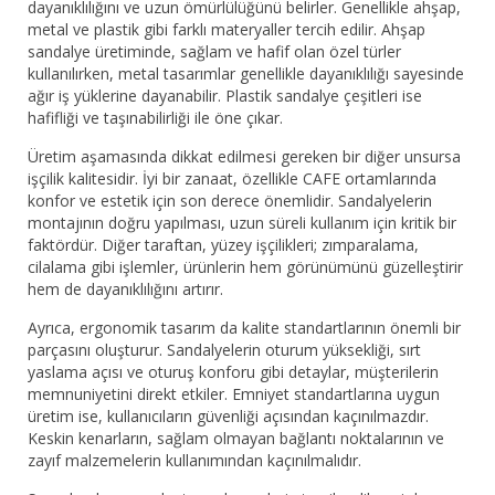
dayanıklılığını ve uzun ömürlülüğünü belirler. Genellikle ahşap,
metal ve plastik gibi farklı materyaller tercih edilir. Ahşap
sandalye üretiminde, sağlam ve hafif olan özel türler
kullanılırken, metal tasarımlar genellikle dayanıklılığı sayesinde
ağır iş yüklerine dayanabilir. Plastik sandalye çeşitleri ise
hafifliği ve taşınabilirliği ile öne çıkar.
Üretim aşamasında dikkat edilmesi gereken bir diğer unsursa
işçilik kalitesidir. İyi bir zanaat, özellikle CAFE ortamlarında
konfor ve estetik için son derece önemlidir. Sandalyelerin
montajının doğru yapılması, uzun süreli kullanım için kritik bir
faktördür. Diğer taraftan, yüzey işçilikleri; zımparalama,
cilalama gibi işlemler, ürünlerin hem görünümünü güzelleştirir
hem de dayanıklılığını artırır.
Ayrıca, ergonomik tasarım da kalite standartlarının önemli bir
parçasını oluşturur. Sandalyelerin oturum yüksekliği, sırt
yaslama açısı ve oturuş konforu gibi detaylar, müşterilerin
memnuniyetini direkt etkiler. Emniyet standartlarına uygun
üretim ise, kullanıcıların güvenliği açısından kaçınılmazdır.
Keskin kenarların, sağlam olmayan bağlantı noktalarının ve
zayıf malzemelerin kullanımından kaçınılmalıdır.