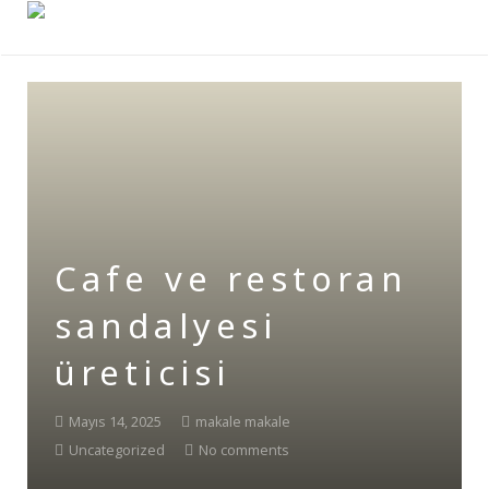
Cafe ve restoran
sandalyesi
üreticisi
Mayıs 14, 2025
makale makale
Uncategorized
No comments