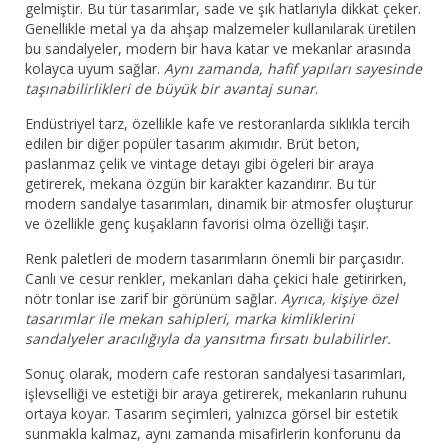
gelmiştir. Bu tür tasarımlar, sade ve şık hatlarıyla dikkat çeker.
Genellikle metal ya da ahşap malzemeler kullanılarak üretilen
bu sandalyeler, modern bir hava katar ve mekanlar arasında
kolayca uyum sağlar.
Aynı zamanda, hafif yapıları sayesinde
taşınabilirlikleri de büyük bir avantaj sunar
.
Endüstriyel tarz, özellikle kafe ve restoranlarda sıklıkla tercih
edilen bir diğer popüler tasarım akımıdır. Brüt beton,
paslanmaz çelik ve vintage detayı gibi ögeleri bir araya
getirerek, mekana özgün bir karakter kazandırır. Bu tür
modern sandalye tasarımları, dinamik bir atmosfer oluşturur
ve özellikle genç kuşakların favorisi olma özelliği taşır.
Renk paletleri de modern tasarımların önemli bir parçasıdır.
Canlı ve cesur renkler, mekanları daha çekici hale getirirken,
nötr tonlar ise zarif bir görünüm sağlar.
Ayrıca, kişiye özel
tasarımlar ile mekan sahipleri, marka kimliklerini
sandalyeler aracılığıyla da yansıtma fırsatı bulabilirler.
Sonuç olarak, modern cafe restoran sandalyesi tasarımları,
işlevselliği ve estetiği bir araya getirerek, mekanların ruhunu
ortaya koyar. Tasarım seçimleri, yalnızca görsel bir estetik
sunmakla kalmaz, aynı zamanda misafirlerin konforunu da