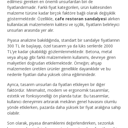
edilmesi gereken en önemli unsurlardan biri de
fiyatlandırmadır. Farklı fiyat kategorileri, ürün kalitesinden
malzeme türüne kadar birçok faktöre bağlı olarak değişiklik
göstermektedir. Özellikle,
cafe restoran sandalyesi
alırken
kullanılacak malzemelerin kalitesi ve işçilik, fiyatların belirleyici
unsurları arasında yer alır.
Piyasa analizine bakıldığında, standart bir sandalye fiyatlarının
300 TL ile başlayıp, özel tasarım ya da lüks serilerde 2000
TL’ye kadar çıkabildiği gözlemlenmektedir. Betona, metal
veya ahşap gibi farklı malzemelerin kullanımı, devreye giren
maliyetleri doğrudan etkilemektedir. Örneğin; ahşap
malzemeden üretilen ürünler genellikle dayanıklıdır ve bu
nedenle fiyatları daha yüksek olma eğilimindedir.
Ayrıca, tasarım unsurları da fiyatları etkileyen bir diğer
faktördür. Minimalist, modern ve ergonomik tasarımlar,
estetik ve fonksiyonelliği ön planda tutar. Bu tasarımlar,
kullanıcı deneyimini artırarak mekânın genel havasını olumlu
yönde etkilerken, pazarda daha yüksek bir fiyat aralığına sahip
olabilir.
Son olarak, piyasa dinamiklerini değerlendirirken, sezonluk