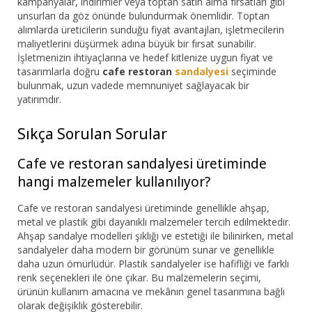
kampanyalar, indirimler veya toptan satın alma fırsatları gibi
unsurları da göz önünde bulundurmak önemlidir. Toptan
alımlarda üreticilerin sunduğu fiyat avantajları, işletmecilerin
maliyetlerini düşürmek adına büyük bir fırsat sunabilir.
İşletmenizin ihtiyaçlarına ve hedef kitlenize uygun fiyat ve
tasarımlarla doğru
cafe restoran
sandalyesi
seçiminde
bulunmak, uzun vadede memnuniyet sağlayacak bir
yatırımdır.
Sıkça Sorulan Sorular
Cafe ve restoran sandalyesi üretiminde
hangi malzemeler kullanılıyor?
Cafe ve restoran sandalyesi üretiminde genellikle ahşap,
metal ve plastik gibi dayanıklı malzemeler tercih edilmektedir.
Ahşap sandalye modelleri şıklığı ve estetiği ile bilinirken, metal
sandalyeler daha modern bir görünüm sunar ve genellikle
daha uzun ömürlüdür. Plastik sandalyeler ise hafifliği ve farklı
renk seçenekleri ile öne çıkar. Bu malzemelerin seçimi,
ürünün kullanım amacına ve mekânın genel tasarımına bağlı
olarak değişiklik gösterebilir.