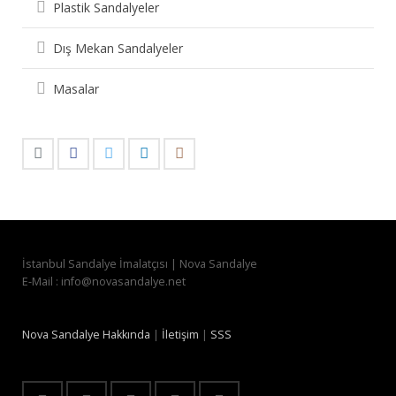
Plastik Sandalyeler
Dış Mekan Sandalyeler
Masalar
İstanbul Sandalye İmalatçısı | Nova Sandalye
E-Mail : info@novasandalye.net
Nova Sandalye Hakkında
|
İletişim
|
SSS