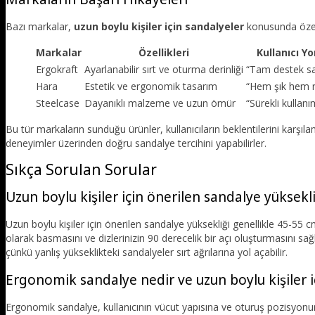
Bazı markalar,
uzun boylu kişiler için sandalyeler
konusunda özel 
Markalar
Özellikleri
Kullanıcı Y
Ergokraft
Ayarlanabilir sırt ve oturma derinliği
“Tam destek sa
Hara
Estetik ve ergonomik tasarım
“Hem şık hem r
Steelcase
Dayanıklı malzeme ve uzun ömür
“Sürekli kullan
Bu tür markaların sunduğu ürünler, kullanıcıların beklentilerini karşıl
deneyimler üzerinden doğru sandalye tercihini yapabilirler.
Sıkça Sorulan Sorular
Uzun boylu kişiler için önerilen sandalye yüksekli
Uzun boylu kişiler için önerilen sandalye yüksekliği genellikle 45-55
olarak basmasını ve dizlerinizin 90 derecelik bir açı oluşturmasını sa
çünkü yanlış yükseklikteki sandalyeler sırt ağrılarına yol açabilir.
Ergonomik sandalye nedir ve uzun boylu kişiler 
Ergonomik sandalye, kullanıcının vücut yapısına ve oturuş pozisyonu