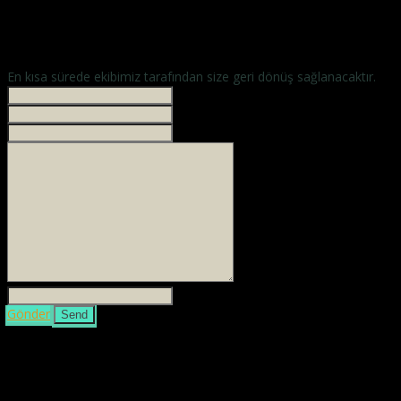
En kısa sürede ekibimiz tarafından size geri dönüş sağlanacaktır.
İsminiz *
Your phone
E-mailiniz *
Mesajınız *
3 + 4 =
Gönder