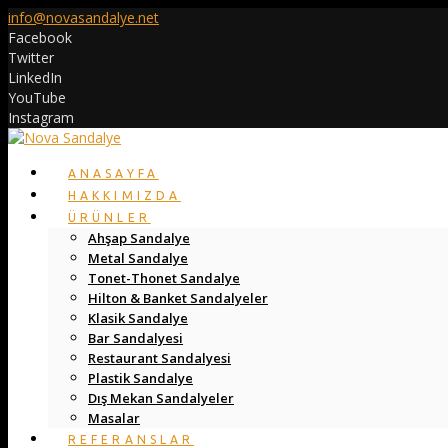
info@novasandalye.net
Facebook
Twitter
LinkedIn
YouTube
Instagram
ANASAYFA
HAKKIMIZDA
ÜRÜNLER
Ahşap Sandalye
Metal Sandalye
Tonet-Thonet Sandalye
Hilton & Banket Sandalyeler
Klasik Sandalye
Bar Sandalyesi
Restaurant Sandalyesi
Plastik Sandalye
Dış Mekan Sandalyeler
Masalar
REFERANSLAR