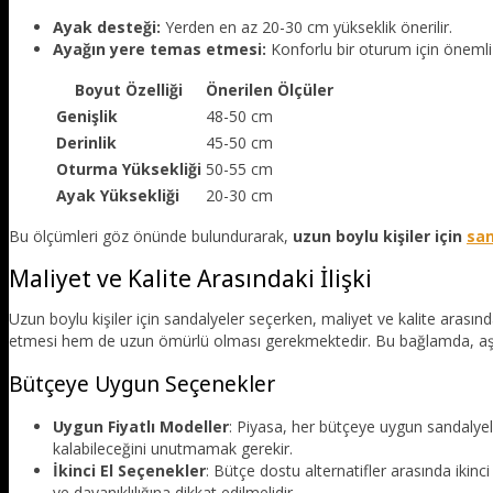
Ayak desteği:
Yerden en az 20-30 cm yükseklik önerilir.
Ayağın yere temas etmesi:
Konforlu bir oturum için önemli 
Boyut Özelliği
Önerilen Ölçüler
Genişlik
48-50 cm
Derinlik
45-50 cm
Oturma Yüksekliği
50-55 cm
Ayak Yüksekliği
20-30 cm
Bu ölçümleri göz önünde bulundurarak,
uzun boylu kişiler için
san
Maliyet ve Kalite Arasındaki İlişki
Uzun boylu kişiler için sandalyeler seçerken, maliyet ve kalite ara
etmesi hem de uzun ömürlü olması gerekmektedir. Bu bağlamda, aşağıda
Bütçeye Uygun Seçenekler
Uygun Fiyatlı Modeller
: Piyasa, her bütçeye uygun sandalyel
kalabileceğini unutmamak gerekir.
İkinci El Seçenekler
: Bütçe dostu alternatifler arasında iki
ve dayanıklılığına dikkat edilmelidir.