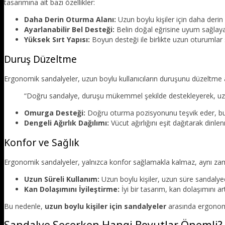
tasarımına ait bazı özellikler:
Daha Derin Oturma Alanı:
Uzun boylu kişiler için daha derin
Ayarlanabilir Bel Desteği:
Belin doğal eğrisine uyum sağlayara
Yüksek Sırt Yapısı:
Boyun desteği ile birlikte uzun oturumlar s
Duruş Düzeltme
Ergonomik sandalyeler, uzun boylu kullanıcıların duruşunu düzeltme 
“Doğru sandalye, duruşu mükemmel şekilde destekleyerek, uzun s
Omurga Desteği:
Doğru oturma pozisyonunu teşvik eder, bu da
Dengeli Ağırlık Dağılımı:
Vücut ağırlığını eşit dağıtarak dinlen
Konfor ve Sağlık
Ergonomik sandalyeler, yalnızca konfor sağlamakla kalmaz, aynı zam
Uzun Süreli Kullanım:
Uzun boylu kişiler, uzun süre sandalye
Kan Dolaşımını İyileştirme:
İyi bir tasarım, kan dolaşımını ar
Bu nedenle,
uzun boylu kişiler için sandalyeler
arasında ergonomi
Sandalye Seçerken Hangi Boyutlar Önemli?