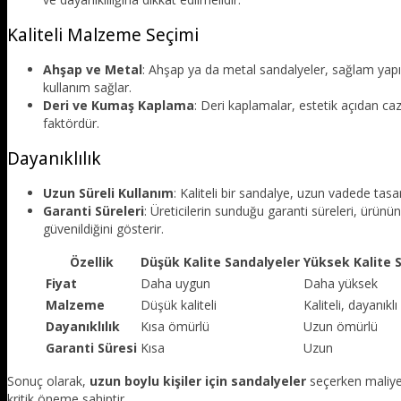
Kaliteli Malzeme Seçimi
Ahşap ve Metal
: Ahşap ya da metal sandalyeler, sağlam yapıs
kullanım sağlar.
Deri ve Kumaş Kaplama
: Deri kaplamalar, estetik açıdan ca
faktördür.
Dayanıklılık
Uzun Süreli Kullanım
: Kaliteli bir sandalye, uzun vadede tas
Garanti Süreleri
: Üreticilerin sunduğu garanti süreleri, ürünün
güvenildiğini gösterir.
Özellik
Düşük Kalite Sandalyeler
Yüksek Kalite 
Fiyat
Daha uygun
Daha yüksek
Malzeme
Düşük kaliteli
Kaliteli, dayanıklı
Dayanıklılık
Kısa ömürlü
Uzun ömürlü
Garanti Süresi
Kısa
Uzun
Sonuç olarak,
uzun boylu kişiler için sandalyeler
seçerken maliyet
kritik öneme sahiptir.