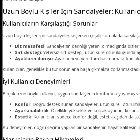
Uzun Boylu Kişiler İçin Sandalyeler: Kullanı
Kullanıcıların Karşılaştığı Sorunlar
Uzun boylu kişiler için sandalyeler seçerken çeşitli sorunlarla karşıla
Diz mesafesi
: Sandalyenin derinliği yeterli olmadığında dizler r
Sırt desteği
: Yetersiz sırt desteği, uzun süre oturulduğunda ağr
Ayakların duruşu
: Ayaklarınızın yere tam basmaması, kan akışın
Kullanıcılar, genellikle bu tür sorunlarla başa çıkmakta zorlanmaktadı
İyi Kullanıcı Deneyimleri
Birçok uzun boylu kullanıcı, uygun sandalyenin konforunu yaşamış ve o
Konfor
: Doğru destek sunan sandalyeler, uzun süreli oturumla
Ayarlanabilirlik
: Özellikle yükseklik ve kolçak ayarları, kullanı
Estetik
: Kullanıcılar, sadece konfor değil, estetik açıdan da ta
Bu deneyimler, doğru seçimi yapılan bir sandalyenin hayat kalitesini 
Markaların Başarı Hikayeleri