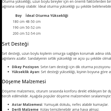
Oturma yüksekliği, uzun boylu bireyler için en önemli faktörlerden bir
ağrısına sebep olabilir. İdeal oturma yüksekliği şu şekilde belirlenebilir
Boy
İdeal Oturma Yüksekliği
180 cm
48-50 cm
190 cm
50-52 cm
200 cm
52-54 cm
Sırt Desteği
Sırt desteği, uzun boylu kişilerin omurga sağlığını korumak adına olduk
ağrılarını azaltır. Sandalyenin sırtlık yüksekliği ve açısı şu şekilde olmal
Dikey Pozisyon
: Sırtın tam desteği için dik oturma pozisyonu ö
Yükseklik Ayarı
: Sırt desteği yüksekliği, kişinin boyuna göre ay
Döşeme Malzemesi
Döşeme malzemesi, oturum sırasında konforu direkt etkileyen bir diğ
tercih edilmelidir. Aşağıda popüler döşeme malzemeleri sıralanmıştır
Astar Malzemesi
: Yumuşak dokulu, nefes alabilir kumaşlar.
Derili Malzeme
: Kolay temizlenebilir ama hava almaz.