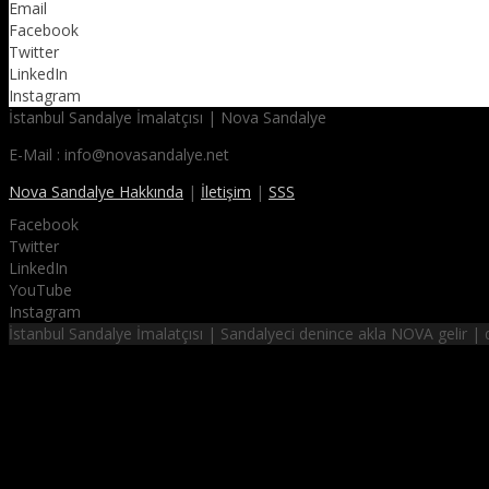
Email
Facebook
Twitter
LinkedIn
Instagram
İstanbul Sandalye İmalatçısı | Nova Sandalye
E-Mail : info@novasandalye.net
Nova Sandalye Hakkında
|
İletişim
|
SSS
Facebook
Twitter
LinkedIn
YouTube
Instagram
İstanbul Sandalye İmalatçısı | Sandalyeci denince akla NOVA gelir 
NOVA SANDALYE
hayalinizdeki sandalyeler