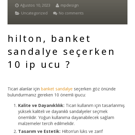
Ağustos 10, 2023
mpdesign
Bar Sandalyesi
Uncategorized
No comments
Restaurant Sandalyesi
hilton, banket
Plastik Sandalye
sandalye seçerken
Dış Mekan Sandalyeler
10 ip ucu ?
Masalar
Ticari alanlar için
banket sandalye
seçerken göz önünde
bulundurmanız gereken 10 önemli ipucu:
Kalite ve Dayanıklılık:
Ticari kullanım için tasarlanmış
yüksek kaliteli ve dayanıklı sandalyeler seçmek
önemlidir. Yoğun kullanıma dayanabilecek sağlam
malzemeler tercih edilmelidir.
Tasarım ve Estetik:
Hilton’un lüks ve zarif