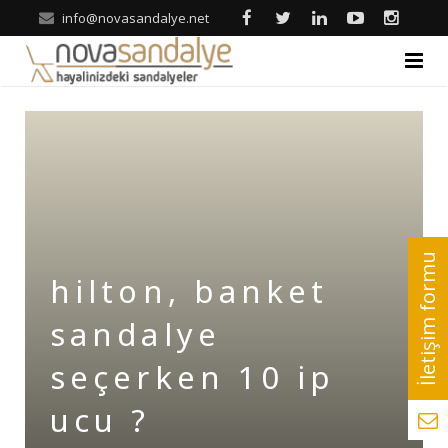
info@novasandalye.net
ANASAYFA
HAKKIMIZDA
ÜRÜNLER
Ahşap Sandalye
REFERANSLAR
hilton, banket
Metal Sandalye
Nova | Blog
sandalye
Tonet-Thonet Sandalye
İLETİŞİM
seçerken 10 ip
Hilton & Banket Sandalyeler
ucu ?
Klasik Sandalye