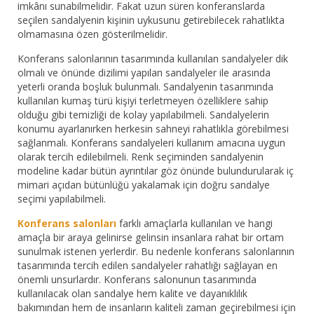
imkânı sunabilmelidir. Fakat uzun süren konferanslarda
seçilen sandalyenin kişinin uykusunu getirebilecek rahatlıkta
olmamasına özen gösterilmelidir.
Konferans salonlarının tasarımında kullanılan sandalyeler dik
olmalı ve önünde dizilimi yapılan sandalyeler ile arasında
yeterli oranda boşluk bulunmalı. Sandalyenin tasarımında
kullanılan kumaş türü kişiyi terletmeyen özelliklere sahip
olduğu gibi temizliği de kolay yapılabilmeli. Sandalyelerin
konumu ayarlanırken herkesin sahneyi rahatlıkla görebilmesi
sağlanmalı. Konferans sandalyeleri kullanım amacına uygun
olarak tercih edilebilmeli. Renk seçiminden sandalyenin
modeline kadar bütün ayrıntılar göz önünde bulundurularak iç
mimari açıdan bütünlüğü yakalamak için doğru sandalye
seçimi yapılabilmeli.
Konferans salonları
farklı amaçlarla kullanılan ve hangi
amaçla bir araya gelinirse gelinsin insanlara rahat bir ortam
sunulmak istenen yerlerdir. Bu nedenle konferans salonlarının
tasarımında tercih edilen sandalyeler rahatlığı sağlayan en
önemli unsurlardır. Konferans salonunun tasarımında
kullanılacak olan sandalye hem kalite ve dayanıklılık
bakımından hem de insanların kaliteli zaman geçirebilmesi için