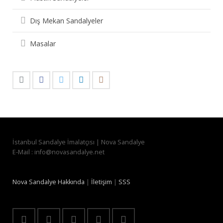
Dış Mekan Sandalyeler
Masalar
İstanbul Sandalye İmalatçısı | Nova Sandalye
E-Mail : info@novasandalye.net
Nova Sandalye Hakkında
|
İletişim
|
SSS