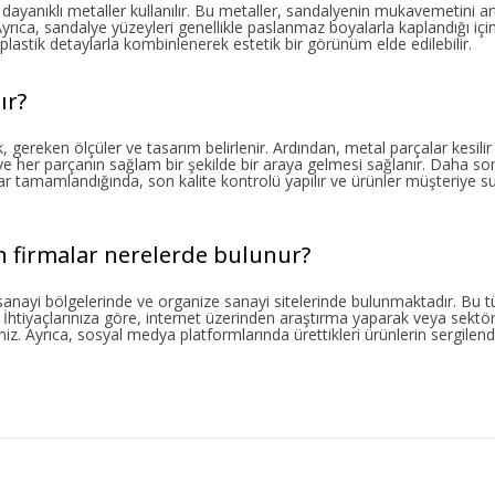
ayanıklı metaller kullanılır. Bu metaller, sandalyenin mukavemetini artır
 Ayrıca, sandalye yüzeyleri genellikle paslanmaz boyalarla kaplandığı iç
lastik detaylarla kombinlenerek estetik bir görünüm elde edilebilir.
ır?
 gereken ölçüler ve tasarım belirlenir. Ardından, metal parçalar kesilir ve
her parçanın sağlam bir şekilde bir araya gelmesi sağlanır. Daha so
lar tamamlandığında, son kalite kontrolü yapılır ve ürünler müşteriye 
n firmalar nerelerde bulunur?
sanayi bölgelerinde ve organize sanayi sitelerinde bulunmaktadır. Bu tü
htiyaçlarınıza göre, internet üzerinden araştırma yaparak veya sektör
rsiniz. Ayrıca, sosyal medya platformlarında ürettikleri ürünlerin sergilend