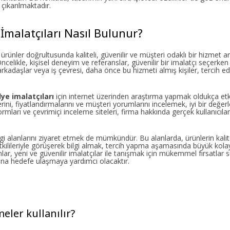
çıkarılmaktadır.
İmalatçıları Nasıl Bulunur?
rünler doğrultusunda kaliteli, güvenilir ve müşteri odaklı bir hizmet a
z? Öncelikle, kişisel deneyim ve referanslar, güvenilir bir imalatçı seçerk
rkadaşlar veya iş çevresi, daha önce bu hizmeti almış kişiler, tercih ed
ye imalatçıları
için internet üzerinden araştırma yapmak oldukça etki
erini, fiyatlandırmalarını ve müşteri yorumlarını incelemek, iyi bir değe
arı ve çevrimiçi inceleme siteleri, firma hakkında gerçek kullanıcılar
ergi alanlarını ziyaret etmek de mümkündür. Bu alanlarda, ürünlerin kalit
ilileriyle görüşerek bilgi almak, tercih yapma aşamasında büyük kolayl
onlar, yeni ve güvenilir imalatçılar ile tanışmak için mükemmel fırsatlar
ına hedefe ulaşmaya yardımcı olacaktır.
ler kullanılır?