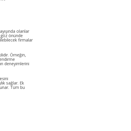
rayışında olanlar
en göz önünde
ilebilecek firmalar
lidir. Örneğin,
rlendirme
ın deneyimlerini
esini
ık sağlar. Ek
 sunar. Tüm bu