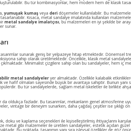
luşturulabilir. Bu tür kombinasyonlar, hem modern hem de klasik tasar
la,
yumuşak kumaş
veya
deri
döşemeler kullanılabilir. Bu malzemeler
arlanabilir. Kısaca, metal sandalye imalatında kullanılan malzemelerin
bir
metal sandalye imalatçısı
, bu malzemeleri en iyi şekilde bir aray
er sunar.
arı
 tasarımlar sunarak geniş bir yelpazeye hitap etmektedir. Dönemsel tr
onksiyona sahip olarak üretilmektedir. Öncelikle, klasik metal sandalyele
 çıkmaktadır. Minimalist çizgilere sahip olan bu sandalyeler, hem iç 
bilir metal sandalyeler
yer almaktadır. Özellikle kalabalık etkinlikle
ik ve hafif olmaları sayesinde büyük bir avantaja sahiptir. Bunun yanı s
opülerdir. Bu tür sandalyelerde, sağlam metal iskeletler ile birlikte a
lar da oldukça fazladır. Bu tasarımlar, mekanların genel atmosferine 
alyeler, vintage bir deneyim sunarken, daha çağdaş çeşitler ise şıklığı ö
 renk, doku ve kaplama seçenekleri ile kişiselleştirilmiş ihtiyaçlarını karş
ize metal gibi malzemeler ile üretilen sandalyeler, estetik açıdan güze
aktadır. Bu noktada, tasarımın yanı sıra işlevsal özellikler de göz önü