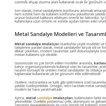
üzerinde ahşap oturma alanı kullanarak sıcak bir görünüm o
Son olarak, metal sandalyelerin konforunu artırmak amacıy
hem estetik hem de kullanım konforunu yükseltecek şekilde tas
ürünün bütünsel kalitesini etkileyen önemli bir faktördür. İyi 
kullanıcılara uzun ömürlü ve estetik açıdan tatmin edici ürünl
Metal Sandalye Modelleri ve Tasarıml
Metal sandalye imalatçısı
İstanbul’da çeşitli modeller ve
taleplerine paralel olarak, metal sandalyeler birçok stil ve f
dikkat çekerken, modern tasarımlar zarif dokunuşlarıyla öne
mekan kullanımı için idealdir.
Günümüzde en çok tercih edilen modeller arasında,
katlana
bahçe organizasyonlarında kullanışlı olan bu tasarımlar, prat
tasarım konsepti ile üretilen metal sandalyeler de oldukça p
kaplamalar kullanılarak şık bir görünüm elde edilmektedir.
Otellere, restoranlara ve kafe gibi işletmelere özel tasarım
şekilde özelleştirilebilir. Örneğin, retro tarzdaki metal sand
modern bir hava yaratmaktadır.
Ayrıca,
metal
sandalye
imalatçıları
, kullanıcıların farklı
yeteneklidir. Özellikle paslanmaz çelik, alüminyum ve galvan
zamanda dayanıklılıklarıyla da uzun ömürlü bir kullanım sunm