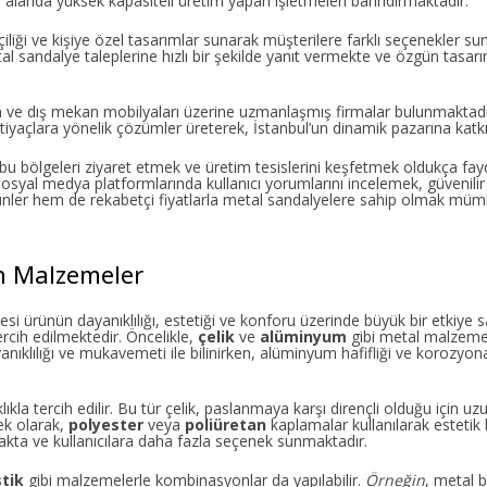
bu alanda yüksek kapasiteli üretim yapan işletmeleri barındırmaktadır.
işçiliği ve kişiye özel tasarımlar sunarak müşterilere farklı seçenekler s
etal sandalye taleplerine hızlı bir şekilde yanıt vermekte ve özgün tasar
an ve dış mekan mobilyaları üzerine uzmanlaşmış firmalar bulunmaktadı
ik ihtiyaçlara yönelik çözümler üreterek, İstanbul’un dinamik pazarına ka
 bu bölgeleri ziyaret etmek ve üretim tesislerini keşfetmek oldukça fayd
sosyal medya platformlarında kullanıcı yorumlarını incelemek, güvenilir 
ürünler hem de rekabetçi fiyatlarla metal sandalyelere sahip olmak mü
n Malzemeler
si ürünün dayanıklılığı, estetiği ve konforu üzerinde büyük bir etkiye s
ercih edilmektedir. Öncelikle,
çelik
ve
alüminyum
gibi metal malzeme
anıklılığı ve mukavemeti ile bilinirken, alüminyum hafifliği ve korozyona
ıkla tercih edilir. Bu tür çelik, paslanmaya karşı dirençli olduğu için uz
ek olarak,
polyester
veya
poliüretan
kaplamalar kullanılarak estetik
makta ve kullanıcılara daha fazla seçenek sunmaktadır.
stik
gibi malzemelerle kombinasyonlar da yapılabilir.
Örneğin
, metal b