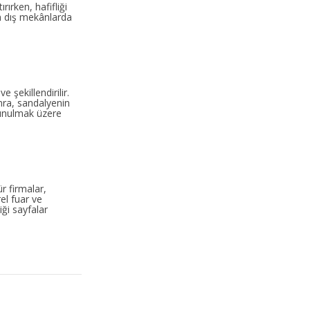
ırken, hafifliği
in dış mekânlarda
 şekillendirilir.
nra, sandalyenin
sunulmak üzere
r firmalar,
el fuar ve
iği sayfalar