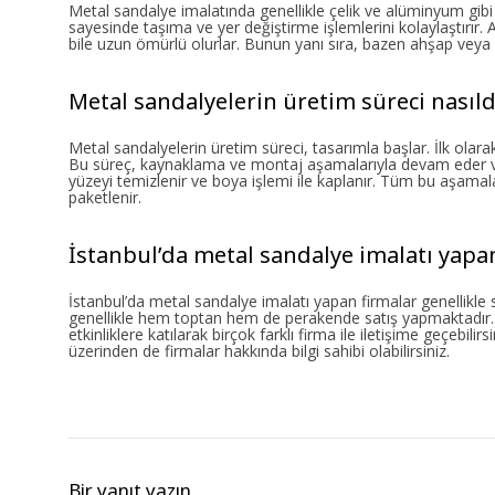
Metal sandalye imalatında genellikle çelik ve alüminyum gibi d
sayesinde taşıma ve yer değiştirme işlemlerini kolaylaştırır.
bile uzun ömürlü olurlar. Bunun yanı sıra, bazen ahşap veya p
Metal sandalyelerin üretim süreci nasıld
Metal sandalyelerin üretim süreci, tasarımla başlar. İlk olarak,
Bu süreç, kaynaklama ve montaj aşamalarıyla devam eder ve 
yüzeyi temizlenir ve boya işlemi ile kaplanır. Tüm bu aşama
paketlenir.
İstanbul’da metal sandalye imalatı yapa
İstanbul’da metal sandalye imalatı yapan firmalar genellikle 
genellikle hem toptan hem de perakende satış yapmaktadır. İ
etkinliklere katılarak birçok farklı firma ile iletişime geçebili
üzerinden de firmalar hakkında bilgi sahibi olabilirsiniz.
Bir yanıt yazın