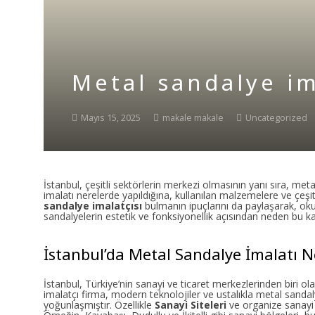
Metal sandalye im
Mayıs 15, 2025
makale makale
Uncategorized
İstanbul, çeşitli sektörlerin merkezi olmasının yanı sıra, me
imalatı nerelerde yapıldığına, kullanılan malzemelere ve çeşit
sandalye imalatçısı
bulmanın ipuçlarını da paylaşarak, ok
sandalyelerin estetik ve fonksiyonellik açısından neden bu kad
İstanbul’da Metal Sandalye İmalatı N
İstanbul, Türkiye’nin sanayi ve ticaret merkezlerinden biri o
imalatçı firma, modern teknolojiler ve ustalıkla metal sandaly
yoğunlaşmıştır. Özellikle
Sanayi Siteleri
ve organize sanayi 