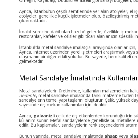
Örneğin, Kayabaşı, Dudullu ve İkitelli gibi sanayi bölgeleri, 
Ayrıca, İstanbul’un çeşitli semtlerinde yer alan atölyeler, el 
atölyeler, genellikle küçük işletmeler olup, özelleştirilmiş m
çıkarmaktadır.
İmalat sürecine dahil olan bazı bölgelerde, özellikle iç mek
restoranlar, kafeler ve ofisler gibi ticari alanlar için spesif
İstanbul’da metal sandalye imalatçısı arayışında olanlar için,
Ayrıca, internet üzerinden yerel işletmeleri araştırmak veya 
ulaşmanın bir diğer etkili yoludur. Bu sayede, hem kaliteli 
gelmektedir.
Metal Sandalye İmalatında Kullanıla
Metal sandalyelerin üretiminde, kullanılan malzemelerin kalite
nedenle
, metal sandalye imalatında farklı malzeme türleri t
sandalyelerin temel yapı taşlarını oluşturur. Çelik, yüksek day
sayesinde dış mekan kullanımları için idealdir.
Ayrıca,
galvanizli
çelik de dış etkenlerden korunduğu için sıkl
kullanım sunar. Metal sandalyelerde genellikle bu metallere 
edilir. Bu kaplamalar, sandalyelerin renk seçeneklerini artır
Bunun yanında, metal sandalye imalatında
ahşap
veya
pla