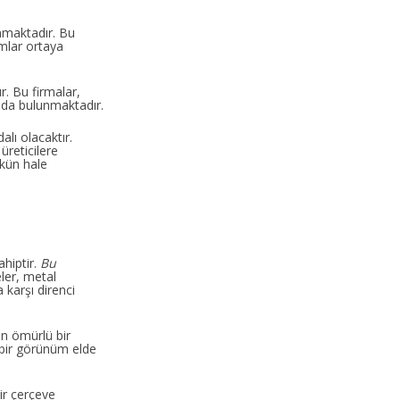
unmaktadır. Bu
ımlar ortaya
r. Bu firmalar,
tkıda bulunmaktadır.
alı olacaktır.
üreticilere
mkün hale
ahiptir.
Bu
ler, metal
 karşı direnci
un ömürlü bir
 bir görünüm elde
ir çerçeve