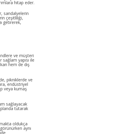
ımlara hitap eder.
, sandalyelerin
 çeşitliliği,
a getirerek,
endlere ve müşteri
r sağlam yapısı ile
mekan hem de dış
rde, pikniklerde ve
ıra, endüstriyel
hşap veya kumaş
uyum sağlayacak
n planda tutarak
ılamakta oldukça
l görünürken aynı
nde