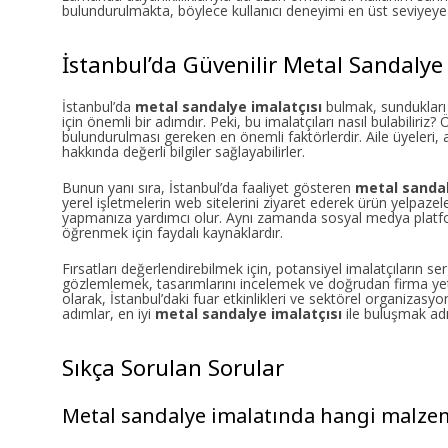
bulundurulmakta, böylece kullanıcı deneyimi en üst seviyeye 
İstanbul’da Güvenilir Metal Sandalye 
İstanbul’da
metal sandalye imalatçısı
bulmak, sundukları ü
için önemli bir adımdır. Peki, bu imalatçıları nasıl bulabiliri
bulundurulması gereken en önemli faktörlerdir. Aile üyeleri, a
hakkında değerli bilgiler sağlayabilirler.
Bunun yanı sıra, İstanbul’da faaliyet gösteren
metal sandal
yerel işletmelerin web sitelerini ziyaret ederek ürün yelpazel
yapmanıza yardımcı olur. Aynı zamanda sosyal medya platforml
öğrenmek için faydalı kaynaklardır.
Fırsatları değerlendirebilmek için, potansiyel imalatçıların s
gözlemlemek, tasarımlarını incelemek ve doğrudan firma yetk
olarak, İstanbul’daki fuar etkinlikleri ve sektörel organizasy
adımlar, en iyi
metal sandalye imalatçısı
ile buluşmak ad
Sıkça Sorulan Sorular
Metal sandalye imalatında hangi malzeme