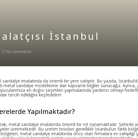
alatçısı İstanbul
No comments
tal sandalye imalatında da önemli bir yere sahiptir. Bu yazıda, İstanbul
li metal sandalye modellerine dair kapsamlı bilgiler sunacağız. Ayrıca, g
uyucularımıza en doğru seçimleri yapmalarında yardımcı olmayı hedefl
ar tercih edildiğini keşfedelim!
erelerde Yapılmaktadır?
larak, metal sandalye imalatında önemli bir rol oynamaktadır. Şehirde y
eler üretmektedir. Bu üretim tesisleri genellikle İstanbul’un farklı bölg
bölgeleri, metal sandalye imalatında öncü olan firmalara ev sahipliği 