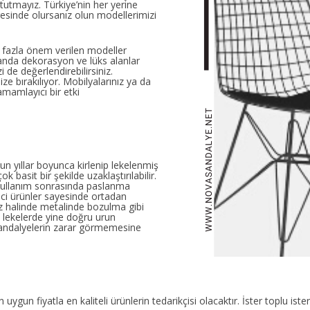
tutmayız. Türkiye’nin her yerine
eresinde olursanız olun modellerimizi
a fazla önem verilen modeller
manda dekorasyon ve lüks alanlar
 de değerlendirebilirsiniz.
ze bırakılıyor. Mobilyalarınız ya da
mamlayıcı bir etki
un yıllar boyunca kirlenip lekelenmiş
ok basit bir şekilde uzaklaştırılabilir.
 kullanım sonrasında paslanma
ci ürünler sayesinde ortadan
iz halinde metalinde bozulma gibi
 lekelerde yine doğru urun
 sandalyelerin zarar görmemesine
ygun fiyatla en kaliteli ürünlerin tedarikçisi olacaktır. İster toplu ister