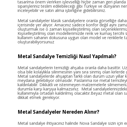
tasarıma önem verirken işlevselliği hiçbir zaman geri planda 
siparişleriniz teslim edilebileceği gibi Türkiye ve dünyanın n
inceleyebilir ve satın alma işbirliğine gidebilirsiniz.
Metal sandalyeler klasik sandalyelere oranla görselliğe dah
içerisinde yer alıyor. Amacınız sadece konfor değil aynı za
oluşturmak ise o zaman kişiselleştirilmiş olan seçeneklerimizi
Kişiselleştirilmiş olan modellerimizde renk ve kumaş tercihi si
kullanım sahanın dokusuna uygun olan model ve renklerle ta
oluşturabiliyorsunuz
Metal Sandalye Temizliği Nasıl Yapılmalı?
Metal sandalyelerin temizliği ahşaba oranla daha basittir. Uz
olsa bile kolaylıkla silinmesinin yanı sıra sinmiş olan kirlerde ç
Metal sandalyelerde ahşaptan farklı olan durum uzun yıllar
meydana gelebiliyor olmasıdır. Paslanma ise metal temizleyi
kaldırılabilir. Dikkatli ve istenmeyen malzemelerle silmemen
durumla karşı karşıya kalmazsınız. Metal sandalyelerinizdeki
kullanımıyla ortadan kaldırılmış olacaktır.Beyaz metal olan
dikkat etmek gerekiyor.
Metal Sandalyeler Nereden Alınır?
Metal sandalye ihtiyacınız halinde Nova Sandalye sizin için en u