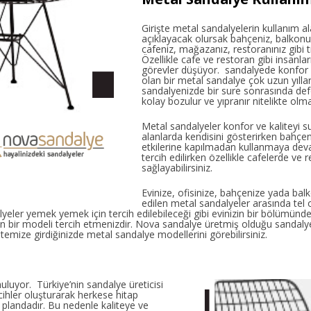
Girişte metal sandalyelerin kullanım a
açıklayacak olursak bahçeniz, balkonun
cafeniz, mağazanız, restoranınız gibi ti
Özellikle cafe ve restoran gibi insanla
görevler düşüyor. sandalyede konfor k
olan bir metal sandalye çok uzun yılla
sandalyenizde bir sure sonrasında def
kolay bozulur ve yıpranır nitelikte olm
Metal sandalyeler konfor ve kaliteyi s
alanlarda kendisini gösterirken bahçen
etkilerine kapılmadan kullanmaya dev
tercih edilirken özellikle cafelerde ve 
sağlayabilirsiniz.
Evinize, ofisinize, bahçenize yada balk
edilen metal sandalyeler arasında tel 
yeler yemek yemek için tercih edilebileceği gibi evinizin bir bölümünde 
bir modeli tercih etmenizdir. Nova sandalye üretmiş olduğu sandalyel
temize girdiğinizde metal sandalye modellerini görebilirsiniz.
uluyor. Türkiye’nin sandalye üreticisi
ihler oluşturarak herkese hitap
 plandadır. Bu nedenle kaliteye ve