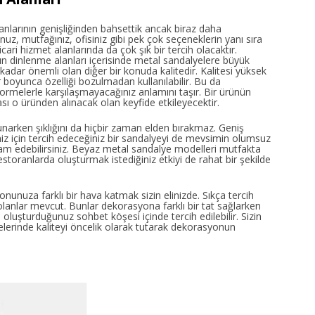
lanlarının genişliğinden bahsettik ancak biraz daha
uz, mutfağınız, ofisiniz gibi pek çok seçeneklerin yanı sıra
cari hizmet alanlarında da çok şık bir tercih olacaktır.
rın dinlenme alanları içerisinde metal sandalyelere büyük
adar önemli olan diğer bir konuda kalitedir. Kalitesi yüksek
r boyunca özelliği bozulmadan kullanılabilir. Bu da
ormelerle karşılaşmayacağınız anlamını taşır. Bir ürünün
ası o üründen alınacak olan keyfide etkileyecektir.
unarken şıklığını da hiçbir zaman elden bırakmaz. Geniş
iz için tercih edeceğiniz bir sandalyeyi de mevsimin olumsuz
am edebilirsiniz. Beyaz metal sandalye modelleri mutfakta
restoranlarda oluşturmak istediğiniz etkiyi de rahat bir şekilde
onunuza farklı bir hava katmak sizin elinizde. Sıkça tercih
olanlar mevcut. Bunlar dekorasyona farklı bir tat sağlarken
oluşturduğunuz sohbet köşesi içinde tercih edilebilir. Sizin
erinde kaliteyi öncelik olarak tutarak dekorasyonun