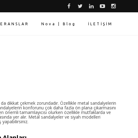
FERANSLAR
Nova | Blog
İLETİŞİM
 da dikkat çekmek zorundadır. Özellikle metal sandalyelerin
sandalyelerin konforunu çok daha fazla ön plana çıkarmasını
 en önemli tamamlayıcısı olurken özellikle mutfaklarda ve
rasında yer alır. Metal sandalyeler ve siyah modelleri
yapabilirsiniz.
 Alanları