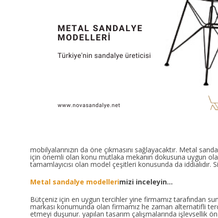
mobilyalarınızın da öne çıkmasını sağlayacaktır. Metal sandal
için önemli olan konu mutlaka mekanın dokusuna uygun olan 
tamamlayıcısı olan model çeşitleri konusunda da iddialıdır. Si
Metal sandalye modelleri
mizi inceleyin…
Bütçeniz için en uygun tercihler yine firmamız tarafından sun
markası konumunda olan firmamız he zaman alternatifli terc
etmeyi duşunur. yapılan tasarım çalışmalarında işlevsellik ön