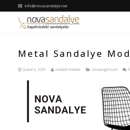
info@novasandalye.net
Metal Sandalye Mod
Şubat 6, 2020
makale makale
Uncategorized