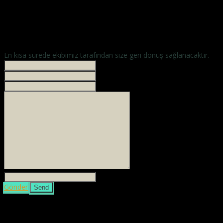
En kısa sürede ekibimiz tarafından size geri dönüş sağlanacaktır.
İsminiz *
Your phone
E-mailiniz *
Mesajınız *
3 + 4 =
Gönder