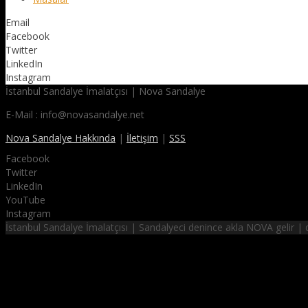
Email
Facebook
Twitter
LinkedIn
Instagram
İstanbul Sandalye İmalatçısı | Nova Sandalye
E-Mail : info@novasandalye.net
Nova Sandalye Hakkında
|
İletişim
|
SSS
Facebook
Twitter
LinkedIn
YouTube
Instagram
İstanbul Sandalye İmalatçısı | Sandalyeci denince akla NOVA gelir 
NOVA SANDALYE
hayalinizdeki sandalyeler