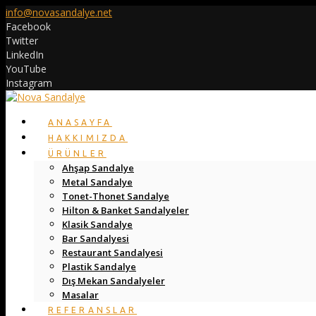
info@novasandalye.net
Facebook
Twitter
LinkedIn
YouTube
Instagram
ANASAYFA
HAKKIMIZDA
ÜRÜNLER
Ahşap Sandalye
Metal Sandalye
Tonet-Thonet Sandalye
Hilton & Banket Sandalyeler
Klasik Sandalye
Bar Sandalyesi
Restaurant Sandalyesi
Plastik Sandalye
Dış Mekan Sandalyeler
Masalar
REFERANSLAR