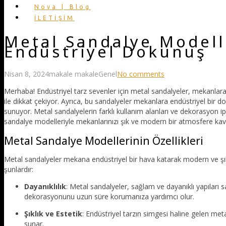
Nova | Blog
İLETİŞİM
Metal Sandalye Modell
Endüstriyel Dokunuş
Nisan 8, 2024
makale makale
Genel
No comments
Merhaba! Endüstriyel tarz sevenler için metal sandalyeler, mekanlara m
ile dikkat çekiyor. Ayrıca, bu sandalyeler mekanlara endüstriyel bir do
sunuyor. Metal sandalyelerin farklı kullanım alanları ve dekorasyon ip
sandalye modelleriyle mekanlarınızı şık ve modern bir atmosfere kavuş
Metal Sandalye Modellerinin Özellikleri
Metal sandalyeler mekana endüstriyel bir hava katarak modern ve şık
şunlardır:
Dayanıklılık
: Metal sandalyeler, sağlam ve dayanıklı yapıları sa
dekorasyonunu uzun süre korumanıza yardımcı olur.
Şıklık ve Estetik
: Endüstriyel tarzın simgesi haline gelen me
sunar.