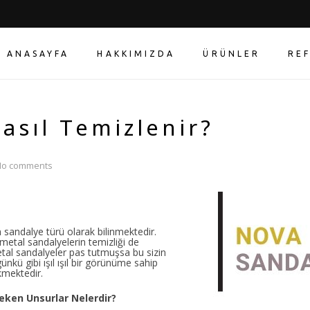
ANASAYFA
HAKKIMIZDA
ÜRÜNLER
RE
asıl Temizlenir?
No comments
 sandalye türü olarak bilinmektedir.
etal sandalyelerin temizliği de
etal sandalyeler pas tutmuşsa bu sizin
günkü gibi ışıl ışıl bir görünüme sahip
kmektedir.
eken Unsurlar Nelerdir?