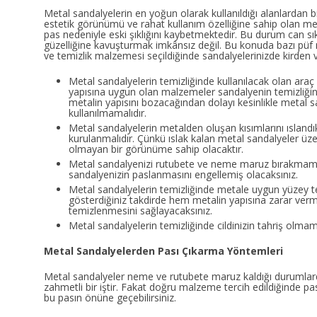
Metal sandalyelerin en yoğun olarak kullanıldığı alanlardan b
estetik görünümü ve rahat kullanım özelliğine sahip olan met
pas nedeniyle eski şıklığını kaybetmektedir. Bu durum can sık
güzelliğine kavuşturmak imkânsız değil. Bu konuda bazı püf n
ve temizlik malzemesi seçildiğinde sandalyelerinizde kirden 
Metal sandalyelerin temizliğinde kullanılacak olan araç
yapısına uygun olan malzemeler sandalyenin temizliğind
metalin yapısını bozacağından dolayı kesinlikle metal s
kullanılmamalıdır.
Metal sandalyelerin metalden oluşan kısımlarını ıslandık
kurulanmalıdır. Çünkü ıslak kalan metal sandalyeler üz
olmayan bir görünüme sahip olacaktır.
Metal sandalyenizi rutubete ve neme maruz bırakmamal
sandalyenizin paslanmasını engellemiş olacaksınız.
Metal sandalyelerin temizliğinde metale uygun yüzey t
gösterdiğiniz takdirde hem metalin yapısına zarar ve
temizlenmesini sağlayacaksınız.
Metal sandalyelerin temizliğinde cildinizin tahriş olma
Metal Sandalyelerden Pası Çıkarma Yöntemleri
Metal sandalyeler neme ve rutubete maruz kaldığı durumlar
zahmetli bir iştir. Fakat doğru malzeme tercih edildiğinde
bu pasın önüne geçebilirsiniz.