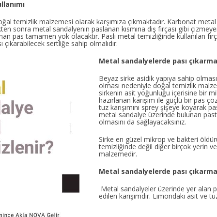
llanımı
oğal temizlik malzemesi olarak karşımıza çıkmaktadır. Karbonat metal 
kten sonra metal sandalyenin paslanan kısmına diş fırçası gibi çizmeyen
nan pas tamamen yok olacaktır. Paslı metal temizliğinde kullanılan fır
çıkarabilecek sertliğe sahip olmalıdır.
Metal sandalyelerde pası çıkarmak
Beyaz sirke asidik yapıya sahip olması
olması nedeniyle doğal temizlik malze
sirkenin asit yoğunluğu içerisine bir mi
hazırlanan karışım ile güçlü bir pas ç
tuz karışımını sprey şişeye koyarak pas
metal sandalye üzerinde bulunan past
olmasını da sağlayacaksınız.
Sirke en güzel mikrop ve bakteri öldü
temizliğinde değil diğer birçok yerin ve
malzemedir.
Metal sandalyelerde pası çıkarmak
Metal sandalyeler üzerinde yer alan p
edilen karışımdır. Limondaki asit ve tuz