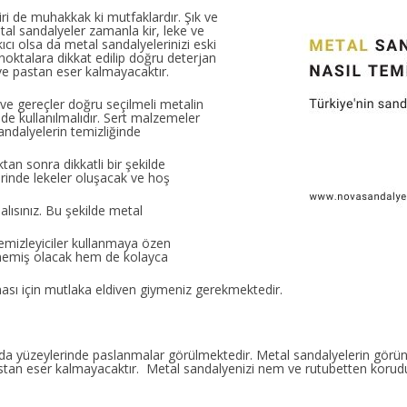
iri de muhakkak ki mutfaklardır. Şık ve
al sandalyeler zamanla kir, leke ve
ıcı olsa da metal sandalyelerinizi eski
oktalara dikkat edilip doğru deterjan
ve pastan eser kalmayacaktır.
 ve gereçler doğru seçilmeli metalin
e kullanılmalıdır. Sert malzemeler
andalyelerin temizliğinde
tan sonra dikkatli bir şekilde
erinde lekeler oluşacak ve hoş
ısınız. Bu şekilde metal
emizleyiciler kullanmaya özen
rmemiş olacak hem de kolayca
ması için mutlaka eldiven giymeniz gerekmektedir.
da yüzeylerinde paslanmalar görülmektedir. Metal sandalyelerin görü
 pastan eser kalmayacaktır. Metal sandalyenizi nem ve rutubetten kor