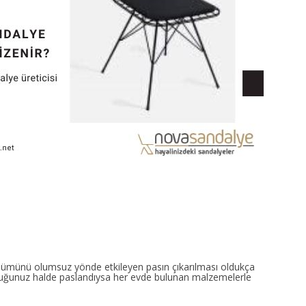
nümünü olumsuz yönde etkileyen pasın çıkarılması oldukça
uduğunuz halde paslandıysa her evde bulunan malzemelerle