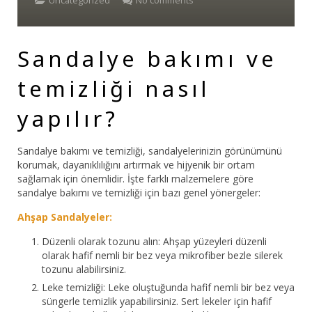
Uncategorized
No comments
Bar Sandalyesi
Sandalye bakımı ve
Restaurant Sandalyesi
temizliği nasıl
Plastik Sandalye
yapılır?
Dış Mekan Sandalyeler
Masalar
Sandalye bakımı ve temizliği, sandalyelerinizin görünümünü
korumak, dayanıklılığını artırmak ve hijyenik bir ortam
sağlamak için önemlidir. İşte farklı malzemelere göre
sandalye bakımı ve temizliği için bazı genel yönergeler:
Ahşap Sandalyeler:
Düzenli olarak tozunu alın: Ahşap yüzeyleri düzenli
olarak hafif nemli bir bez veya mikrofiber bezle silerek
tozunu alabilirsiniz.
Leke temizliği: Leke oluştuğunda hafif nemli bir bez veya
süngerle temizlik yapabilirsiniz. Sert lekeler için hafif