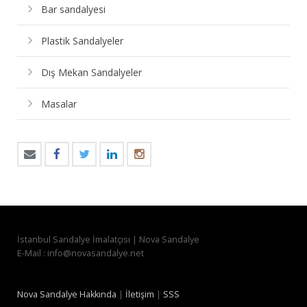
Bar sandalyesi
Plastik Sandalyeler
Dış Mekan Sandalyeler
Masalar
İstanbul Sandalye İmalatçısı | Nova Sandalye
E-Mail : info@novasandalye.net
Nova Sandalye Hakkında
|
İletişim
|
SSS