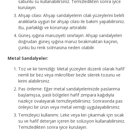
sabunlu su kullanabilirsiniz. Temizledikten sonra iyice
kurulayın.
Ahşap cilası: Ahşap sandalyelerin cilalı yüzeylerini belirli
aralıklarla uygun bir ahşap cilası ile bakım yapabilirsiniz.
Bu, parlaklığı ve korumayı artırabilir.
Güneş ışığına maruziyeti sınırlayın: Ahşap sandalyeleri
doğrudan güneş ışığına maruz bırakmaktan kaçının,
çünkü bu renk solmasına neden olabilir.
Metal Sandalyeler:
Toz ve kir temizliği: Metal yüzeyleri düzenli olarak hafif
nemli bir bez veya mikrofiber bezle silerek tozunu ve
kirini alabilirsiniz.
Pas önleme: Eğer metal sandalyelerinizde paslanma
başlamışsa, paslı bölgeleri hafif zımpara kağıdıyla
nazikçe ovalayarak temizleyebilirsiniz. Sonrasında pas
önleyici bir ürün veya metal verniği uygulayabilirsiniz.
Temizleyici kullanımı: Leke veya kiri çıkarmak için sıcak
su ve hafif deterjan içeren bir solüsyon kullanabilirsiniz.
Temizledikten sonra iyice kurulayın.