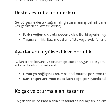
temel özellikleri aşağıdaki gibidir:
Destekleyici bel minderleri
Bel bölgesine destek sağlamak için tasarlanmış bel minderler
kas gerilmelerini azaltır. Ayrıca;
Farklı yoğunluklarda seçenekler:
Bu, bireylerin iht
Taşınabilirlik:
Bazı modeller, ofiste veya evde farklı k
Ayarlanabilir yükseklik ve derinlik
Kullanıcıların boyuna ve oturum şekline en uygun pozisyonu bul
kullanıcı konforunu artırarak;
Omurga sağlığını koruma:
İdeal oturma pozisyonu s
Kan akışını artırma:
Bacakların doğal pozisyonda kal
Kolçak ve oturma alanı tasarımı
Kolçakların ve oturma alanının tasarımı da bel ağrısını önlemed