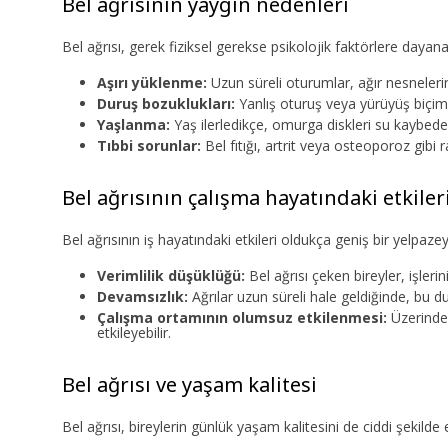
Bel ağrısının yaygın nedenleri
Bel ağrısı, gerek fiziksel gerekse psikolojik faktörlere daya
Aşırı yüklenme:
Uzun süreli oturumlar, ağır nesnelerin
Duruş bozuklukları:
Yanlış oturuş veya yürüyüş biçimi
Yaşlanma:
Yaş ilerledikçe, omurga diskleri su kaybeder 
Tıbbi sorunlar:
Bel fıtığı, artrit veya osteoporoz gibi ra
Bel ağrısının çalışma hayatındaki etkiler
Bel ağrısının iş hayatındaki etkileri oldukça geniş bir yelpaze
Verimlilik düşüklüğü:
Bel ağrısı çeken bireyler, işler
Devamsızlık:
Ağrılar uzun süreli hale geldiğinde, bu du
Çalışma ortamının olumsuz etkilenmesi:
Üzerinde 
etkileyebilir.
Bel ağrısı ve yaşam kalitesi
Bel ağrısı, bireylerin günlük yaşam kalitesini de ciddi şekilde et