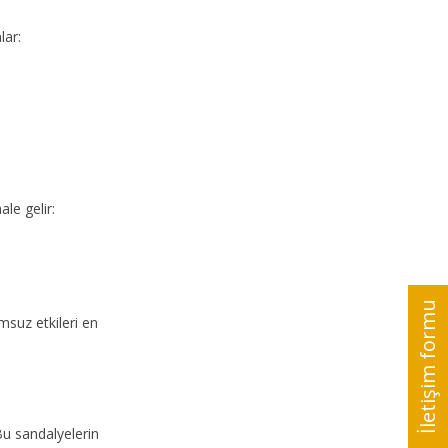
lar:
le gelir:
msuz etkileri en
Bu sandalyelerin