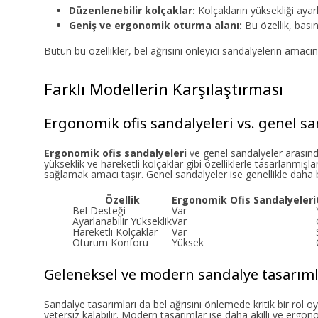
Düzenlenebilir kolçaklar:
Kolçakların yüksekliği ayarl
Geniş ve ergonomik oturma alanı:
Bu özellik, bası
Bütün bu özellikler, bel ağrısını önleyici sandalyelerin amacın
Farklı Modellerin Karşılaştırması
Ergonomik ofis sandalyeleri vs. genel sa
Ergonomik ofis sandalyeleri
ve genel sandalyeler arasında
yükseklik ve hareketli kolçaklar gibi özelliklerle tasarlanmış
sağlamak amacı taşır. Genel sandalyeler ise genellikle daha 
Özellik
Ergonomik Ofis Sandalyeleri
Bel Desteği
Var
Ayarlanabilir Yükseklik
Var
Hareketli Kolçaklar
Var
Oturum Konforu
Yüksek
Geleneksel ve modern sandalye tasarıml
Sandalye tasarımları da bel ağrısını önlemede kritik bir rol
yetersiz kalabilir. Modern tasarımlar ise daha akıllı ve ergo