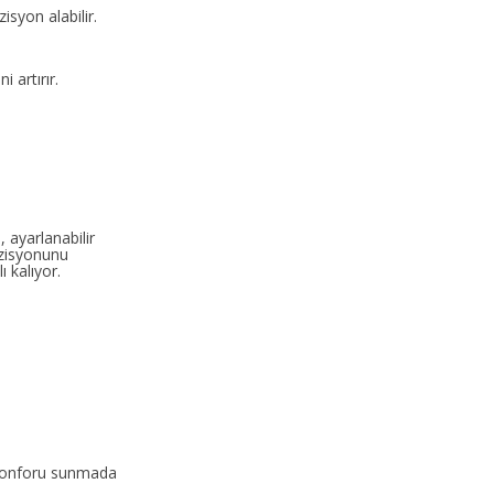
isyon alabilir.
 artırır.
 ayarlanabilir
pozisyonunu
 kalıyor.
m konforu sunmada