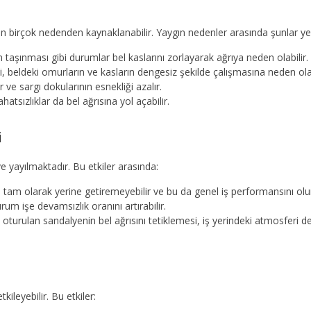
nan birçok nedenden kaynaklanabilir. Yaygın nedenler arasında şunlar ye
 taşınması gibi durumlar bel kaslarını zorlayarak ağrıya neden olabilir.
, beldeki omurların ve kasların dengesiz şekilde çalışmasına neden olab
ve sargı dokularının esnekliği azalır.
hatsızlıklar da bel ağrısına yol açabilir.
i
ye yayılmaktadır. Bu etkiler arasında:
ini tam olarak yerine getiremeyebilir ve bu da genel iş performansını olu
rum işe devamsızlık oranını artırabilir.
oturulan sandalyenin bel ağrısını tetiklemesi, iş yerindeki atmosferi 
kileyebilir. Bu etkiler: