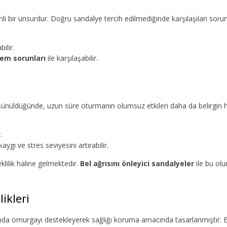
bir unsurdur. Doğru sandalye tercih edilmediğinde karşılaşılan sorun
ilir.
em sorunları
ile karşılaşabilir.
ldüğünde, uzun süre oturmanın olumsuz etkileri daha da belirgin ha
.
ygı ve stres seviyesini artırabilir.
lilik haline gelmektedir.
Bel ağrısını önleyici sandalyeler
ile bu olu
likleri
asında omurgayı destekleyerek sağlığı koruma amacında tasarlanmıştır. 