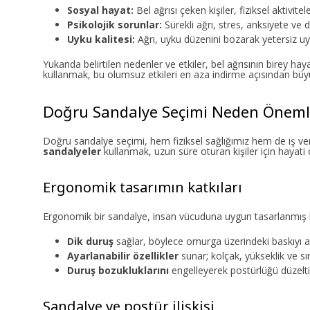
Sosyal hayat:
Bel ağrısı çeken kişiler, fiziksel aktivit
Psikolojik sorunlar:
Sürekli ağrı, stres, anksiyete ve 
Uyku kalitesi:
Ağrı, uyku düzenini bozarak yetersiz uyk
Yukarıda belirtilen nedenler ve etkiler, bel ağrısının birey 
kullanmak, bu olumsuz etkileri en aza indirme açısından büy
Doğru Sandalye Seçimi Neden Önemli
Doğru sandalye seçimi, hem fiziksel sağlığımız hem de iş veri
sandalyeler
kullanmak, uzun süre oturan kişiler için hayati
Ergonomik tasarımın katkıları
Ergonomik bir sandalye, insan vücuduna uygun tasarlanmış bir
Dik duruş
sağlar, böylece omurga üzerindeki baskıyı az
Ayarlanabilir özellikler
sunar; kolçak, yükseklik ve sır
Duruş bozukluklarını
engelleyerek postürlüğü düzelti
Sandalye ve postür ilişkisi