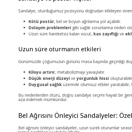
Sandalye, oturduğumuz pozisyonu doğrudan etkileyen önemli 
Kötü postür
, bel ve boyun ağrılarına yol açabilir.
Dolaşım problemleri
gibi sağlık sorunlarına neden olab
Uzun süre hareketsiz kalan vücut,
kas zayıflığı
ve
ekl
Uzun süre oturmanın etkileri
Günümüzde çoğumuzun gününü masa başında geçirdiği düşünü
Kiloyu artırır
, metabolizmayı yavaşlatır.
Düşük enerji düzeyi
ve
yorgunluk hissi
oluşturabilir
Duygusal sağlık
üzerinde olumsuz etkiler yaratabilir, ka
Bu nedenlerden ötürü, doğru sandalye seçimi hayati bir gerek
aza indirmek mümkündür.
Bel Ağrısını Önleyici Sandalyeler: Özel
Bel ağrısını önleyici sandalyeler, uzun süreli oturumlar sır