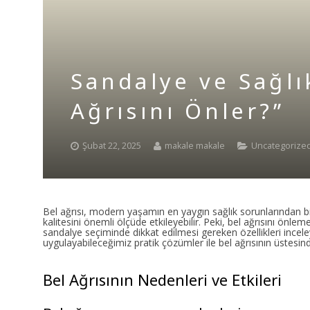
Sandalye ve Sağlı
Ağrısını Önler?”
Şubat 22, 2025
makale makale
Uncategorize
Bel ağrısı, modern yaşamın en yaygın sağlık sorunlarından bir
kalitesini önemli ölçüde etkileyebilir. Peki, bel ağrısını önlem
sandalye seçiminde dikkat edilmesi gereken özellikleri ince
uygulayabileceğimiz pratik çözümler ile bel ağrısının üstesi
Bel Ağrısının Nedenleri ve Etkileri