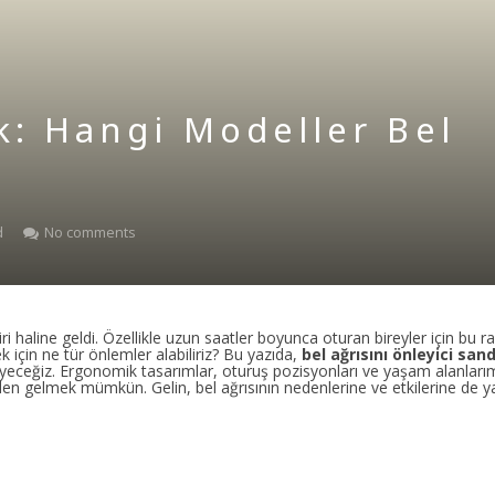
k: Hangi Modeller Bel
d
No comments
i haline geldi. Özellikle uzun saatler boyunca oturan bireyler için bu r
ek için ne tür önlemler alabiliriz? Bu yazıda,
bel ağrısını önleyici san
leyeceğiz. Ergonomik tasarımlar, oturuş pozisyonları ve yaşam alanları
nden gelmek mümkün. Gelin, bel ağrısının nedenlerine ve etkilerine de 