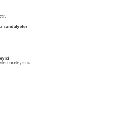
tir.
ici sandalyeler
eyici
leri inceleyelim.