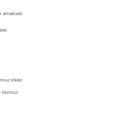
r almaktadır:
ilir.
msuz etkiler.
de olumsuz