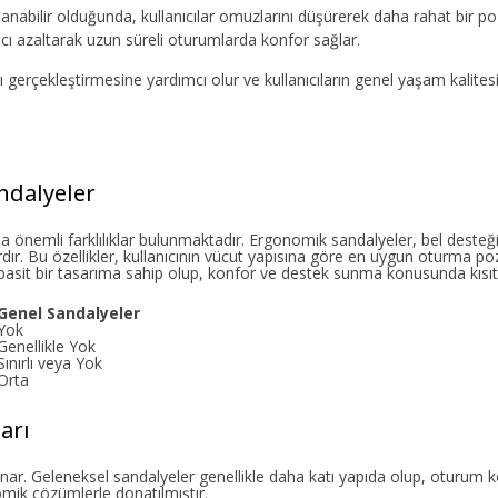
anabilir olduğunda, kullanıcılar omuzlarını düşürerek daha rahat bir poz
ncı azaltarak uzun süreli oturumlarda konfor sağlar.
ı gerçekleştirmesine yardımcı olur ve kullanıcıların genel yaşam kalitesini
ndalyeler
 önemli farklılıklar bulunmaktadır. Ergonomik sandalyeler, bel desteği,
lardır. Bu özellikler, kullanıcının vücut yapısına göre en uygun oturma 
basit bir tasarıma sahip olup, konfor ve destek sunma konusunda kısıtlı
Genel Sandalyeler
Yok
Genellikle Yok
Sınırlı veya Yok
Orta
arı
 oynar. Geleneksel sandalyeler genellikle daha katı yapıda olup, oturu
nomik çözümlerle donatılmıştır.