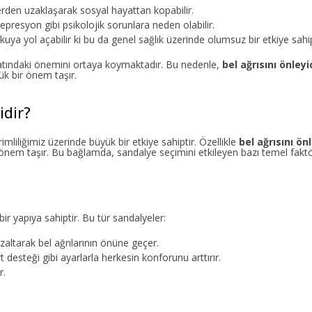
elerden uzaklaşarak sosyal hayattan kopabilir.
depresyon gibi psikolojik sorunlara neden olabilir.
uya yol açabilir ki bu da genel sağlık üzerinde olumsuz bir etkiye sahip
hayatındaki önemini ortaya koymaktadır. Bu nedenle,
bel ağrısını önley
ük bir önem taşır.
dir?
mliliğimiz üzerinde büyük bir etkiye sahiptir. Özellikle
bel ağrısını önl
 önem taşır. Bu bağlamda, sandalye seçimini etkileyen bazı temel faktör
 yapıya sahiptir. Bu tür sandalyeler:
altarak bel ağrılarının önüne geçer.
t desteği gibi ayarlarla herkesin konforunu arttırır.
r.