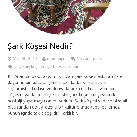
Bar Sandalyesi
Restaurant Sandalyesi
Plastik Sandalye
Şark Köşesi Nedir?
Dış Mekan Sandalyeler
Mart 30, 2019
mpdesign
No comments
Masalar
şark
,
şark köşeleri
,
şark köşesi
,
sedir
Bir Anadolu dekorasyon fikri olan şark köşesi eski tarihlere
dayanan bir kültürün günümüze kadar yansımasını
sağlamıştır. Türkiye ve dünyada pek çok Türk evinin bir
köşesini ya da ticari işletmesini şark köşesine çevirerek
nostalji yaşatmaya önem verirler. Şark köşesi sadece bize ait
olduğundan dolayı özenti bir kültür olarak kabul edilemez
bunun içinde taklit değildir. Farklı bir…