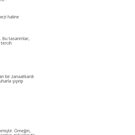
ezi haline
. Bu tasarımlar,
 tercih
an bir zanaatkardı
harla şişirip
nmiştir. Örneğin,