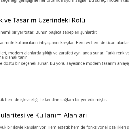
 seçeneği genişliği ile her ortamda uyum sağlar. Bu süreç, modern tas
 ve Tasarım Üzerindeki Rolü
li bir yer tutar. Bunun başlıca sebepleri şunlardır:
ımı ile kullanıcıların ihtiyaçlarını karşılar. Hem ev hem de ticari alanla
leri, modern alanlarda şıklığı ve zarafeti aynı anda sunar. Farklı renk 
na olanak tanır.
 dostu bir seçenek sunar. Bu yönü sayesinde modern tasarım anlayış
hem de işlevselliği ile kendine sağlam bir yer edinmiştir.
aritesi ve Kullanım Alanları
ük bir ilgiyle karşılanıyor. Hem estetik hem de fonksiyonel özellikleri 