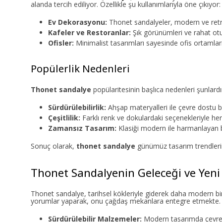
alanda tercih ediliyor. Özellikle şu kullanımlarıyla öne çıkıyor:
Ev Dekorasyonu:
Thonet sandalyeler, modern ve retro
Kafeler ve Restoranlar:
Şık görünümleri ve rahat otur
Ofisler:
Minimalist tasarımları sayesinde ofis ortamlar
Popülerlik Nedenleri
Thonet sandalye
popülaritesinin başlıca nedenleri şunlardı
Sürdürülebilirlik:
Ahşap materyalleri ile çevre dostu b
Çeşitlilik:
Farklı renk ve dokulardaki seçenekleriyle her
Zamansız Tasarım:
Klasiği modern ile harmanlayan bi
Sonuç olarak,
thonet sandalye
günümüz tasarım trendlerin
Thonet Sandalyenin Geleceği ve Yeni
Thonet sandalye, tarihsel kökleriyle giderek daha modern bi
yorumlar yaparak, onu çağdaş mekanlara entegre etmekte. Aşağı
Sürdürülebilir Malzemeler:
Modern tasarımda çevre b