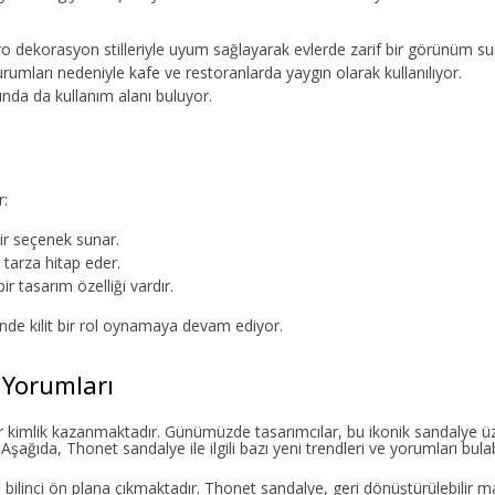
 dekorasyon stilleriyle uyum sağlayarak evlerde zarif bir görünüm su
umları nedeniyle kafe ve restoranlarda yaygın olarak kullanılıyor.
ında da kullanım alanı buluyor.
r:
ir seçenek sunar.
 tarza hitap eder.
r tasarım özelliği vardır.
de kilit bir rol oynamaya devam ediyor.
 Yorumları
r kimlik kazanmaktadır. Günümüzde tasarımcılar, bu ikonik sandalye üze
da, Thonet sandalye ile ilgili bazı yeni trendleri ve yorumları bulabil
ilinci ön plana çıkmaktadır. Thonet sandalye, geri dönüştürülebilir m