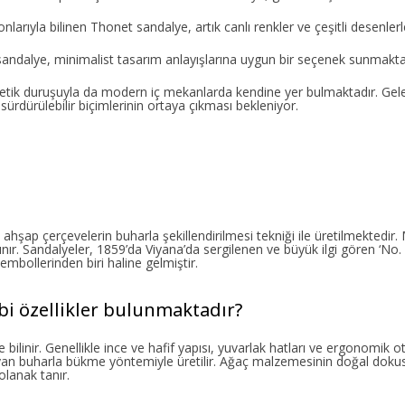
larıyla bilinen Thonet sandalye, artık canlı renkler ve çeşitli desenler
 sandalye, minimalist tasarım anlayışlarına uygun bir seçenek sunmakta
tetik duruşuyla da modern iç mekanlarda kendine yer bulmaktadır. Gele
sürdürülebilir biçimlerinin ortaya çıkması bekleniyor.
e ahşap çerçevelerin buharla şekillendirilmesi tekniği ile üretilmektedir
anınır. Sandalyeler, 1859’da Viyana’da sergilenen ve büyük ilgi gören ‘No. 
bollerinden biri haline gelmiştir.
bi özellikler bulunmaktadır?
bilinir. Genellikle ince ve hafif yapısı, yuvarlak hatları ve ergonomik o
yan buharla bükme yöntemiyle üretilir. Ağaç malzemesinin doğal dokusu
olanak tanır.