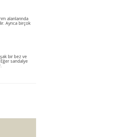
rım alanlarında
ir. Ayrıca birçok
ak bir bez ve
r. Eğer sandalye
.