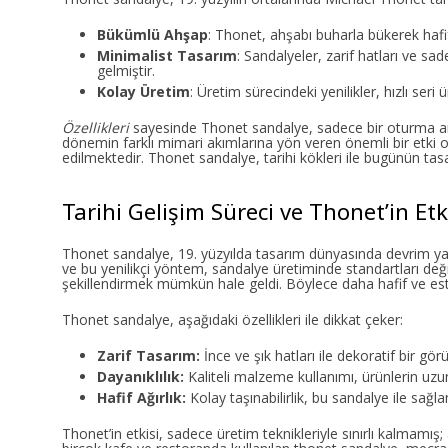
Bükümlü Ahşap
: Thonet, ahşabı buharla bükerek hafi
Minimalist Tasarım
: Sandalyeler, zarif hatları ve 
gelmiştir.
Kolay Üretim
: Üretim sürecindeki yenilikler, hızlı seri
Özellikleri
sayesinde Thonet sandalye, sadece bir oturma arac
dönemin farklı mimari akımlarına yön veren önemli bir etki o
edilmektedir. Thonet sandalye, tarihi kökleri ile bugünün tas
Tarihi Gelişim Süreci ve Thonet’in Etk
Thonet sandalye, 19. yüzyılda tasarım dünyasında devrim yar
ve bu yenilikçi yöntem, sandalye üretiminde standartları değişt
şekillendirmek mümkün hale geldi. Böylece daha hafif ve es
Thonet sandalye, aşağıdaki özellikleri ile dikkat çeker:
Zarif Tasarım:
İnce ve şık hatları ile dekoratif bir gö
Dayanıklılık:
Kaliteli malzeme kullanımı, ürünlerin uzu
Hafif Ağırlık:
Kolay taşınabilirlik, bu sandalye ile sağlan
Thonet’in etkisi, sadece üretim teknikleriyle sınırlı kalmamı