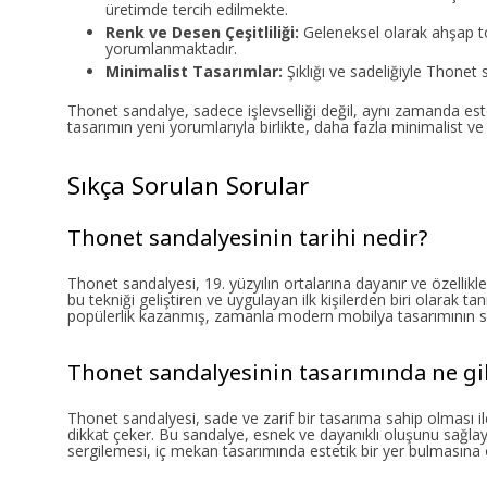
üretimde tercih edilmekte.
Renk ve Desen Çeşitliliği:
Geleneksel olarak ahşap ton
yorumlanmaktadır.
Minimalist Tasarımlar:
Şıklığı ve sadeliğiyle Thonet
Thonet sandalye, sadece işlevselliği değil, aynı zamanda es
tasarımın yeni yorumlarıyla birlikte, daha fazla minimalist ve 
Sıkça Sorulan Sorular
Thonet sandalyesinin tarihi nedir?
Thonet sandalyesi, 19. yüzyılın ortalarına dayanır ve özellikl
bu tekniği geliştiren ve uygulayan ilk kişilerden biri olarak t
popülerlik kazanmış, zamanla modern mobilya tasarımının sem
Thonet sandalyesinin tasarımında ne gi
Thonet sandalyesi, sade ve zarif bir tasarıma sahip olması ile 
dikkat çeker. Bu sandalye, esnek ve dayanıklı oluşunu sağla
sergilemesi, iç mekan tasarımında estetik bir yer bulmasına 