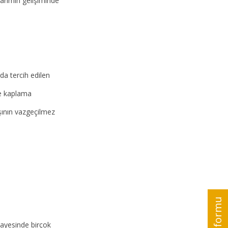
arımın gelişiminde
rda tercih edilen
ve kaplama
ının vazgeçilmez
sayesinde birçok