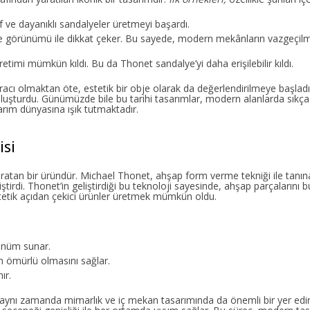
f ve dayanıklı sandalyeler üretmeyi başardı.
sade görünümü ile dikkat çeker. Bu sayede, modern mekânların vazgeçilm
 üretimi mümkün kıldı. Bu da Thonet sandalye’yi daha erişilebilir kıldı.
ı olmaktan öte, estetik bir obje olarak da değerlendirilmeye başladı
luşturdu. Günümüzde bile bu tarihi tasarımlar, modern alanlarda sıkça
arım dünyasına ışık tutmaktadır.
isi
atan bir üründür. Michael Thonet, ahşap form verme tekniği ile tanın
irdi. Thonet’in geliştirdiği bu teknoloji sayesinde, ahşap parçalarını bu
tetik açıdan çekici ürünler üretmek mümkün oldu.
rünüm sunar.
n ömürlü olmasını sağlar.
ır.
ş; aynı zamanda mimarlık ve iç mekan tasarımında da önemli bir yer edi