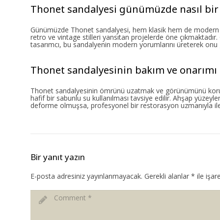
Thonet sandalyesi günümüzde nasıl bir 
Günümüzde Thonet sandalyesi, hem klasik hem de modern iç m
retro ve vintage stilleri yansıtan projelerde öne çıkmaktadır. 
tasarımcı, bu sandalyenin modern yorumlarını üreterek onu g
Thonet sandalyesinin bakım ve onarımı n
Thonet sandalyesinin ömrünü uzatmak ve görünümünü koruma
hafif bir sabunlu su kullanılması tavsiye edilir. Ahşap yüzeyle
deforme olmuşsa, profesyonel bir restorasyon uzmanıyla ilet
Bir yanıt yazın
E-posta adresiniz yayınlanmayacak.
Gerekli alanlar
*
ile işar