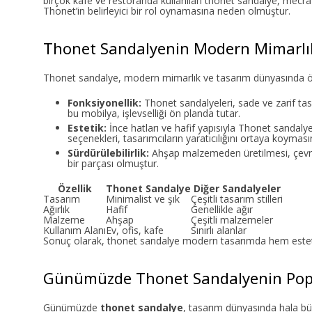
birçok kafe ve restoranda kullanılan thonet sandalye, mecra
Thonet’in belirleyici bir rol oynamasına neden olmuştur.
Thonet Sandalyenin Modern Mimarlık
Thonet sandalye, modern mimarlık ve tasarım dünyasında önem
Fonksiyonellik:
Thonet sandalyeleri, sade ve zarif tasar
bu mobilya, işlevselliği ön planda tutar.
Estetik:
İnce hatları ve hafif yapısıyla Thonet sandalye
seçenekleri, tasarımcıların yaratıcılığını ortaya koyması
Sürdürülebilirlik:
Ahşap malzemeden üretilmesi, çevre
bir parçası olmuştur.
Özellik
Thonet Sandalye
Diğer Sandalyeler
Tasarım
Minimalist ve şık
Çeşitli tasarım stilleri
Ağırlık
Hafif
Genellikle ağır
Malzeme
Ahşap
Çeşitli malzemeler
Kullanım Alanı
Ev, ofis, kafe
Sınırlı alanlar
Sonuç olarak, thonet sandalye modern tasarımda hem estetik 
Günümüzde Thonet Sandalyenin Popül
Günümüzde
thonet sandalye
, tasarım dünyasında hala büy