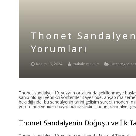
Thonet Sandalyen
Yorumları
Kasım 19, 2024
makale makale
Uncategorize
Thonet sandalye, 19. yüzyılın ortalarında şekillenmeye başla
sahip olduğu yenilikçi yöntemler sayesinde, ahşap malzeme ye
bakıldığında, bu sandalyenin tarihi gelişim süreci, modern m
yorumlarla yeniden hayat bulmaktadır. Thonet sandalye, geçm
Thonet Sandalyenin Doğuşu ve İlk Tas
Thonet sandalye, 19. yüzyılın ortalarında Michael Thonet tara