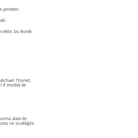
le yeniden
dır.
cekte, bu ikonik
. Michael Thonet,
14’ modeli ile
turma alanı ile
nu ve sıcaklığını