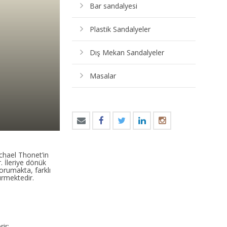
Bar sandalyesi
Plastik Sandalyeler
Dış Mekan Sandalyeler
n
Masalar
chael Thonet’in
. İleriye dönük
orumakta, farklı
ürmektedir.
rir: