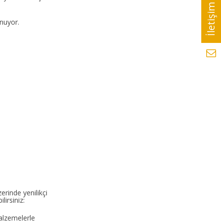
nuyor.
rinde yenilikçi
irsiniz:
alzemelerle