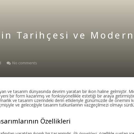
in Tarihçesi ve Moder
d
No comments
yan ve tasarım dünyasında devrim yaratan bir ikon haline gelmiştir. Mi
ni bir form kazanmış ve fonksiyonellikle estetiği bir araya getirmiştir
imarlık ve tasarım üzerindeki derin etkileriyle günümüzde de önemini k
işiyle ve geleceğiyle tasarım tutkunlarının vazgeçilmezi olmayı sürd
arımlarının Özellikleri
fından yaratılan ikonik bir tasarımdır.
İlk örnekleri,
özellikle şunları içe