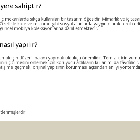
yere sahiptir?
ekanlarda sıkça kullanılan bir tasarım öğesidir. Mimarlık ve iç tasa
Özellikle kafe ve restoran gibi sosyal alanlarda yaygın olarak tercih edil
üncel mobilya koleksiyonlarına dahil etmektedir.
asıl yapılır?
k için düzenli bakım yapmak oldukça önemlidir. Temizlik için yumuş
rinin çizilmesini önlemek için koruyucu altlıkların kullanımı da faydalıdı
işime geçmek, orijinal yapısının korunması açısından en iyi yöntemdir
etlenmişlerdir