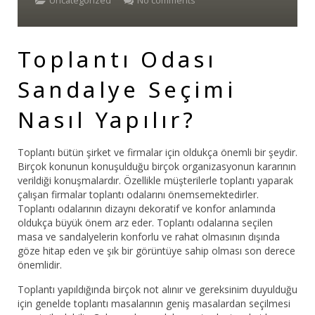
Uncategorized
No comments
Bar Sandalyesi
Toplantı Odası
Restaurant Sandalyesi
Sandalye Seçimi
Plastik Sandalye
Nasıl Yapılır?
Dış Mekan Sandalyeler
Masalar
Toplantı bütün şirket ve firmalar için oldukça önemli bir şeydir.
Birçok konunun konuşulduğu birçok organizasyonun kararının
verildiği konuşmalardır. Özellikle müşterilerle toplantı yaparak
çalışan firmalar toplantı odalarını önemsemektedirler.
Toplantı odalarının dizaynı dekoratif ve konfor anlamında
oldukça büyük önem arz eder. Toplantı odalarına seçilen
masa ve sandalyelerin konforlu ve rahat olmasının dışında
göze hitap eden ve şık bir görüntüye sahip olması son derece
önemlidir.
Toplantı yapıldığında birçok not alınır ve gereksinim duyulduğu
için genelde toplantı masalarının geniş masalardan seçilmesi