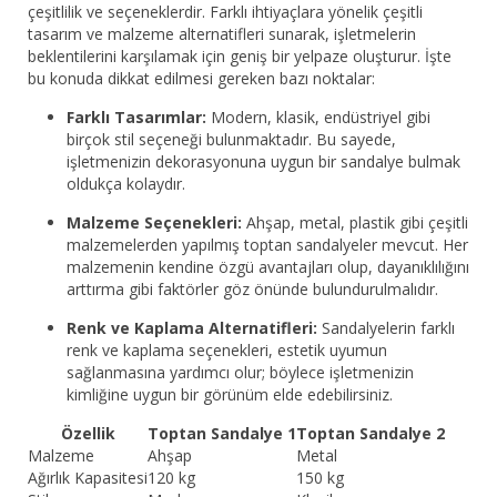
çeşitlilik ve seçeneklerdir. Farklı ihtiyaçlara yönelik çeşitli
tasarım ve malzeme alternatifleri sunarak, işletmelerin
beklentilerini karşılamak için geniş bir yelpaze oluşturur. İşte
bu konuda dikkat edilmesi gereken bazı noktalar:
Farklı Tasarımlar:
Modern, klasik, endüstriyel gibi
birçok stil seçeneği bulunmaktadır. Bu sayede,
işletmenizin dekorasyonuna uygun bir sandalye bulmak
oldukça kolaydır.
Malzeme Seçenekleri:
Ahşap, metal, plastik gibi çeşitli
malzemelerden yapılmış toptan sandalyeler mevcut. Her
malzemenin kendine özgü avantajları olup, dayanıklılığını
arttırma gibi faktörler göz önünde bulundurulmalıdır.
Renk ve Kaplama Alternatifleri:
Sandalyelerin farklı
renk ve kaplama seçenekleri, estetik uyumun
sağlanmasına yardımcı olur; böylece işletmenizin
kimliğine uygun bir görünüm elde edebilirsiniz.
Özellik
Toptan Sandalye 1
Toptan Sandalye 2
Malzeme
Ahşap
Metal
Ağırlık Kapasitesi
120 kg
150 kg