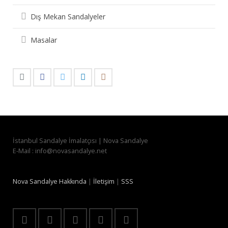
Dış Mekan Sandalyeler
Masalar
İstanbul Sandalye İmalatçısı | Nova Sandalye
E-Mail : info@novasandalye.net
Nova Sandalye Hakkında
|
İletişim
|
SSS