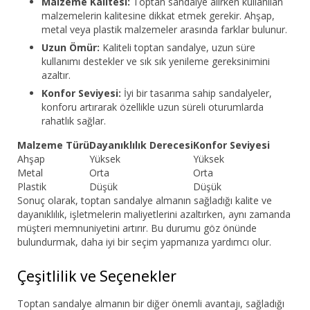
Malzeme Kalitesi:
Toptan sandalye alırken kullanılan
malzemelerin kalitesine dikkat etmek gerekir. Ahşap,
metal veya plastik malzemeler arasında farklar bulunur.
Uzun Ömür:
Kaliteli toptan sandalye, uzun süre
kullanımı destekler ve sık sık yenileme gereksinimini
azaltır.
Konfor Seviyesi:
İyi bir tasarıma sahip sandalyeler,
konforu artırarak özellikle uzun süreli oturumlarda
rahatlık sağlar.
Malzeme Türü
Dayanıklılık Derecesi
Konfor Seviyesi
Ahşap
Yüksek
Yüksek
Metal
Orta
Orta
Plastik
Düşük
Düşük
Sonuç olarak, toptan sandalye almanın sağladığı kalite ve
dayanıklılık, işletmelerin maliyetlerini azaltırken, aynı zamanda
müşteri memnuniyetini artırır. Bu durumu göz önünde
bulundurmak, daha iyi bir seçim yapmanıza yardımcı olur.
Çeşitlilik ve Seçenekler
Toptan sandalye almanın bir diğer önemli avantajı, sağladığı