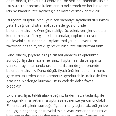
adım olarak, mevcut bütçenizi net bir şekilde tanımlamalısınız.
Bu süreçte, harcama kalemlerinizi belirlemek ve her bir kalem
için ne kadar bütçe ayıracağınıza karar vermek gereklidir.
Bütçenizi oluştururken, yalnızca sandalye fiyatlarını düşünmek
yeterli değildir. Ekstra maliyetleri de göz önünde
bulundurmalısınız. Örneğin, nakliye ücretleri, vergiler ve olası
kurulum masrafları gibi ek harcamalar, toplam maliyeti
etkileyebilir. Bu nedenle, toplam maliyeti etkileyen tüm
faktörleri hesaplayarak, gerçekçi bir bütçe oluşturmalısınız.
İkinci olarak,
piyasa araştırması
yaparak rakiplerinizin
sunduğu fiyatları incelemelisiniz. Toptan sandalye siparişi
verirken, aynı zamanda ürünün kalitesini de göz önünde
bulundurmalısınız. Daha düşük fiyatlı ürünler, bazen almanız
gereken kaliteden ödün vermenizi gerektirebilir. Kalite ile fiyat
arasında bir denge kurmak, uzun vadede daha faydalı
olacaktır.
Ek olarak, fiyat teklifi alabileceğiniz birden fazla tedarikçi ile
görüşmek, maliyetlerinizi optimize etmenize yardımcı olabilir.
Farklı tedarikçilerin sunduğu fiyatları karşılaştırarak, bütçenize
en uygun seçeneği belirleyebilirsiniz. Aynı zamanda indirim ve
kampanya dönemlerinden yararlanarak, tasarruf etmek de