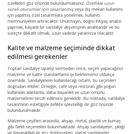
özellikleri göz önünde bulundurmalısınız.
Özellikle uzun
süreli oturumlar için tasarlanmış
veya dış mekan kullanımı
için yapılmış özel tasarımlara yönelmek, kullanıcı
memnuniyetini artıracaktır. Unutmayın, doğru ihtiyaç analizi
yapmak, başarılı bir sandalye alışverişinin anahtarıdır ve bu
süreçte dikkatli olmak, uzun vadede yararınıza olacaktır.
Kalite ve malzeme seçiminde dikkat
edilmesi gerekenler
Toptan sandalye siparişi vermeden önce, seçim yapacağınız
malzeme ve kalite standartlarını iyi belirlemeniz oldukça
önemlidir. Sandalyelerin kullanılacağı ortam, bu seçimleri
doğrudan etkiler. Örneğin, cafe veya restoran gibi yoğun
kullanılan alanlarda, daha dayanıklı ve uzun ömürlü
malzemelerin tercih edilmesi gereklidir. Bu noktada, sandalye
tasarımının estetiğiyle birlikte işlevselliği de göz önünde
bulundurulmalıdır.
Malzeme çeşitleri arasında, ahşap, metal, plastik ve kumaş
gibi farklı seçenekler bulunmaktadır. Ahşap sandalyeler, şıklığı
ve dayanıklılığı ile göz doldururken, metal sandalyeler