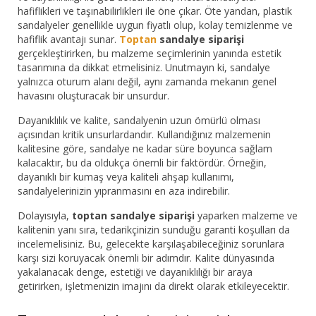
hafiflikleri ve taşınabilirlikleri ile öne çıkar. Öte yandan, plastik
sandalyeler genellikle uygun fiyatlı olup, kolay temizlenme ve
hafiflik avantajı sunar.
Toptan
sandalye siparişi
gerçekleştirirken, bu malzeme seçimlerinin yanında estetik
tasarımına da dikkat etmelisiniz. Unutmayın ki, sandalye
yalnızca oturum alanı değil, aynı zamanda mekanın genel
havasını oluşturacak bir unsurdur.
Dayanıklılık ve kalite, sandalyenin uzun ömürlü olması
açısından kritik unsurlardandır. Kullandığınız malzemenin
kalitesine göre, sandalye ne kadar süre boyunca sağlam
kalacaktır, bu da oldukça önemli bir faktördür. Örneğin,
dayanıklı bir kumaş veya kaliteli ahşap kullanımı,
sandalyelerinizin yıpranmasını en aza indirebilir.
Dolayısıyla,
toptan sandalye siparişi
yaparken malzeme ve
kalitenin yanı sıra, tedarikçinizin sunduğu garanti koşulları da
incelemelisiniz. Bu, gelecekte karşılaşabileceğiniz sorunlara
karşı sizi koruyacak önemli bir adımdır. Kalite dünyasında
yakalanacak denge, estetiği ve dayanıklılığı bir araya
getirirken, işletmenizin imajını da direkt olarak etkileyecektir.