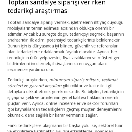
Toptan sandalye siparişi verirken
tedarikçi araştırması
Toptan sandalye siparişi vermek, işletmelerin ihtiyaç duyduğu
mobilyaların temin edilmesi açısından oldukça önemli bir
adımdır. Ancak bu süreçte doğru tedarikçiyi seçmek, başarının
anahtarıdır. İlk adım, potansiyel tedarikçilerinizi belirlemektir.
Bunun için iş dünyasında iyi bilinen, güvenilir ve referansları
olan tedarikçilere odaklanmak faydalı olacaktır. Ayrıca, her
tedarikçinin ürün yelpazesini, fiyat aralıklarını ve müşteri geri
bildirimlerini incelemek, ihtiyaçlarınıza en uygun olanı
seçmenize yardımcı olur.
Tedarikçi araştırırken,
minumum sipariş miktarı
,
teslimat
süreleri
ve
garanti koşulları
gibi miktar ve kalite ile ilgili
detaylara dikkat etmek gerekmektedir. Bu bilgiler, tedarikçinin
iş yapma şekli ve ürünlerinin genel kalitesi hakkında önemli
ipuçları verir. Ayrıca, online incelemeler ve sektör forumları
gibi kaynaklardan tedarikçilerin geçmiş müşteri deneyimlerini
okumak, daha sağlıklı bir karar vermenizi sağlar.
Farklı tedarikçilere ulaşmanın bir başka yolu ise, sektörel fuar
ve etkinliklere katılmaktır. Bu gibi etkinliklerde, doğrudan