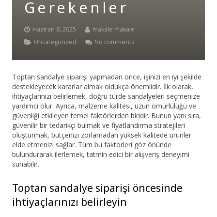
Gerekenler
Bar Sandalyesi
Haziran 8, 2025
makale makale
Restaurant Sandalyesi
Uncategorized
No comments
Plastik Sandalye
Toptan sandalye siparişi yapmadan önce, işinizi en iyi şekilde
Dış Mekan Sandalyeler
destekleyecek kararlar almak oldukça önemlidir. İlk olarak,
ihtiyaçlarınızı belirlemek, doğru türde sandalyeleri seçmenize
Masalar
yardımcı olur. Ayrıca, malzeme kalitesi, uzun ömürlülüğü ve
güvenliği etkileyen temel faktörlerden biridir. Bunun yanı sıra,
güvenilir bir tedarikçi bulmak ve fiyatlandırma stratejileri
oluşturmak, bütçenizi zorlamadan yüksek kalitede ürünler
elde etmenizi sağlar. Tüm bu faktörleri göz önünde
bulundurarak ilerlemek, tatmin edici bir alışveriş deneyimi
sunabilir.
Toptan sandalye siparişi öncesinde
ihtiyaçlarınızı belirleyin