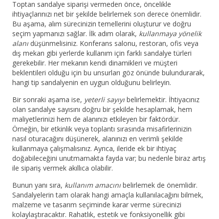
Toptan sandalye siparişi vermeden önce, öncelikle
ihtiyaçlarınızı net bir şekilde belirlemek son derece önemlidir.
Bu aşama, alım sürecinizin temellerini oluşturur ve doğru
seçim yapmanızı sağlar. İlk adım olarak,
kullanmaya yönelik
alanı
düşünmelisiniz. Konferans salonu, restoran, ofis veya
dış mekan gibi yerlerde kullanım için farklı sandalye türleri
gerekebilir. Her mekanın kendi dinamikleri ve müşteri
beklentileri olduğu için bu unsurları göz önünde bulundurarak,
hangi tip sandalyenin en uygun olduğunu belirleyin.
Bir sonraki aşama ise,
yeterli sayıyı
belirlemektir. İhtiyacınız
olan sandalye sayısını doğru bir şekilde hesaplamak, hem
maliyetlerinizi hem de alanınızı etkileyen bir faktördür.
Örneğin, bir etkinlik veya toplantı sırasında misafirlerinizin
nasıl oturacağını düşünerek, alanınızı en verimli şekilde
kullanmaya çalışmalısınız. Ayrıca, ileride ek bir ihtiyaç
doğabileceğini unutmamakta fayda var; bu nedenle biraz artış
ile sipariş vermek akıllıca olabilir.
Bunun yanı sıra,
kullanım amacını
belirlemek de önemlidir.
Sandalyelerin tam olarak hangi amaçla kullanılacağını bilmek,
malzeme ve tasarım seçiminde karar verme sürecinizi
kolaylaştıracaktır. Rahatlık, estetik ve fonksiyonellik gibi