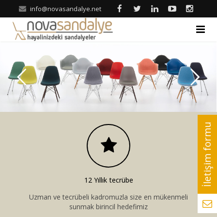
info@novasandalye.net
ANASAYFA
HAKKIMIZDA
ÜRÜNLER
Ahşap Sandalye
REFERANSLAR
Metal Sandalye
Nova | Blog
Tonet-Thonet Sandalye
İLETİŞİM
12 Yıllık tecrübe
Hilton & Banket Sandalyeler
Uzman ve tecrübeli kadromuzla size en mükenmeli
sunmak birincil hedefimiz
Klasik Sandalye