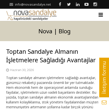
info@novasandalye.net
ANASAYFA
Nova | Blog
HAKKIMIZDA
Toptan Sandalye Almanın
ÜRÜNLER
İşletmelere Sağladığı Avantajlar
Ahşap Sandalye
REFERANSLAR
Haziran 30, 2026
Metal Sandalye
Nova | Blog
Toptan sandalye almanın işletmelere sağladığı avantajlar,
günümüz rekabetçi pazarında önemli bir yer tutmaktadır.
Tonet-Thonet Sandalye
İLETİŞİM
Hem ekonomik hem de operasyonel anlamda sunduğu
faydalar, işletmelerin uzun vadeli başarılarını destekler. Bu
Hilton & Banket Sandalyeler
yazıda, toptan sandalye almanın ekonomik avantajlarından
kullanım kolaylıklarına, stok yönetimi faydalarından müşteri
Klasik Sandalye
memnuniyetini artırmanın yollarına kadar birçok yönünü