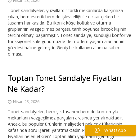
Nisan 23, 2026
Tonet sandalyeler, yüzyıllardır farklı mekanlarda karşımıza
çıkan, hem estetik hem de işlevselliği ile dikkat çeken bir
tasarım harikasıdır. Bu ikonik köşe koltuk ve oturma
gruplarının vazgeçilmez parçası, tarih boyunca birçok kişinin
tercihi olmayı başarmıştır. Tonet sandalye, sunduğu konfor ve
fonksiyonellik ile günümüzde de modern yaşam alanlarının
gözdesi haline gelmiştir. Geniş bir kullanım alanına sahip
olması…
Toptan Tonet Sandalye Fiyatları
Ne Kadar?
Nisan 23, 2026
Tonet sandalyeler, hem şık tasarımı hem de konforuyla
mekanların vazgeçilmez parçaları arasında yer almaktadır.
Ancak, bu popüler ürünlerin maliyetleri pek çok tüketicinin
kafasında soru işareti yaratmaktadır. Peki, Tonet Sandalye
WhatsApp
Fiyatları neleri etkiler? Toptan alım yapmanın getirdiği