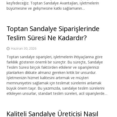
keşfedeceğiz. Toptan Sandalye Avantajları, işletmelerin
Bar Sandalyesi
büyümesine ve gelişmesine katkı sağlamanın…
Restaurant Sandalyesi
Toptan Sandalye Siparişlerinde
Plastik Sandalye
Teslim Süresi Ne Kadardır?
Dış Mekan Sandalyeler
Haziran 30, 2026
Masalar
Toptan sandalye siparişleri, işletmelerin ihtiyaçlarına göre
farklılık gösteren önemli bir süreçtir. Bu süreçte, Sandalye
Teslim Süresi birçok faktörden etkilenir ve siparişlerinizi
planlarken dikkate almanız gereken kritik bir unsurdur.
İşletmenizin hizmet kalitesini artırmak ve müşteri
memnuniyetini sağlamak için teslimat sürelerini anlamak
büyük önem taşır. Bu yazımızda, sandalye teslim sürelerini
etkileyen unsurlar, standart teslim süreleri, acil siparişlerde…
Kaliteli Sandalye Üreticisi Nasıl