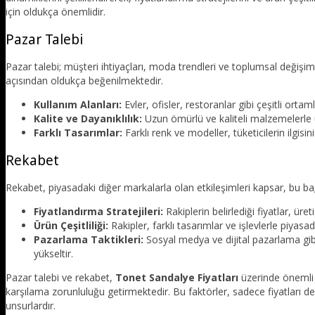
için oldukça önemlidir.
Pazar Talebi
Pazar talebi; müşteri ihtiyaçları, moda trendleri ve toplumsal değişimle
açısından oldukça beğenilmektedir.
Kullanım Alanları:
Evler, ofisler, restoranlar gibi çeşitli ortam
Kalite ve Dayanıklılık:
Uzun ömürlü ve kaliteli malzemelerle ü
Farklı Tasarımlar:
Farklı renk ve modeller, tüketicilerin ilgisi
Rekabet
Rekabet, piyasadaki diğer markalarla olan etkileşimleri kapsar, bu bağ
Fiyatlandırma Stratejileri:
Rakiplerin belirlediği fiyatlar, üre
Ürün Çeşitliliği:
Rakipler, farklı tasarımlar ve işlevlerle piyasada
Pazarlama Taktikleri:
Sosyal medya ve dijital pazarlama gibi
yükseltir.
Pazar talebi ve rekabet,
Tonet Sandalye Fiyatları
üzerinde önemli b
karşılama zorunluluğu getirmektedir. Bu faktörler, sadece fiyatları d
unsurlardır.