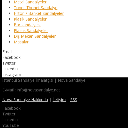
Metal Sandalyeler
Tonet-Thonet Sandalye
Hilton / Banket Sandalyeler
Klasik Sandalyeler
Bar sandalyesi
Plastik Sandalyeler
Dış Mekan Sandalyeler
Masalar
Email
Facebook
Twitter
LinkedIn
Instagram
İstanbul Sandalye İmalatçısı | Nova Sandalye
E-Mail : info@novasandalye.net
Nova Sandalye Hakkında
|
İletişim
|
SSS
Facebook
Twitter
LinkedIn
YouTube