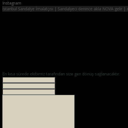
Instagram
İstanbul Sandalye İmalatçısı | Sandalyeci denince akla NOVA gelir 
NOVA SANDALYE
hayalinizdeki sandalyeler
En kısa sürede ekibimiz tarafından size geri dönüş sağlanacaktır.
İsminiz *
Your phone
E-mailiniz *