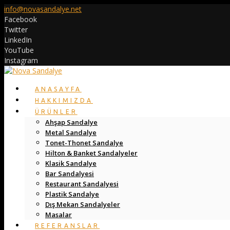
info@novasandalye.net
Facebook
Twitter
LinkedIn
YouTube
Instagram
ANASAYFA
HAKKIMIZDA
ÜRÜNLER
Ahşap Sandalye
Metal Sandalye
Tonet-Thonet Sandalye
Hilton & Banket Sandalyeler
Klasik Sandalye
Bar Sandalyesi
Restaurant Sandalyesi
Plastik Sandalye
Dış Mekan Sandalyeler
Masalar
REFERANSLAR