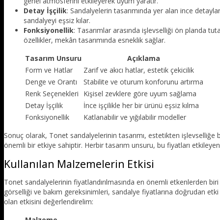
genel atmosferini etkileyerek uyum yaratır.
Detay İşçilik
: Sandalyelerin tasarımında yer alan ince detaylar, e
sandalyeyi eşsiz kılar.
Fonksiyonellik
: Tasarımlar arasında işlevselliği ön planda tut
özellikler, mekân tasarımında esneklik sağlar.
Tasarım Unsuru
Açıklama
Form ve Hatlar
Zarif ve akıcı hatlar, estetik çekicilik
Denge ve Orantı
Stabilite ve oturum konforunu artırma
Renk Seçenekleri
Kişisel zevklere göre uyum sağlama
Detay İşçilik
İnce işçilikle her bir ürünü eşsiz kılma
Fonksiyonellik
Katlanabilir ve yığılabilir modeller
Sonuç olarak, Tonet sandalyelerinin tasarımı, estetikten işlevselliğe 
önemli bir etkiye sahiptir. Herbir tasarım unsuru, bu fiyatları etkileyen b
Kullanılan Malzemelerin Etkisi
Tonet sandalyelerinin fiyatlandırılmasında en önemli etkenlerden bir
görselliği ve bakım gereksinimleri, sandalye fiyatlarına doğrudan et
olan etkisini değerlendirelim:
Malzeme