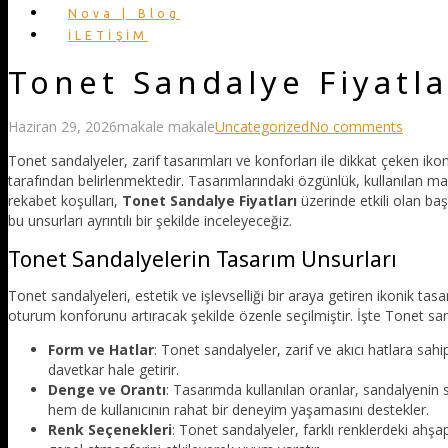
Nova | Blog
İLETİŞİM
Tonet Sandalye Fiyatla
Haziran 29, 2026
makale makale
Uncategorized
No comments
Tonet sandalyeler, zarif tasarımları ve konforları ile dikkat çeken iko
tarafından belirlenmektedir. Tasarımlarındaki özgünlük, kullanılan malz
rekabet koşulları,
Tonet Sandalye Fiyatları
üzerinde etkili olan baş
bu unsurları ayrıntılı bir şekilde inceleyeceğiz.
Tonet Sandalyelerin Tasarım Unsurları
Tonet sandalyeleri, estetik ve işlevselliği bir araya getiren ikonik ta
oturum konforunu artıracak şekilde özenle seçilmiştir. İşte Tonet san
Form ve Hatlar
: Tonet sandalyeler, zarif ve akıcı hatlara sahi
davetkar hale getirir.
Denge ve Orantı
: Tasarımda kullanılan oranlar, sandalyenin st
hem de kullanıcının rahat bir deneyim yaşamasını destekler.
Renk Seçenekleri
: Tonet sandalyeler, farklı renklerdeki ahşa