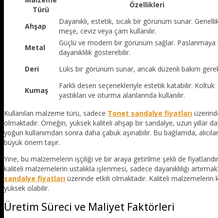
Özellikleri
Türü
Dayanıklı, estetik, sıcak bir görünüm sunar. Genelli
Ahşap
meşe, ceviz veya çam kullanılır.
Güçlü ve modern bir görünüm sağlar. Paslanmaya 
Metal
dayanıklılık gösterebilir.
Deri
Lüks bir görünüm sunar, ancak düzenli bakım gerekt
Farklı desen seçenekleriyle estetik katabilir. Koltuk
Kumaş
yastıkları ve oturma alanlarında kullanılır.
Kullanılan malzeme türü, sadece
Tonet sandalye fiyatları
üzerind
olmaktadır. Örneğin, yüksek kaliteli ahşap bir sandalye, uzun yıllar da
yoğun kullanımdan sonra daha çabuk aşınabilir. Bu bağlamda, alıcıl
büyük önem taşır.
Yine, bu malzemelerin işçiliği ve bir araya getirilme şekli de fiyat
kaliteli malzemelerin ustalıkla işlenmesi, sadece dayanıklılığı artı
sandalye fiyatları
üzerinde etkili olmaktadır. Kaliteli malzemelerin ku
yüksek olabilir.
Üretim Süreci ve Maliyet Faktörleri