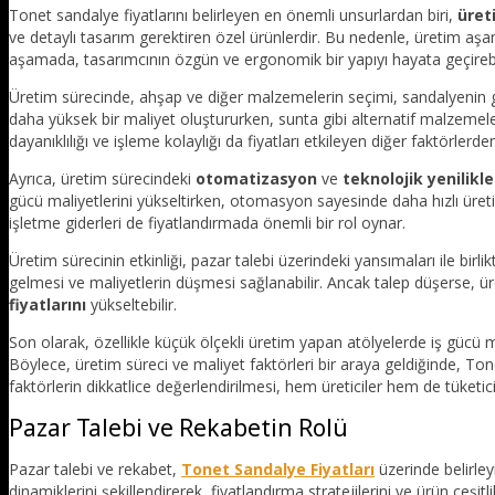
Tonet sandalye fiyatlarını belirleyen en önemli unsurlardan biri,
üret
ve detaylı tasarım gerektiren özel ürünlerdir. Bu nedenle, üretim aşamas
aşamada, tasarımcının özgün ve ergonomik bir yapıyı hayata geçirebi
Üretim sürecinde, ahşap ve diğer malzemelerin seçimi, sandalyenin gene
daha yüksek bir maliyet oluştururken, sunta gibi alternatif malzemeler
dayanıklılığı ve işleme kolaylığı da fiyatları etkileyen diğer faktörlerden
Ayrıca, üretim sürecindeki
otomatizasyon
ve
teknolojik yenilikle
gücü maliyetlerini yükseltirken, otomasyon sayesinde daha hızlı üreti
işletme giderleri de fiyatlandırmada önemli bir rol oynar.
Üretim sürecinin etkinliği, pazar talebi üzerindeki yansımaları ile birli
gelmesi ve maliyetlerin düşmesi sağlanabilir. Ancak talep düşerse, üret
fiyatlarını
yükseltebilir.
Son olarak, özellikle küçük ölçekli üretim yapan atölyelerde iş gücü 
Böylece, üretim süreci ve maliyet faktörleri bir araya geldiğinde, Ton
faktörlerin dikkatlice değerlendirilmesi, hem üreticiler hem de tüketic
Pazar Talebi ve Rekabetin Rolü
Pazar talebi ve rekabet,
Tonet Sandalye Fiyatları
üzerinde belirleyi
dinamiklerini şekillendirerek, fiyatlandırma stratejilerini ve ürün çeşit