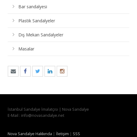
Bar sandalyesi
Plastik Sandalyeler
Dış Mekan Sandalyeler
Masalar
İstanbul Sandalye İmalatçısı | Nova Sandalye
E-Mail : info@novasandalye.net
Nova Sandalye Hakkında
|
İletişim
|
SSS