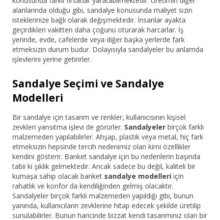
konusunda farklı fırsatlar yaratabilmektedir. Üretimin diğer
alanlarında olduğu gibi, sandalye konusunda maliyet sizin
isteklerinize bağlı olarak değişmektedir. İnsanlar ayakta
geçirdikleri vakitten daha çoğunu oturarak harcarlar. İş
yerinde, evde, cafelerde veya diğer başka yerlerde fark
etmeksizin durum budur. Dolayısıyla sandalyeler bu anlamda
işlevlerini yerine getirirler.
Sandalye Seçimi ve Sandalye
Modelleri
Bir sandalye için tasarım ve renkler, kullanıcısının kişisel
zevkleri yansıtma işlevi de görürler.
Sandalyeler
birçok farklı
malzemeden yapılabilirler. Ahşap, plastik veya metal, hiç fark
etmeksizin hepsinde tercih nedenimiz olan kimi özellikler
kendini gösterir. Banket sandalye için bu nedenlerin başında
tabii ki şıklık gelmektedir. Ancak sadece bu değil, kaliteli bir
kumaşa sahip olacak banket
sandalye modelleri
için
rahatlık ve konfor da kendiliğinden gelmiş olacaktır.
Sandalyeler birçok farklı malzemeden yapıldığı gibi, bunun
yanında, kullanıcıların zevklerine hitap edecek şekilde üretilip
sunulabilirler. Bunun haricinde bizzat kendi tasarımınız olan bir