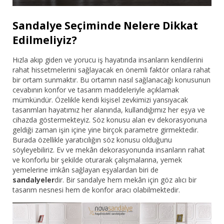
Bar Sandalyesi
Sandalye Seçiminde Nelere Dikkat
Restaurant Sandalyesi
Edilmeliyiz?
Hızla akıp giden ve yorucu iş hayatında insanların kendilerini
Plastik Sandalye
rahat hissetmelerini sağlayacak en önemli faktör onlara rahat
bir ortam sunmaktır. Bu ortamın nasıl sağlanacağı konusunun
Dış Mekan Sandalyeler
cevabının konfor ve tasarım maddeleriyle açıklamak
mümkündür. Özelikle kendi kişisel zevkimizi yansıyacak
Masalar
tasarımları hayatımız her alanında, kullandığımız her eşya ve
cihazda göstermekteyiz. Söz konusu alan ev dekorasyonuna
geldiği zaman işin içine yine birçok parametre girmektedir.
Burada özellikle yaratıcılığın söz konusu olduğunu
söyleyebiliriz. Ev ve mekân dekorasyonunda insanların rahat
ve konforlu bir şekilde oturarak çalışmalarına, yemek
yemelerine imkân sağlayan eşyalardan biri de
sandalyeler
dir. Bir sandalye hem mekân için göz alıcı bir
tasarım nesnesi hem de konfor aracı olabilmektedir.