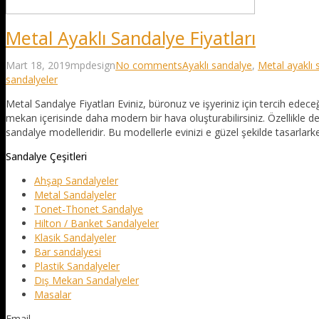
Metal Ayaklı Sandalye Fiyatları
Mart 18, 2019
mpdesign
No comments
Ayaklı sandalye
,
Metal ayaklı 
sandalyeler
Metal Sandalye Fiyatları Eviniz, büronuz ve işyeriniz için tercih ede
mekan içerisinde daha modern bir hava oluşturabilirsiniz. Özellikle 
sandalye modelleridir. Bu modellerle evinizi e güzel şekilde tasarlark
Sandalye Çeşitleri
Ahşap Sandalyeler
Metal Sandalyeler
Tonet-Thonet Sandalye
Hilton / Banket Sandalyeler
Klasik Sandalyeler
Bar sandalyesi
Plastik Sandalyeler
Dış Mekan Sandalyeler
Masalar
Email