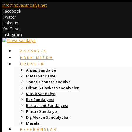
info@novasandalye.net
Facebook
Twitter
LinkedIn
YouTube
Instagram
ANASAYFA
HAKKIMIZDA
ÜRÜNLER
Ahşap Sandalye
Metal Sandalye
Tonet-Thonet Sandalye
Hilton & Banket Sandalyeler
Klasik Sandalye
Bar Sandalyesi
Restaurant Sandalyesi
Plastik Sandalye
Dış Mekan Sandalyeler
Masalar
REFERANSLAR