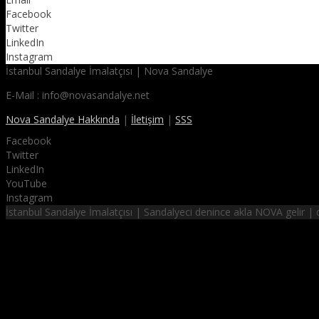
Facebook
Twitter
LinkedIn
Instagram
İstanbul Sandalye İmalatçısı | Nova Sandalye
E-Mail : info@novasandalye.net
Nova Sandalye Hakkında
|
İletişim
|
SSS
Facebook
Twitter
LinkedIn
YouTube
Instagram
İstanbul Sandalye İmalatçısı | Sandalyeci denince akla NOVA gelir 
NOVA SANDALYE
hayalinizdeki sandalyeler