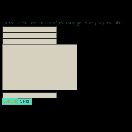
En kısa sürede ekibimiz tarafından size geri dönüş sağlanacaktır.
İsminiz *
Your phone
E-mailiniz *
Mesajınız *
3 + 4 =
Gönder