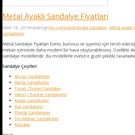
Metal Ayaklı Sandalye Fiyatları
Mart 18, 2019
mpdesign
No comments
Ayaklı sandalye
,
Metal ayaklı 
sandalyeler
Metal Sandalye Fiyatları Eviniz, büronuz ve işyeriniz için tercih ede
mekan içerisinde daha modern bir hava oluşturabilirsiniz. Özellikle 
sandalye modelleridir. Bu modellerle evinizi e güzel şekilde tasarlark
Sandalye Çeşitleri
Ahşap Sandalyeler
Metal Sandalyeler
Tonet-Thonet Sandalye
Hilton / Banket Sandalyeler
Klasik Sandalyeler
Bar sandalyesi
Plastik Sandalyeler
Dış Mekan Sandalyeler
Masalar
Email