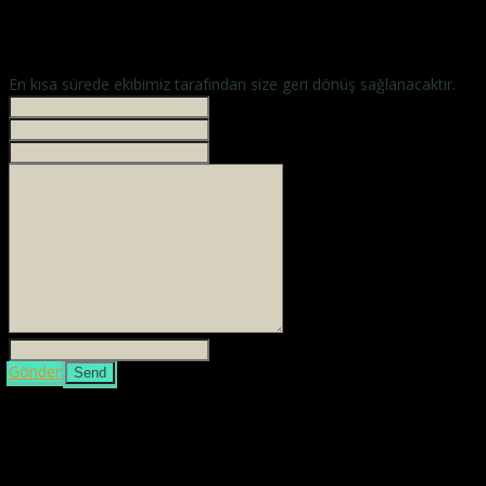
En kısa sürede ekibimiz tarafından size geri dönüş sağlanacaktır.
İsminiz *
Your phone
E-mailiniz *
Mesajınız *
3 + 4 =
Gönder