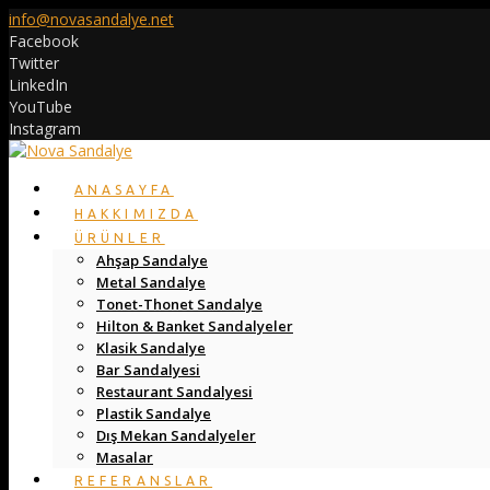
info@novasandalye.net
Facebook
Twitter
LinkedIn
YouTube
Instagram
ANASAYFA
HAKKIMIZDA
ÜRÜNLER
Ahşap Sandalye
Metal Sandalye
Tonet-Thonet Sandalye
Hilton & Banket Sandalyeler
Klasik Sandalye
Bar Sandalyesi
Restaurant Sandalyesi
Plastik Sandalye
Dış Mekan Sandalyeler
Masalar
REFERANSLAR