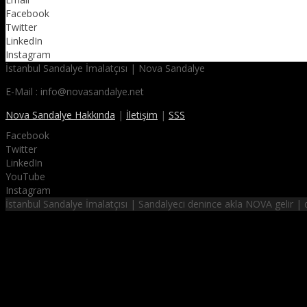
Facebook
Twitter
LinkedIn
Instagram
İstanbul Sandalye İmalatçısı | Nova Sandalye
E-Mail : info@novasandalye.net
Nova Sandalye Hakkında
|
İletişim
|
SSS
Facebook
Twitter
LinkedIn
YouTube
Instagram
İstanbul Sandalye İmalatçısı | Sandalyeci denince akla NOVA gelir 
NOVA SANDALYE
hayalinizdeki sandalyeler