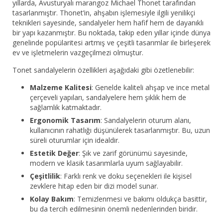
yıllarda, Avusturyalı marangoz Michael Thonet tarafından
tasarlanmıştır. Thonet’in, ahşabın işlemesiyle ilgili yenilikçi
teknikleri sayesinde, sandalyeler hem hafif hem de dayanıklı
bir yapı kazanmıştır. Bu noktada, takip eden yıllar içinde dünya
genelinde popülaritesi artmış ve çeşitli tasarımlar ile birleşerek
ev ve işletmelerin vazgeçilmezi olmuştur.
Tonet sandalyelerin özellikleri aşağıdaki gibi özetlenebilir:
Malzeme Kalitesi
: Genelde kaliteli ahşap ve ince metal
çerçeveli yapıları, sandalyelere hem şıklık hem de
sağlamlık katmaktadır.
Ergonomik Tasarım
: Sandalyelerin oturum alanı,
kullanıcının rahatlığı düşünülerek tasarlanmıştır. Bu, uzun
süreli oturumlar için idealdir.
Estetik Değer
: Şık ve zarif görünümü sayesinde,
modern ve klasik tasarımlarla uyum sağlayabilir.
Çeşitlilik
: Farklı renk ve doku seçenekleri ile kişisel
zevklere hitap eden bir dizi model sunar.
Kolay Bakım
: Temizlenmesi ve bakımı oldukça basittir,
bu da tercih edilmesinin önemli nedenlerinden biridir.