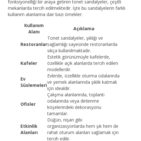
fonksiyonelliği bir araya getiren tonet sandalyeler, çeşitli
mekanlarda tercih edilmektedir. İşte bu sandalyelerin farklı
kullanım alanlarına dair bazı örnekler:
Kullanım
Açıklama
Alanı
Tonet sandalyeler, şıklığı ve
Restoranlar
sağlamlığı sayesinde restoranlarda
sıkça kullanılmaktadır.
Estetik görünümüyle kafelerde,
Kafeler
özellikle açık alanlarda tercih edilen
modellerdir.
Evlerde, özellikle oturma odalarında
Ev
ve yemek alanlarında şıklık katmak
Süslemeleri
için idealdir.
Çalışma alanlarında, toplantı
odalarında veya dinlenme
Ofisler
köşelerindeki dekorasyonu
tamamlar.
Düğün, nişan gibi
Etkinlik
organizasyonlarda hem şık hem de
Alanları
rahat oturum alanları sağlamak için
tercih edilir.