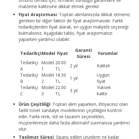
ömürlü olması için, firmanın sunduğu garantilere ve
malzeme kalitesine dikkat etmek gerekir.
Fiyat Araştırması
: Toptan alımlarınızda dikkat etmeniz
gereken bir diğer faktör de fiyat araştırmasıdır. Farklı
tedarikçilerden fiyat alarak, en uygun maliyetli seçeneği
bulmalısınız. Aşağıdaki tablo, fiyat araştırmanızı
yaparken yardımcı olabilir:
Garanti
Tedarikçi
Model
Fiyat
Yorumlar
Süresi
Tedarikçi
Model
20.00
2 yıl
Kaliteli
A
1
TL
Tedarikçi
Model
18.50
Uygun
1 yıl
B
2
TL
fiyat
Tedarikçi
Model
22.00
Yüksek
3 yıl
C
3
TL
kalite
Ürün Çeşitliliği
: Toptan alım yaparken, ihtiyacınız olan
farklı tonet sandalye modellerinin çeşitliliğini kontrol
edin. Farklı renk, stil ve tasarım seçenekleri,
müşterilerinize daha fazla alternatif sunmanıza yardımcı
olur.
Teslimat Süresi
: Sipariş edilen ürünlerin ne kadar