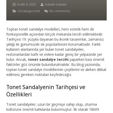
Aralık 9, 2025
makale makale
Bar Sandalyesi
Uncategorized
No comments
Restaurant Sandalyesi
Toptan tonet sandalye modelleri, hem estetik hem de
Plastik Sandalye
fonksiyonellik açısından birçok mekanda tercih edilmektedir.
Tarihçesi 19. yüzyıla dayanan bu ikonik tasarımlar, zamansız
Dış Mekan Sandalyeler
şıklığı ile günümüzde de popülaritesini korumaktadır. Farklı
kullanım alanlarında yer bulan tonet sandalyeler,
Masalar
restoranlardan kafe ve evlere kadar geniş bir yelpazede yer
bulur. Ancak,
tonet sandalye tercihi
yaparken bazı önemli
faktörler göz önünde bulundurulmalıdır. Bu blog yazısında,
toptan tonet sandalye modellerinin çeşitlerini ve alırken dikkat
edilmesi gereken noktaları keşfedeceğiz.
Tonet Sandalyenin Tarihçesi ve
Özellikleri
Tonet sandalyeler, uzun bir geçmişe sahip olup, oturma
kültürüne önemli katkılarda bulunmuştur. İlk olarak 1860’lı