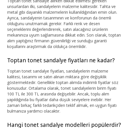
Toptan tonet sandalye alırken dikkat edilmesi gereken
unsurlardan ilki, sandalyelerin malzeme kalitesidir. Tahta ve
metal gibi dayanıklı malzemelerin kullanıldığından emin olun.
Ayrıca, sandalyenin tasarımının ve konforunun da önemli
olduğunu unutmamak gerekir. Farklı renk ve desen
seçeneklerini değerlendirerek, satın alacağınız ürünlerin
mekanınıza uyum sağlamasına dikkat edin. Son olarak, toptan
alım yaptığınız firmanın güvenilirliği ve sunduğu garanti
koşullarını araştırmak da oldukça önemlidir.
Toptan tonet sandalye fiyatları ne kadar?
Toptan tonet sandalye fiyatları, sandalyelerin malzeme
kalitesi, tasarımı ve satın alınan miktara göre değişiklik
göstermektedir. Genellikle toptan alımda indirimli fiyatlar söz
konusudur. Ortalama olarak, tonet sandalyelerin birim fiyatı
100 TL ile 300 TL arasında değişebilir. Ancak, toplu alım
yapıldığında bu fiyatlar daha düşük seviyelere inebilir. Her
zaman birkaç farklı tedarikçiden teklif almak, en uygun fiyatı
bulmanıza yardımcı olacaktır.
Hangi tonet sandalye modelleri popülerdir?