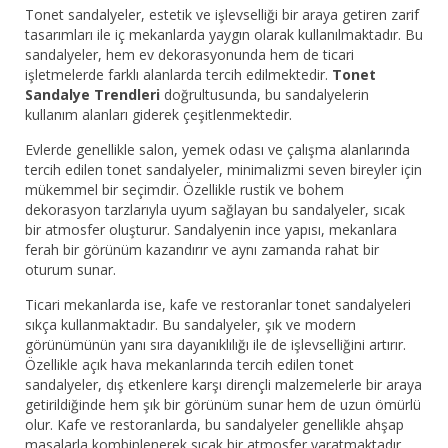
Tonet sandalyeler, estetik ve işlevselliği bir araya getiren zarif
tasarımları ile iç mekanlarda yaygın olarak kullanılmaktadır. Bu
sandalyeler, hem ev dekorasyonunda hem de ticari
işletmelerde farklı alanlarda tercih edilmektedir.
Tonet
Sandalye Trendleri
doğrultusunda, bu sandalyelerin
kullanım alanları giderek çeşitlenmektedir.
Evlerde genellikle salon, yemek odası ve çalışma alanlarında
tercih edilen tonet sandalyeler, minimalizmi seven bireyler için
mükemmel bir seçimdir. Özellikle rustik ve bohem
dekorasyon tarzlarıyla uyum sağlayan bu sandalyeler, sıcak
bir atmosfer oluşturur. Sandalyenin ince yapısı, mekanlara
ferah bir görünüm kazandırır ve aynı zamanda rahat bir
oturum sunar.
Ticari mekanlarda ise, kafe ve restoranlar tonet sandalyeleri
sıkça kullanmaktadır. Bu sandalyeler, şık ve modern
görünümünün yanı sıra dayanıklılığı ile de işlevselliğini artırır.
Özellikle açık hava mekanlarında tercih edilen tonet
sandalyeler, dış etkenlere karşı dirençli malzemelerle bir araya
getirildiğinde hem şık bir görünüm sunar hem de uzun ömürlü
olur. Kafe ve restoranlarda, bu sandalyeler genellikle ahşap
masalarla kombinlenerek sıcak bir atmosfer yaratmaktadır.