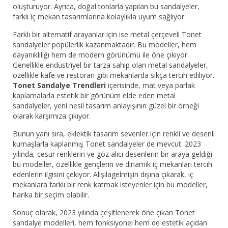
oluşturuyor. Ayrıca, doğal tonlarla yapılan bu sandalyeler,
farklı iç mekan tasarımlarına kolaylıkla uyum sağlıyor.
Farklı bir alternatif arayanlar için ise metal çerçeveli Tonet
sandalyeler popülerlik kazanmaktadır. Bu modeller, hem
dayanıklılığı hem de modern görünümü ile öne çıkıyor.
Genellikle endüstriyel bir tarza sahip olan metal sandalyeler,
özellikle kafe ve restoran gibi mekanlarda sıkça tercih ediliyor.
Tonet Sandalye Trendleri
içerisinde, mat veya parlak
kaplamalarla estetik bir görünüm elde eden metal
sandalyeler, yeni nesil tasarım anlayışının güzel bir örneği
olarak karşımıza çıkıyor.
Bunun yanı sıra, eklektik tasarım sevenler için renkli ve desenli
kumaşlarla kaplanmış Tonet sandalyeler de mevcut. 2023
yılında, cesur renklerin ve göz alıcı desenlerin bir araya geldiği
bu modeller, özellikle gençlerin ve dinamik iç mekanları tercih
edenlerin ilgisini çekiyor. Alışılagelmişin dışına çıkarak, iç
mekanlara farklı bir renk katmak isteyenler için bu modeller,
harika bir seçim olabilir.
Sonuç olarak, 2023 yılında çeşitlenerek öne çıkan Tonet
sandalye modelleri, hem fonksiyonel hem de estetik açıdan