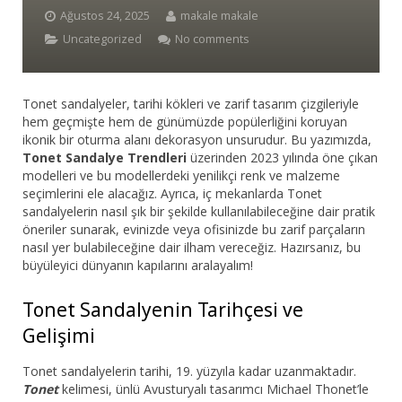
Ağustos 24, 2025
makale makale
Bar Sandalyesi
Uncategorized
No comments
Restaurant Sandalyesi
Tonet sandalyeler, tarihi kökleri ve zarif tasarım çizgileriyle
Plastik Sandalye
hem geçmişte hem de günümüzde popülerliğini koruyan
ikonik bir oturma alanı dekorasyon unsurudur. Bu yazımızda,
Dış Mekan Sandalyeler
Tonet Sandalye Trendleri
üzerinden 2023 yılında öne çıkan
modelleri ve bu modellerdeki yenilikçi renk ve malzeme
Masalar
seçimlerini ele alacağız. Ayrıca, iç mekanlarda Tonet
sandalyelerin nasıl şık bir şekilde kullanılabileceğine dair pratik
öneriler sunarak, evinizde veya ofisinizde bu zarif parçaların
nasıl yer bulabileceğine dair ilham vereceğiz. Hazırsanız, bu
büyüleyici dünyanın kapılarını aralayalım!
Tonet Sandalyenin Tarihçesi ve
Gelişimi
Tonet sandalyelerin tarihi, 19. yüzyıla kadar uzanmaktadır.
Tonet
kelimesi, ünlü Avusturyalı tasarımcı Michael Thonet’le