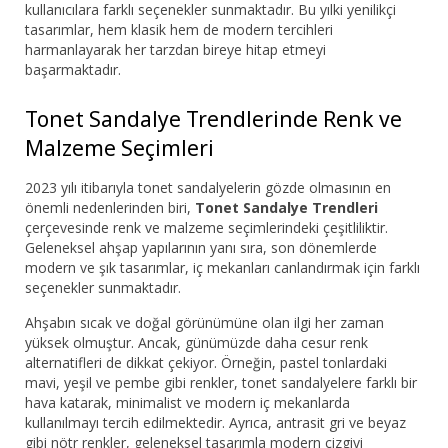
kullanıcılara farklı seçenekler sunmaktadır. Bu yılki yenilikçi
tasarımlar, hem klasik hem de modern tercihleri
harmanlayarak her tarzdan bireye hitap etmeyi
başarmaktadır.
Tonet Sandalye Trendlerinde Renk ve
Malzeme Seçimleri
2023 yılı itibarıyla tonet sandalyelerin gözde olmasının en
önemli nedenlerinden biri,
Tonet Sandalye Trendleri
çerçevesinde renk ve malzeme seçimlerindeki çeşitliliktir.
Geleneksel ahşap yapılarının yanı sıra, son dönemlerde
modern ve şık tasarımlar, iç mekanları canlandırmak için farklı
seçenekler sunmaktadır.
Ahşabın sıcak ve doğal görünümüne olan ilgi her zaman
yüksek olmuştur. Ancak, günümüzde daha cesur renk
alternatifleri de dikkat çekiyor. Örneğin, pastel tonlardaki
mavi, yeşil ve pembe gibi renkler, tonet sandalyelere farklı bir
hava katarak, minimalist ve modern iç mekanlarda
kullanılmayı tercih edilmektedir. Ayrıca, antrasit gri ve beyaz
gibi nötr renkler, geleneksel tasarımla modern çizgiyi