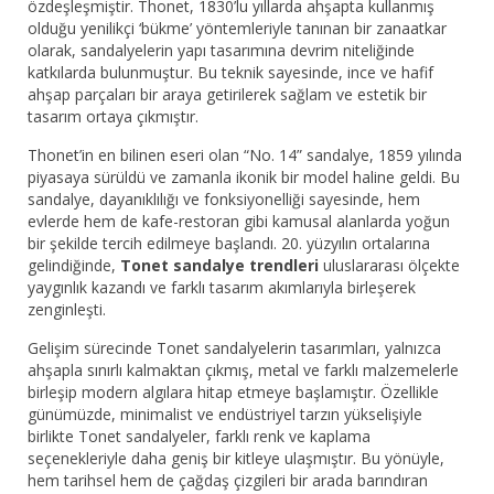
özdeşleşmiştir. Thonet, 1830’lu yıllarda ahşapta kullanmış
olduğu yenilikçi ‘bükme’ yöntemleriyle tanınan bir zanaatkar
olarak, sandalyelerin yapı tasarımına devrim niteliğinde
katkılarda bulunmuştur. Bu teknik sayesinde, ince ve hafif
ahşap parçaları bir araya getirilerek sağlam ve estetik bir
tasarım ortaya çıkmıştır.
Thonet’in en bilinen eseri olan “No. 14” sandalye, 1859 yılında
piyasaya sürüldü ve zamanla ikonik bir model haline geldi. Bu
sandalye, dayanıklılığı ve fonksiyonelliği sayesinde, hem
evlerde hem de kafe-restoran gibi kamusal alanlarda yoğun
bir şekilde tercih edilmeye başlandı. 20. yüzyılın ortalarına
gelindiğinde,
Tonet sandalye trendleri
uluslararası ölçekte
yaygınlık kazandı ve farklı tasarım akımlarıyla birleşerek
zenginleşti.
Gelişim sürecinde Tonet sandalyelerin tasarımları, yalnızca
ahşapla sınırlı kalmaktan çıkmış, metal ve farklı malzemelerle
birleşip modern algılara hitap etmeye başlamıştır. Özellikle
günümüzde, minimalist ve endüstriyel tarzın yükselişiyle
birlikte Tonet sandalyeler, farklı renk ve kaplama
seçenekleriyle daha geniş bir kitleye ulaşmıştır. Bu yönüyle,
hem tarihsel hem de çağdaş çizgileri bir arada barındıran