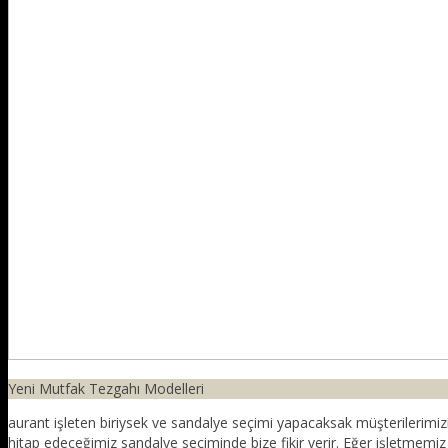
Yeni Mutfak Tezgahı Modelleri
aurant işleten biriysek ve sandalye seçimi yapacaksak müşterilerimiz
hitap edeceğimiz sandalye seçiminde bize fikir verir. Eğer işletmemiz