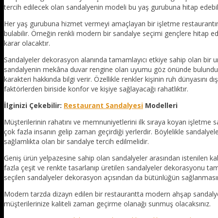
tercih edilecek olan sandalyenin modeli bu yaş gurubuna hitap edebil
Her yaş gurubuna hizmet vermeyi amaçlayan bir işletme restaurantın 
bulabilir. Örneğin renkli modern bir sandalye seçimi gençlere hitap ed
karar olacaktır.
Sandalyeler dekorasyon alanında tamamlayıcı etkiye sahip olan bir un
sandalyenin mekâna duvar rengine olan uyumu göz önünde bulundurul
karakteri hakkında bilgi verir. Özellikle renkler kişinin ruh dünyasın
faktörlerden biriside konfor ve kişiye sağlayacağı rahatlıktır.
İlginizi Çekebilir:
Restaurant Sandalyesi
Modelleri
Müşterilerinin rahatını ve memnuniyetlerini ilk sıraya koyan işletme s
çok fazla insanın gelip zaman geçirdiği yerlerdir. Böylelikle sandaly
sağlamlıkta olan bir sandalye tercih edilmelidir.
Geniş ürün yelpazesine sahip olan sandalyeler arasından istenilen ka
fazla çeşit ve renkte tasarlanıp üretilen sandalyeler dekorasyonu tam
seçilen sandalyeler dekorasyon açısından da bütünlüğün sağlanmasın
Modern tarzda dizayn edilen bir restaurantta modern ahşap sandalyele
müşterilerinize kaliteli zaman geçirme olanağı sunmuş olacaksınız.