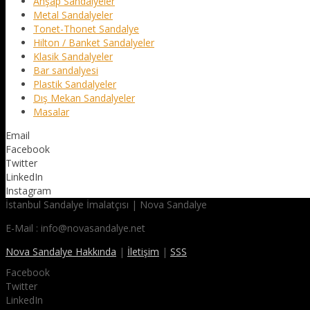
Ahşap Sandalyeler
Metal Sandalyeler
Tonet-Thonet Sandalye
Hilton / Banket Sandalyeler
Klasik Sandalyeler
Bar sandalyesi
Plastik Sandalyeler
Dış Mekan Sandalyeler
Masalar
Email
Facebook
Twitter
LinkedIn
Instagram
İstanbul Sandalye İmalatçısı | Nova Sandalye
E-Mail : info@novasandalye.net
Nova Sandalye Hakkında
|
İletişim
|
SSS
Facebook
Twitter
LinkedIn