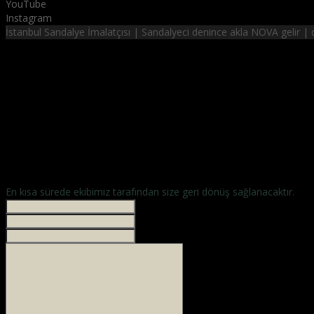
YouTube
Instagram
İstanbul Sandalye İmalatçısı | Sandalyeci denince akla NOVA gelir 
NOVA SANDALYE
hayalinizdeki sandalyeler
En kısa sürede ekibimiz tarafından size geri dönüş sağlanacaktır.
İsminiz *
Your phone
E-mailiniz *