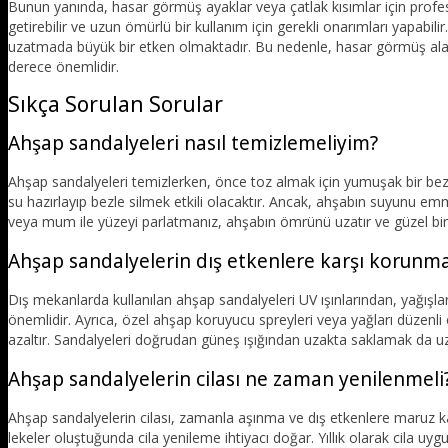
Bunun yanında, hasar görmüş ayaklar veya çatlak kısımlar için profesyon
getirebilir ve uzun ömürlü bir kullanım için gerekli onarımları yapabi
uzatmada büyük bir etken olmaktadır. Bu nedenle, hasar görmüş al
derece önemlidir.
Sıkça Sorulan Sorular
Ahşap sandalyeleri nasıl temizlemeliyim?
Ahşap sandalyeleri temizlerken, önce toz almak için yumuşak bir bez 
su hazırlayıp bezle silmek etkili olacaktır. Ancak, ahşabın suyunu em
veya mum ile yüzeyi parlatmanız, ahşabın ömrünü uzatır ve güzel bi
Ahşap sandalyelerin dış etkenlere karşı korunma
Dış mekanlarda kullanılan ahşap sandalyeleri UV ışınlarından, yağış
önemlidir. Ayrıca, özel ahşap koruyucu spreyleri veya yağları düzenli
azaltır. Sandalyeleri doğrudan güneş ışığından uzakta saklamak da uz
Ahşap sandalyelerin cilası ne zaman yenilenmeli
Ahşap sandalyelerin cilası, zamanla aşınma ve dış etkenlere maruz k
lekeler oluştuğunda cila yenileme ihtiyacı doğar. Yıllık olarak cila 