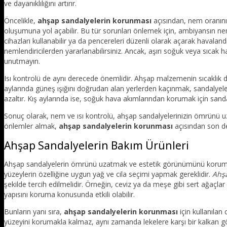
ve dayanıklılığını artırır.
Öncelikle,
ahşap sandalyelerin korunması
açısından, nem oranını
oluşumuna yol açabilir. Bu tür sorunları önlemek için, ambiyansın n
cihazları kullanabilir ya da pencereleri düzenli olarak açarak havalandı
nemlendiricilerden yararlanabilirsiniz. Ancak, aşırı soğuk veya sıcak
unutmayın.
Isı kontrolü de aynı derecede önemlidir. Ahşap malzemenin sıcaklık 
aylarında güneş ışığını doğrudan alan yerlerden kaçınmak, sandalyel
azaltır. Kış aylarında ise, soğuk hava akımlarından korumak için sandal
Sonuç olarak, nem ve ısı kontrolü, ahşap sandalyelerinizin ömrünü u
önlemler almak,
ahşap sandalyelerin korunması
açısından son de
Ahşap Sandalyelerin Bakım Ürünleri
Ahşap sandalyelerin ömrünü uzatmak ve estetik görünümünü korumak 
yüzeylerin özelliğine uygun yağ ve cila seçimi yapmak gereklidir.
Ahşa
şekilde tercih edilmelidir. Örneğin, ceviz ya da meşe gibi sert ağaçl
yapısını koruma konusunda etkili olabilir.
Bunların yanı sıra,
ahşap sandalyelerin korunması
için kullanılan 
yüzeyini korumakla kalmaz, aynı zamanda lekelere karşı bir kalkan gö