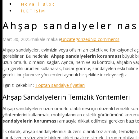
Nova | Blog
İLETİŞİM
Ahşap sandalyeler nas
Mart 30, 2025
makale makale
Uncategorized
No comments
Ahşap sandalyeler, evimizin veya ofisimizin estetik ve fonksiyonel aç
görebilirler. Bu nedenle,
Ahşap sandalyelerin korunması
büyük bir
uzun ömürlü olmasını sağlar. Ayrıca, nem ve ısı kontrolü, ahşabın y
için gerekli ürünleri kullanarak, hasar görmüş sandalyeleri eski ha
gerekli ipuçlarını ve yöntemleri ayrıntılı bir şekilde inceleyeceğiz.
İlginizi çekebilir :
Toptan sandalye fiyatları
Ahşap Sandalyelerin Temizlik Yöntemleri
Ahşap sandalyelerin uzun ömürlü olabilmesi için düzenli temizlik son 
yöntemlerini kullanmak, mobilyalarınızın estetik görünümünü koruma v
sandalyelerin korunması
amacıyla dikkat edilmesi gereken bazı te
İlk olarak, ahşap sandalyelerinizi düzenli olarak toz almak, temizliği
sandalyenin yüzeyinde biriken kirleri nazikçe silmek, tozun mobilya ile 