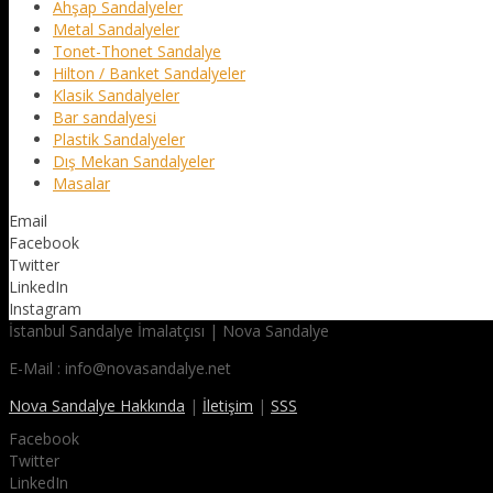
Ahşap Sandalyeler
Metal Sandalyeler
Tonet-Thonet Sandalye
Hilton / Banket Sandalyeler
Klasik Sandalyeler
Bar sandalyesi
Plastik Sandalyeler
Dış Mekan Sandalyeler
Masalar
Email
Facebook
Twitter
LinkedIn
Instagram
İstanbul Sandalye İmalatçısı | Nova Sandalye
E-Mail : info@novasandalye.net
Nova Sandalye Hakkında
|
İletişim
|
SSS
Facebook
Twitter
LinkedIn