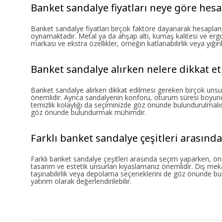
Banket sandalye fiyatları neye göre hesa
Banket sandalye fiyatları birçok faktöre dayanarak hesaplanm
oynamaktadır. Metal ya da ahşap altı, kumaş kalitesi ve ergon
markası ve ekstra özellikler, örneğin katlanabilirlik veya yığınl
Banket sandalye alırken nelere dikkat e
Banket sandalye alırken dikkat edilmesi gereken birçok unsu
önemlidir. Ayrıca sandalyenin konforu, oturum süresi boyunca
temizlik kolaylığı da seçiminizde göz önünde bulundurulmalıd
göz önünde bulundurmak mühimdir.
Farklı banket sandalye çeşitleri arasında
Farklı banket sandalye çeşitleri arasında seçim yaparken, önc
tasarım ve estetik unsurları kıyaslamanız önemlidir. Dış mekan
taşınabilirlik veya depolama seçeneklerini de göz önünde bu
yatırım olarak değerlendirilebilir.