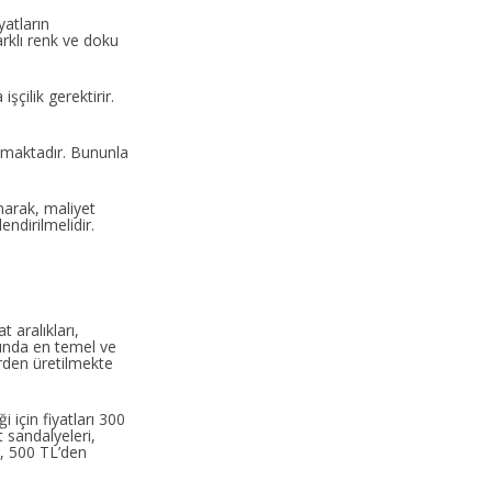
atların
arklı renk ve doku
şçilik gerektirir.
unmaktadır. Bununla
anarak, maliyet
endirilmelidir.
t aralıkları,
arında en temel ve
rden üretilmekte
 için fiyatları 300
 sandalyeleri,
ı, 500 TL’den