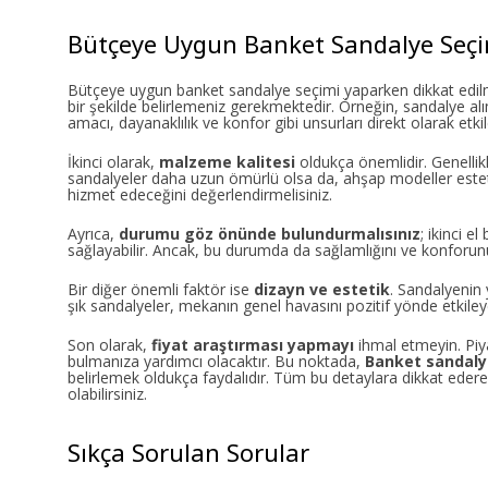
Bütçeye Uygun Banket Sandalye Seçi
Bütçeye uygun banket sandalye seçimi yaparken dikkat edilm
bir şekilde belirlemeniz gerekmektedir. Örneğin, sandalye alı
amacı, dayanaklılık ve konfor gibi unsurları direkt olarak etkil
İkinci olarak,
malzeme kalitesi
oldukça önemlidir. Genellikl
sandalyeler daha uzun ömürlü olsa da, ahşap modeller estet
hizmet edeceğini değerlendirmelisiniz.
Ayrıca,
durumu göz önünde bulundurmalısınız
; ikinci e
sağlayabilir. Ancak, bu durumda da sağlamlığını ve konforun
Bir diğer önemli faktör ise
dizayn ve estetik
. Sandalyenin
şık sandalyeler, mekanın genel havasını pozitif yönde etkileye
Son olarak,
fiyat araştırması yapmayı
ihmal etmeyin. Piy
bulmanıza yardımcı olacaktır. Bu noktada,
Banket sandalye
belirlemek oldukça faydalıdır. Tüm bu detaylara dikkat ede
olabilirsiniz.
Sıkça Sorulan Sorular