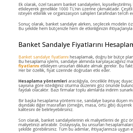
Ek olarak, özel tasarım banket sandalyeleri, kişiselleştirilmiş
etkileyerek genellikle 1000 TL’nin üzerine çıkmaktadır. Çeşit
isteyen etkinlik ve organizasyon sahipleri tarafından tercih e
Sonuç olarak, banket sandalye alırken, seçilecek modelin özel
Bu şekilde hem bütçenizle hem de etkinliğinizin ihtiyaçlarıyla
Banket Sandalye Fiyatlarını Hesapla
Banket sandalye fiyatlarını
hesaplamak, doğru bir bütçe planl
Bu hesaplama işlemi, sandalye alımında karşılaşacağınız maliy
fiyatlarını
etkileyen unsurları dikkate almak gerekir. Bu fakt
Her bir özellik, fiyat üzerinde doğrudan etki eder.
Hesaplama yöntemleri
aracılığıyla, öncelikle ihtiyaç duyaca
sayısına göre istediğiniz oturma düzenini göz önünde bulundurm
faydalı olacaktır. Bazı firmalar toplu alımlarda indirim sunar
Bir başka hesaplama yöntemi ise, sandalye başına düşen mali
dışındaki diğer masrafları (örneğin, masa, örtü gibi) düşerek 
kalitesini de belirleyebilirsiniz.
Son olarak, banket sandalyelerinin ek maliyetlerini de göz ö
maliyetinizi artırabilir. Dolayısıyla, bu unsurları hesaplamala
şekilde görebilirsiniz. Tüm bu adımlar, ihtiyaçlarınıza uygun