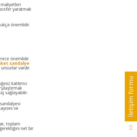
 maliyetleri
atmosfer yaratmak
dukça önemlidir.
erece önemlidir.
ket sandalye
unsurlar vardır.
ığınız katılımcı
rşılaştırmak
j sağlayabilir.
 sandalyesi
ayısını ve
lar, toplam
erektiğini net bir