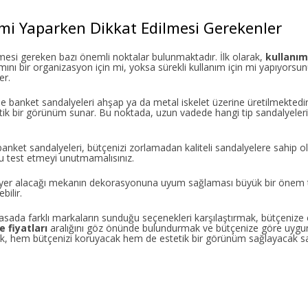
mi Yaparken Dikkat Edilmesi Gerekenler
esi gereken bazı önemli noktalar bulunmaktadır. İlk olarak,
kullanım
mını bir organizasyon için mi, yoksa sürekli kullanım için mi yapıyorsu
er.
e banket sandalyeleri ahşap ya da metal iskelet üzerine üretilmektedir.
ik bir görünüm sunar. Bu noktada, uzun vadede hangi tip sandalyelerin
l banket sandalyeleri, bütçenizi zorlamadan kaliteli sandalyelere sahip o
u test etmeyi unutmamalısınız.
 yer alacağı mekanın dekorasyonuna uyum sağlaması büyük bir önem ta
bilir.
asada farklı markaların sunduğu seçenekleri karşılaştırmak, bütçenize
 fiyatları
aralığını göz önünde bulundurmak ve bütçenize göre uygun 
rek, hem bütçenizi koruyacak hem de estetik bir görünüm sağlayacak s