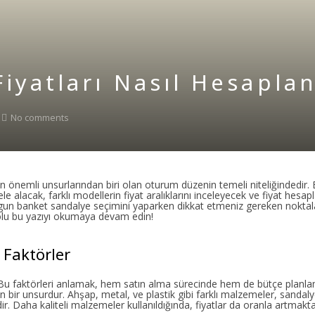
iyatları Nasıl Hesaplan
No comments
 en önemli unsurlarından biri olan oturum düzenin temeli niteliğindedir.
le alacak, farklı modellerin fiyat aralıklarını inceleyecek ve fiyat hes
ygun banket sandalye seçimini yaparken dikkat etmeniz gereken noktal
e dolu bu yazıyı okumaya devam edin!
 Faktörler
. Bu faktörleri anlamak, hem satın alma sürecinde hem de bütçe planl
 bir unsurdur. Ahşap, metal, ve plastik gibi farklı malzemeler, sandaly
. Daha kaliteli malzemeler kullanıldığında, fiyatlar da oranla artmakta