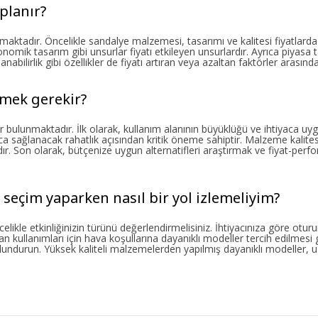
planır?
aktadır. Öncelikle sandalye malzemesi, tasarımı ve kalitesi fiyatlarda
omik tasarım gibi unsurlar fiyatı etkileyen unsurlardır. Ayrıca piyasa 
anabilirlik gibi özellikler de fiyatı artıran veya azaltan faktörler arasında
tmek gerekir?
r bulunmaktadır. İlk olarak, kullanım alanının büyüklüğü ve ihtiyaca u
 sağlanacak rahatlık açısından kritik öneme sahiptir. Malzeme kalitesi,
ır. Son olarak, bütçenize uygun alternatifleri araştırmak ve fiyat-per
 seçim yaparken nasıl bir yol izlemeliyim?
elikle etkinliğinizin türünü değerlendirmelisiniz. İhtiyacınıza göre otu
 kullanımları için hava koşullarına dayanıklı modeller tercih edilmesi ge
lundurun. Yüksek kaliteli malzemelerden yapılmış dayanıklı modeller, 