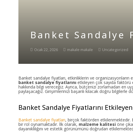
Banket Sandalye F
Ocak 22, 2026
makale makale
Uncategorized
Banket sandalye fiyatları, etkinliklerin ve organizasyonların
banket sandalye fiyatlarını
etkileyen çok sayıda faktörü e
hakkında bilgi vereceğiz. Ayrıca, bütçenizi zorlamadan en u
paylaşacağız. Girişimlerinizi başarılı kılacak doğru bilgilerl
Banket Sandalye Fiyatlarını Etkileyen
Banket sandalye fiyatları
, birçok faktörden etkilenmektedir
bir rol oynamaktadır. İlk olarak,
malzeme kalitesi
öne çıkan
dayanıklılığını ve estetik görünümünü doğrudan etkilemektedir