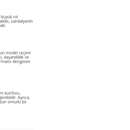
 büyük rol
talebi, sandalyenin
dır.
ygun model seçimi
 dayanıklılık ve
formans dengesini
rum konforu,
reklidir. Ayrıca,
uzun ömürlü bir