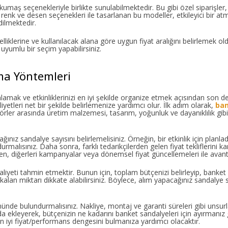
 kumaş seçenekleriyle birlikte sunulabilmektedir. Bu gibi özel siparişler,
li renk ve desen seçenekleri ile tasarlanan bu modeller, etkileyici bir 
dilmektedir.
liklerine ve kullanılacak alana göre uygun fiyat aralığını belirlemek ol
 uyumlu bir seçim yapabilirsiniz.
ma Yöntemleri
amak ve etkinliklerinizi en iyi şekilde organize etmek açısından son d
etleri net bir şekilde belirlemenize yardımcı olur. İlk adım olarak,
ban
örler arasında üretim malzemesi, tasarım, yoğunluk ve dayanıklılık gibi 
ğınız sandalye sayısını belirlemelisiniz. Örneğin, bir etkinlik için planlad
alısınız. Daha sonra, farklı tedarikçilerden gelen fiyat tekliflerini ka
ken, diğerleri kampanyalar veya dönemsel fiyat güncellemeleri ile avanta
yeti tahmin etmektir. Bunun için, toplam bütçenizi belirleyip, banket
kalan miktarı dikkate alabilirsiniz. Böylece, alım yapacağınız sandalye s
nünde bulundurmalısınız. Nakliye, montaj ve garanti süreleri gibi unsur
rda ekleyerek, bütçenizin ne kadarını banket sandalyeleri için ayırmanız g
 en iyi fiyat/performans dengesini bulmanıza yardımcı olacaktır.