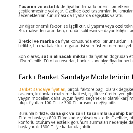
Tasarım ve estetik
de fiyatlandırmada önemli bir etkendir
çeşitlenmesine yol açar. Özellikle özel tasarımlar, kullanıcıla
seçeneklerinin sunulması da fiyatlarda değişiklik yaratır.
Bir diğer önemli faktör ise
işçilik
tir. El yapımı veya özel tekn
Bu, maliyetleri artırırken, ürünün kalitesini ve dayanıklılığını be
Üretici ve marka
da fiyat konusunda etkili bir unsurdur. T
birlikte, bu markalar kalite garantisi ve müşteri memnuniye
Son olarak,
satın alınacak miktar
da fiyatları doğrudan et
düşürülebilir. Tüm bu unsurlar, banket sandalye fiyatlarının be
Farklı Banket Sandalye Modellerinin F
Banket sandalye fiyatları
, birçok faktöre bağlı olarak değişk
tasarım, kullanılan malzeme kalitesi, işçilik ve üretim yeri g
yaygın modeller, daha uygun fiyatlı seçenekler olarak karşı
olup, fiyatları 100 TL ile 300 TL arasında değişebilir.
Bununla birlikte,
daha şık ve zarif tasarımlara sahip ba
TL’den başlayıp 800 TL’ye kadar yükselmektedir. Özellikle, ot
konforlu oturum ve estetik görünüm sunmaları nedeniyle daha 
başlayarak 1500 TL’ye kadar ulaşabilir.