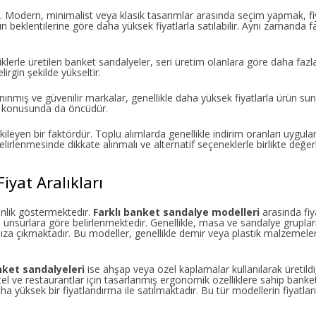
. Modern, minimalist veya klasik tasarımlar arasında seçim yapmak, fiy
rın beklentilerine göre daha yüksek fiyatlarla satılabilir. Aynı zamanda f
iklerle üretilen banket sandalyeler, seri üretim olanlara göre daha fazla i
lirgin şekilde yükseltir.
anınmış ve güvenilir markalar, genellikle daha yüksek fiyatlarla ürün s
ti konusunda da öncüdür.
kileyen bir faktördür. Toplu alımlarda genellikle indirim oranları uygul
lirlenmesinde dikkate alınmalı ve alternatif seçeneklerle birlikte değerl
iyat Aralıkları
enlik göstermektedir.
Farklı banket sandalye modelleri
arasında fiya
ibi unsurlara göre belirlenmektedir. Genellikle, masa ve sandalye grupl
mıza çıkmaktadır. Bu modeller, genellikle demir veya plastik malzemele
nket sandalyeleri
ise ahşap veya özel kaplamalar kullanılarak üretildiği
el ve restaurantlar için tasarlanmış ergonomik özelliklere sahip banket
yüksek bir fiyatlandırma ile satılmaktadır. Bu tür modellerin fiyatlar