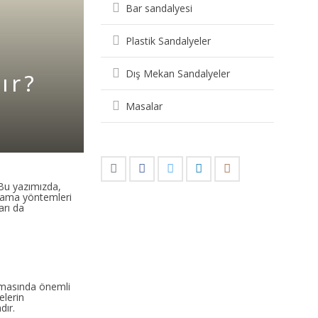
Bar sandalyesi
Plastik Sandalyeler
Dış Mekan Sandalyeler
ır?
Masalar
 Bu yazımızda,
aplama yöntemleri
arı da
amasında önemli
elerin
dır.