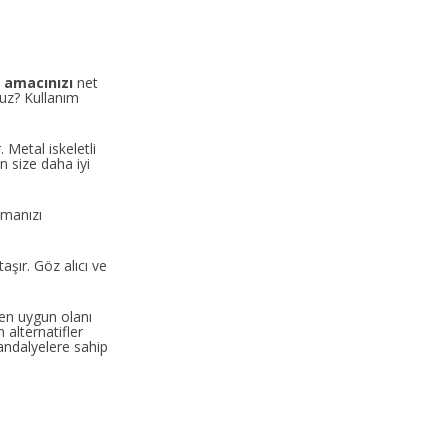
 amacınızı
net
nuz? Kullanım
 Metal iskeletli
 size daha iyi
lmanızı
şır. Göz alıcı ve
 en uygun olanı
alternatifler
andalyelere sahip