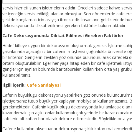
servis hizmeti sunan işletmelerin adıdır. Önceleri sadece kahve servis
ve içeceğin servis edildiği alanlar olmuştur. Son dönemlerde cafelere
şekilde karşılamak için arayışa itmektedir. İnsanların geldiklerinde hu
dekorasyonunda dikkat edilmesi gereken faktörler bulunmaktadır.
Cafe Dekorasyonunda Dikkat Edilmesi Gereken Faktörler
Hedef kitleye uygun bir dekorasyon oluşturmak gerekir. İşletme sahiple
yakınlarında açacağınız bir cafenin müşterisi çoğunlukla üniversite 
bir kriterdir. Gençlerin zevkleri göz önünde bulundurularak cafedeki d
ortam oluşturulabilir. Eğer her yaşa hitap eden bir cafe işletmek isti
gençler için ayrılan bölümde bar tabureleri kullanırken orta yaş grub
kullanabilirsiniz.
İlgili içerik:
Cafe Sandalyesi
Cafenin büyüklüğü dekorasyonu yapılırken göz önünde bulundurulması 
işletiyorsanız tutup büyük yer kaplayan mobilyalar kullanamazsınız
gerekmektedir. Cafenin küçük oluşu dekorasyonda kullanılacak olan re
kazandırmak için açık tonlar kullanmak çok yerinde bir karar olacaktır.
cafelerin alt katları bar olarak dekore edilmektedir. Böylelikle orta 
Cafede kullanılan aksesuarlar dekorasyona şıklık katan malzemelerd