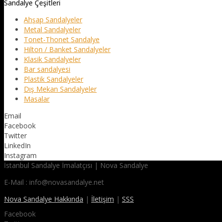
Sandalye Çeşitleri
Ahşap Sandalyeler
Metal Sandalyeler
Tonet-Thonet Sandalye
Hilton / Banket Sandalyeler
Klasik Sandalyeler
Bar sandalyesi
Plastik Sandalyeler
Dış Mekan Sandalyeler
Masalar
Email
Facebook
Twitter
LinkedIn
Instagram
İstanbul Sandalye İmalatçısı | Nova Sandalye
E-Mail : info@novasandalye.net
Nova Sandalye Hakkında
|
İletişim
|
SSS
Facebook