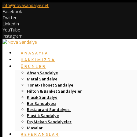
info@novasandalye.net
Facebook
Twitter
LinkedIn
YouTube
Instagram
ANASAYFA
HAKKIMIZDA
ÜRÜNLER
Ahşap Sandalye
Metal Sandalye
Tonet-Thonet Sandalye
Hilton & Banket Sandalyeler
Klasik Sandalye
Bar Sandalyesi
Restaurant Sandalyesi
Plastik Sandalye
Dış Mekan Sandalyeler
Masalar
REFERANSLAR