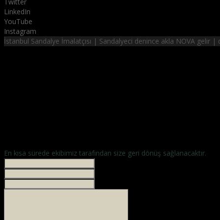
Twitter
LinkedIn
YouTube
Instagram
İstanbul Sandalye İmalatçısı | Sandalyeci denince akla NOVA gelir 
NOVA SANDALYE
hayalinizdeki sandalyeler
En kısa sürede ekibimiz tarafından size geri dönüş sağlanacaktır.
İsminiz *
Your phone
E-mailiniz *