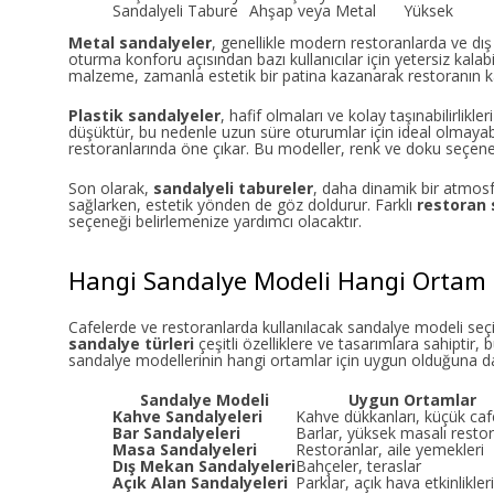
Sandalyeli Tabure
Ahşap veya Metal
Yüksek
Metal sandalyeler
, genellikle modern restoranlarda ve dı
oturma konforu açısından bazı kullanıcılar için yetersiz kala
malzeme, zamanla estetik bir patina kazanarak restoranın ka
Plastik sandalyeler
, hafif olmaları ve kolay taşınabilirlik
düşüktür, bu nedenle uzun süre oturumlar için ideal olmayabi
restoranlarında öne çıkar. Bu modeller, renk ve doku seçenekler
Son olarak,
sandalyeli tabureler
, daha dinamik bir atmosfe
sağlarken, estetik yönden de göz doldurur. Farklı
restoran 
seçeneği belirlemenize yardımcı olacaktır.
Hangi Sandalye Modeli Hangi Ortam 
Cafelerde ve restoranlarda kullanılacak sandalye modeli seçi
sandalye türleri
çeşitli özelliklere ve tasarımlara sahiptir
sandalye modellerinin hangi ortamlar için uygun olduğuna dai
Sandalye Modeli
Uygun Ortamlar
Kahve Sandalyeleri
Kahve dükkanları, küçük caf
Bar Sandalyeleri
Barlar, yüksek masalı restor
Masa Sandalyeleri
Restoranlar, aile yemekleri
Dış Mekan Sandalyeleri
Bahçeler, teraslar
Açık Alan Sandalyeleri
Parklar, açık hava etkinlikleri