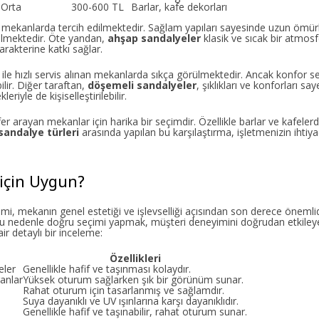
Orta
300-600 TL
Barlar, kafe dekorları
ş mekanlarda tercih edilmektedir. Sağlam yapıları sayesinde uzun ömürl
bilmektedir. Öte yandan,
ahşap sandalyeler
klasik ve sıcak bir atmosf
rakterine katkı sağlar.
leri ile hızlı servis alınan mekanlarda sıkça görülmektedir. Ancak konfor 
lir. Diğer taraftan,
döşemeli sandalyeler
, şıklıkları ve konforları sa
iyle de kişiselleştirilebilir.
r arayan mekanlar için harika bir seçimdir. Özellikle barlar ve kafeler
sandalye türleri
arasında yapılan bu karşılaştırma, işletmenizin ihtiy
için Uygun?
mi, mekanın genel estetiği ve işlevselliği açısından son derece önemlid
, bu nedenle doğru seçimi yapmak, müşteri deneyimini doğrudan etkileyebil
r detaylı bir inceleme:
Özellikleri
eler
Genellikle hafif ve taşınması kolaydır.
anlar
Yüksek oturum sağlarken şık bir görünüm sunar.
Rahat oturum için tasarlanmış ve sağlamdır.
Suya dayanıklı ve UV ışınlarına karşı dayanıklıdır.
Genellikle hafif ve taşınabilir, rahat oturum sunar.