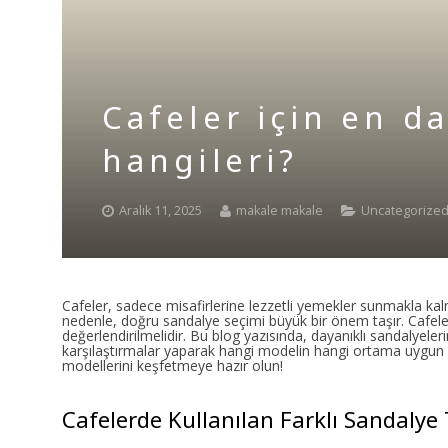
Cafeler için en d
hangileri?
Aralık 11, 2025
makale makale
Uncategorize
Cafeler, sadece misafirlerine lezzetli yemekler sunmakla k
nedenle, doğru sandalye seçimi büyük bir önem taşır. Cafelerd
değerlendirilmelidir. Bu blog yazısında, dayanıklı sandalyele
karşılaştırmalar yaparak hangi modelin hangi ortama uygun 
modellerini keşfetmeye hazır olun!
Cafelerde Kullanılan Farklı Sandalye 