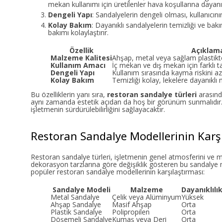
mekan kullanımı için üretilenler hava koşullarına dayan
Dengeli Yapı
: Sandalyelerin dengeli olması, kullanıcının
Kolay Bakım
: Dayanıklı sandalyelerin temizliği ve ba
bakımı kolaylaştırır.
Özellik
Açıklam
Malzeme Kalitesi
Ahşap, metal veya sağlam plastikte
Kullanım Amacı
İç mekan ve dış mekan için farklı
Dengeli Yapı
Kullanım sırasında kayma riskini aza
Kolay Bakım
Temizliği kolay, lekelere dayanıklı
Bu özelliklerin yanı sıra,
restoran sandalye türleri
arasınd
aynı zamanda estetik açıdan da hoş bir görünüm sunmalıdı
işletmenin sürdürülebilirliğini sağlayacaktır.
Restoran Sandalye Modellerinin Karşı
Restoran sandalye türleri, işletmenin genel atmosferini ve m
dekorasyon tarzlarına göre değişiklik gösteren bu sandalye m
popüler restoran sandalye modellerinin karşılaştırması:
Sandalye Modeli
Malzeme
Dayanıklılı
Metal Sandalye
Çelik veya Alüminyum
Yüksek
Ahşap Sandalye
Masif Ahşap
Orta
Plastik Sandalye
Polipropilen
Orta
Döşemeli Sandalye
Kumaş veya Deri
Orta