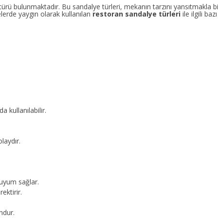
rü bulunmaktadır. Bu sandalye türleri, mekanın tarzını yansıtmakla bir
lerde yaygın olarak kullanılan
restoran sandalye türleri
ile ilgili baz
 kullanılabilir.
laydır.
 uyum sağlar.
ektirir.
ndur.