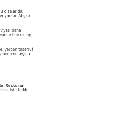
ü olsalar da,
er yaratır. Ahşap
seviyesi daha
yesinde fine dining
de, yerden tasarruf
açlarına en uygun
ir.
Restoran
ir. İşte farklı