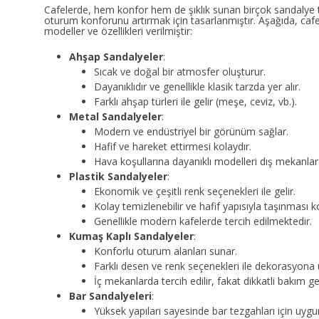
Cafelerde, hem konfor hem de şıklık sunan birçok sandalye tü
oturum konforunu artırmak için tasarlanmıştır. Aşağıda, cafe
modeller ve özellikleri verilmiştir:
Ahşap Sandalyeler
:
Sıcak ve doğal bir atmosfer oluşturur.
Dayanıklıdır ve genellikle klasik tarzda yer alır.
Farklı ahşap türleri ile gelir (meşe, ceviz, vb.).
Metal Sandalyeler
:
Modern ve endüstriyel bir görünüm sağlar.
Hafif ve hareket ettirmesi kolaydır.
Hava koşullarına dayanıklı modelleri dış mekanlarda
Plastik Sandalyeler
:
Ekonomik ve çeşitli renk seçenekleri ile gelir.
Kolay temizlenebilir ve hafif yapısıyla taşınması ko
Genellikle modern kafelerde tercih edilmektedir.
Kumaş Kaplı Sandalyeler
:
Konforlu oturum alanları sunar.
Farklı desen ve renk seçenekleri ile dekorasyona
İç mekanlarda tercih edilir, fakat dikkatli bakım ger
Bar Sandalyeleri
:
Yüksek yapıları sayesinde bar tezgahları için uygu