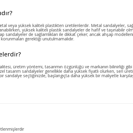
ıdır?
al veya yüksek kaliteli plastikten üretilenlerdir. Metal sandalyeler, sa
abilirken, yüksek kaliteli plastik sandalyeler de hafif ve taşınabilir o
ap sandalyeler de sağlamlıkları ile dikkat çeker; ancak ahşap modelle
le korunmaları gerektiği unutulmamalıdır.
elerdir?
alitesi, üretim yöntemi, tasarımın özgünlüğü ve markanın bilinirliği gibi
en özel tasarım sandalyeler genellikle daha yüksek fiyatlı olurken, seri ür
 bir sandalye seçtiğinizde, başlangıçta daha yüksek bir maliyetle karşıl
etlenmişlerdir