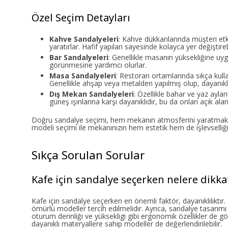
Özel Seçim Detayları
Kahve Sandalyeleri
: Kahve dükkanlarında müşteri etkil
yaratırlar. Hafif yapıları sayesinde kolayca yer değiştirebi
Bar Sandalyeleri
: Genellikle masanın yüksekliğine uy
görünmesine yardımcı olurlar.
Masa Sandalyeleri
: Restoran ortamlarında sıkça kull
Genellikle ahşap veya metalden yapılmış olup, dayanıkl
Dış Mekan Sandalyeleri
: Özellikle bahar ve yaz aylar
güneş ışınlarına karşı dayanıklıdır, bu da onları açık ala
Doğru sandalye seçimi, hem mekanın atmosferini yaratmakta
modeli seçimi ile mekanınızın hem estetik hem de işlevselliğini
Sıkça Sorulan Sorular
Kafe için sandalye seçerken nelere dikka
Kafe için sandalye seçerken en önemli faktör, dayanıklılık
ömürlü modeller tercih edilmelidir. Ayrıca, sandalye tasarımı
oturum derinliği ve yüksekligi gibi ergonomik özellikler de g
dayanıklı materyallere sahip modeller de değerlendirilebilir.