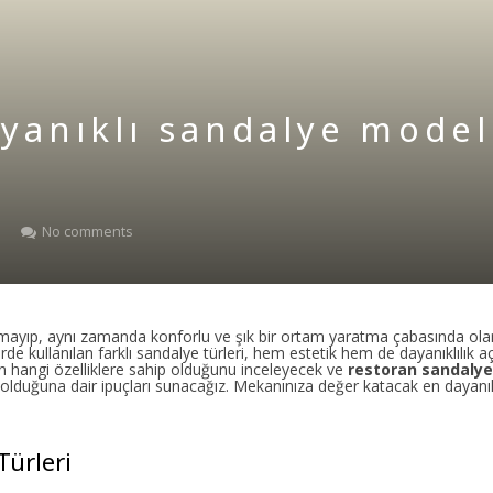
ayanıklı sandalye model
d
No comments
almayıp, aynı zamanda konforlu ve şık bir ortam yaratma çabasında ola
e kullanılan farklı sandalye türleri, hem estetik hem de dayanıklılık a
rin hangi özelliklere sahip olduğunu inceleyecek ve
restoran sandalye 
olduğuna dair ipuçları sunacağız. Mekanınıza değer katacak en dayanık
Türleri