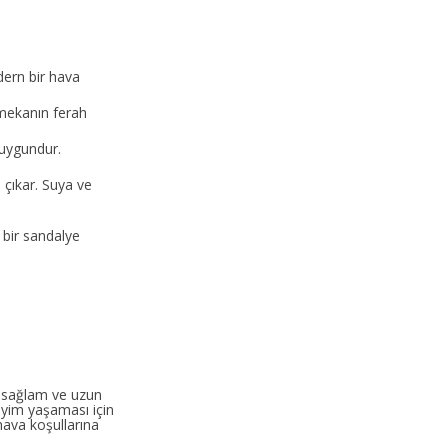
odern bir hava
 mekanın ferah
 uygundur.
a çıkar. Suya ve
bir sandalye
, sağlam ve uzun
neyim yaşaması için
hava koşullarına