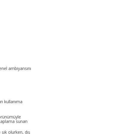
genel ambiyansını
un kullanıma
görünümüyle
C kaplama sunan
 şık olurken, dış