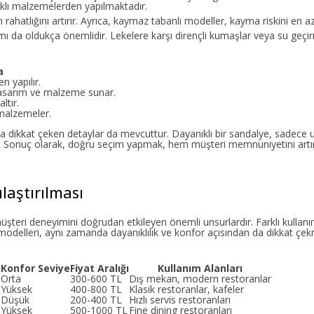
ıklı malzemelerden yapılmaktadır.
 rahatlığını artırır. Ayrıca, kaymaz tabanlı modeller, kayma riskini en aza
kımı da oldukça önemlidir. Lekelere karşı dirençli kumaşlar veya su geç
a
n yapılır.
 tasarım ve malzeme sunar.
ltır.
 malzemeler.
a dikkat çeken detaylar da mevcuttur. Dayanıklı bir sandalye, sadece 
r. Sonuç olarak, doğru seçim yapmak, hem müşteri memnuniyetini art
laştırılması
üşteri deneyimini doğrudan etkileyen önemli unsurlardır. Farklı kullan
odelleri, aynı zamanda dayanıklılık ve konfor açısından da dikkat çekm
k
Konfor Seviye
Fiyat Aralığı
Kullanım Alanları
Orta
300-600 TL
Dış mekan, modern restoranlar
Yüksek
400-800 TL
Klasik restoranlar, kafeler
Düşük
200-400 TL
Hızlı servis restoranları
Yüksek
500-1000 TL
Fine dining restoranları