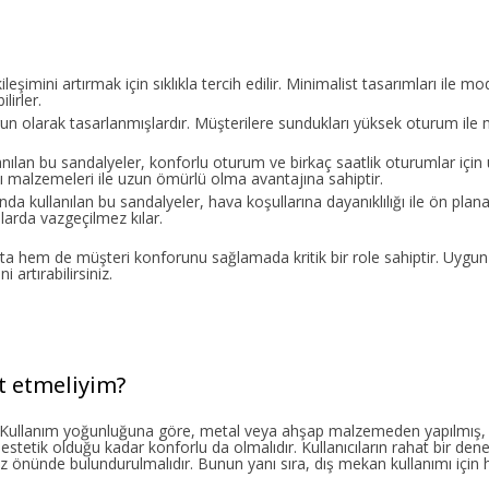
eşimini artırmak için sıklıkla tercih edilir. Minimalist tasarımları ile m
lirler.
gun olarak tasarlanmışlardır. Müşterilere sundukları yüksek oturum ile
anılan bu sandalyeler, konforlu oturum ve birkaç saatlik oturumlar için
ı malzemeleri ile uzun ömürlü olma avantajına sahiptir.
ında kullanılan bu sandalyeler, hava koşullarına dayanıklılığı ile ön plan
nlarda vazgeçilmez kılar.
 hem de müşteri konforunu sağlamada kritik bir role sahiptir. Uygun 
 artırabilirsiniz.
t etmeliyim?
tır. Kullanım yoğunluğuna göre, metal veya ahşap malzemeden yapılmış
 estetik olduğu kadar konforlu da olmalıdır. Kullanıcıların rahat bir de
öz önünde bulundurulmalıdır. Bunun yanı sıra, dış mekan kullanımı için 