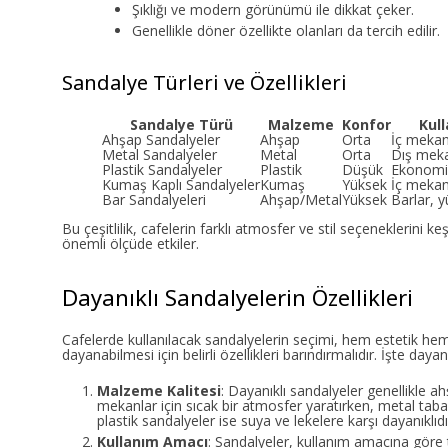
Şıklığı ve modern görünümü ile dikkat çeker.
Genellikle döner özellikte olanları da tercih edilir.
Sandalye Türleri ve Özellikleri
Sandalye Türü
Malzeme
Konfor
Kull
Ahşap Sandalyeler
Ahşap
Orta
İç mekan,
Metal Sandalyeler
Metal
Orta
Dış meka
Plastik Sandalyeler
Plastik
Düşük
Ekonomik
Kumaş Kaplı Sandalyeler
Kumaş
Yüksek
İç mekan
Bar Sandalyeleri
Ahşap/Metal
Yüksek
Barlar, 
Bu çeşitlilik, cafelerin farklı atmosfer ve stil seçeneklerin
önemli ölçüde etkiler.
Dayanıklı Sandalyelerin Özellikleri
Cafelerde kullanılacak sandalyelerin seçimi, hem estetik hem
dayanabilmesi için belirli özellikleri barındırmalıdır. İşte dayan
Malzeme Kalitesi
: Dayanıklı sandalyeler genellikle 
mekanlar için sıcak bir atmosfer yaratırken, metal ta
plastik sandalyeler ise suya ve lekelere karşı dayanıklıdı
Kullanım Amacı
: Sandalyeler, kullanım amacına göre t