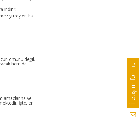
 indirir.
irmez yüzeyler, bu
uzun ömürlü değil,
ıracak hem de
ım amaçlarına ve
ektedir. İşte, en