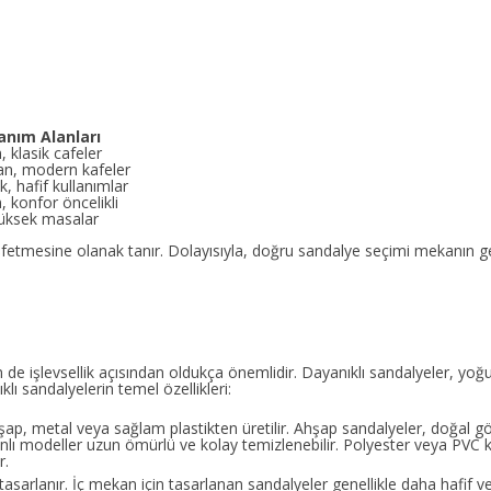
anım Alanları
 klasik cafeler
n, modern kafeler
, hafif kullanımlar
, konfor öncelikli
yüksek masalar
i keşfetmesine olanak tanır. Dolayısıyla, doğru sandalye seçimi mekanın 
 de işlevsellik açısından oldukça önemlidir. Dayanıklı sandalyeler, yoğ
ıklı sandalyelerin temel özellikleri:
ahşap, metal veya sağlam plastikten üretilir. Ahşap sandalyeler, doğal 
banlı modeller uzun ömürlü ve kolay temizlenebilir. Polyester veya PV
r.
asarlanır. İç mekan için tasarlanan sandalyeler genellikle daha hafif ve