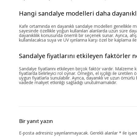
Hangi sandalye modelleri daha dayanıkl
Kafe ortamında en dayanıklı sandalye modelleri genellikle met
sayesinde özellikle yoğun kullanılan alanlarda uzun süre dayan
dayanıklılık konusunda önemli bir seçenek sunar. Ayrıca, ahş
kullanılacaksa suya ve UV ışınlarına karşı özel bir kaplama i
Sandalye fiyatlarını etkileyen faktörler n
Sandalye fiyatlarını etkileyen birçok faktör vardır. Malzeme k
fiyatlarda belirleyici rol oynar. Örneğin, el işçiliği ile üretil
uygun fiyatlarla sunulabilir. Ayrıca, dayanıklı ve uzun ömürlü
vadede maliyet etkinliği sağladığı unutulmamalıdır.
Bir yanıt yazın
E-posta adresiniz yayınlanmayacak.
Gerekli alanlar
*
ile işar