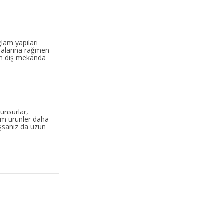
ğlam yapıları
lmalarına rağmen
rin dış mekanda
 unsurlar,
etim ürünler daha
aşsanız da uzun