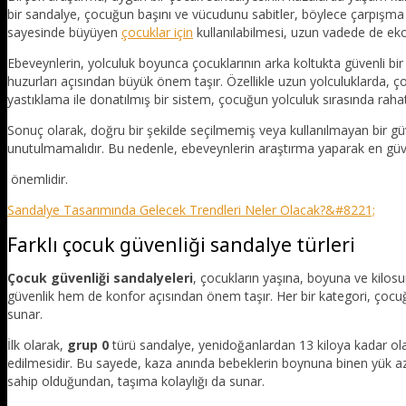
bir sandalye, çocuğun başını ve vücudunu sabitler, böylece çarpışma anı
sayesinde büyüyen
çocuklar için
kullanılabilmesi, uzun vadede de ek
Ebeveynlerin, yolculuk boyunca çocuklarının arka koltukta güvenli bi
huzurları açısından büyük önem taşır. Özellikle uzun yolculuklarda
yastıklama ile donatılmış bir sistem, çocuğun yolculuk sırasında raha
Sonuç olarak, doğru bir şekilde seçilmemiş veya kullanılmayan bir gü
unutulmamalıdır. Bu nedenle, ebeveynlerin araştırma yaparak en güv
önemlidir.
Sandalye Tasarımında Gelecek Trendleri Neler Olacak?&#8221;
Farklı çocuk güvenliği sandalye türleri
Çocuk güvenliği sandalyeleri
, çocukların yaşına, boyuna ve kilosu
güvenlik hem de konfor açısından önem taşır. Her bir kategori, çocuğu
sunar.
İlk olarak,
grup 0
türü sandalye, yenidoğanlardan 13 kiloya kadar olan
edilmesidir. Bu sayede, kaza anında bebeklerin boynuna binen yük azalt
sahip olduğundan, taşıma kolaylığı da sunar.