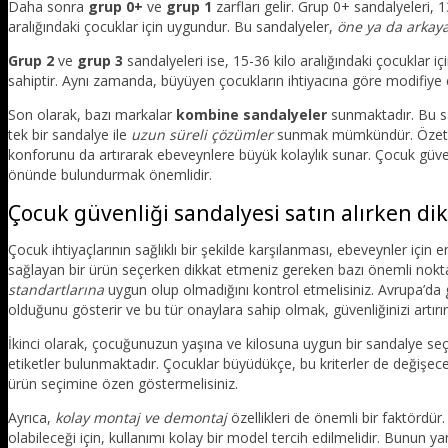
Daha sonra
grup 0+
ve
grup 1
zarfları gelir. Grup 0+ sandalyeleri, 1
aralığındaki çocuklar için uygundur. Bu sandalyeler,
öne ya da arkay
Grup 2
ve
grup 3
sandalyeleri ise, 15-36 kilo aralığındaki çocuklar iç
sahiptir. Aynı zamanda, büyüyen çocukların ihtiyacına göre modifiye ed
Son olarak, bazı markalar
kombine sandalyeler
sunmaktadır. Bu s
tek bir sandalye ile
uzun süreli çözümler
sunmak mümkündür. Özetle, 
konforunu da artırarak ebeveynlere büyük kolaylık sunar. Çocuk güv
önünde bulundurmak önemlidir.
Çocuk güvenliği sandalyesi satın alırken di
Çocuk ihtiyaçlarının sağlıklı bir şekilde karşılanması, ebeveynler için 
sağlayan bir ürün seçerken dikkat etmeniz gereken bazı önemli nokta
standartlarına
uygun olup olmadığını kontrol etmelisiniz. Avrupa’da 
olduğunu gösterir ve bu tür onaylara sahip olmak, güvenliğinizi artırır
İkinci olarak, çocuğunuzun yaşına ve kilosuna uygun bir sandalye seçm
etiketler bulunmaktadır. Çocuklar büyüdükçe, bu kriterler de değişece
ürün seçimine özen göstermelisiniz.
Ayrıca,
kolay montaj ve demontaj
özellikleri de önemli bir faktördür
olabileceği için, kullanımı kolay bir model tercih edilmelidir. Bunun 