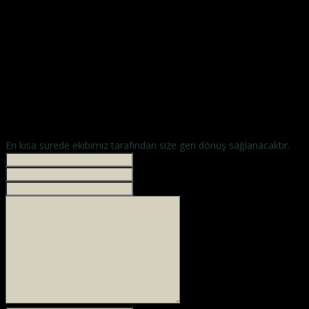
NOVA SANDALYE
hayalinizdeki sandalyeler
En kısa sürede ekibimiz tarafından size geri dönüş sağlanacaktır.
İsminiz *
Your phone
E-mailiniz *
Mesajınız *