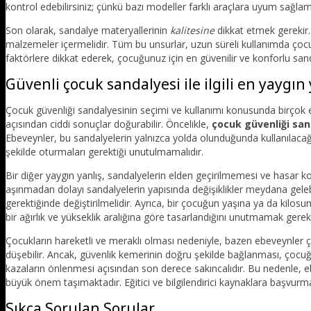
kontrol edebilirsiniz; çünkü bazı modeller farklı araçlara uyum sağlam
Son olarak, sandalye materyallerinin
kalitesine
dikkat etmek gerekir. 
malzemeler içermelidir. Tüm bu unsurlar, uzun süreli kullanımda ço
faktörlere dikkat ederek, çocuğunuz için en güvenilir ve konforlu sanda
Güvenli çocuk sandalyesi ile ilgili en yaygın 
Çocuk güvenliği sandalyesinin seçimi ve kullanımı konusunda birçok ebe
açısından ciddi sonuçlar doğurabilir. Öncelikle,
çocuk güvenliği san
Ebeveynler, bu sandalyelerin yalnızca yolda olunduğunda kullanılacağı
şekilde oturmaları gerektiği unutulmamalıdır.
Bir diğer yaygın yanlış, sandalyelerin elden geçirilmemesi ve hasar
aşınmadan dolayı sandalyelerin yapısında değişiklikler meydana gelebi
gerektiğinde değiştirilmelidir. Ayrıca, bir çocuğun yaşına ya da kilos
bir ağırlık ve yükseklik aralığına göre tasarlandığını unutmamak gereki
Çocukların hareketli ve meraklı olması nedeniyle, bazen ebeveynler ç
düşebilir. Ancak, güvenlik kemerinin doğru şekilde bağlanması, çocuğun
kazaların önlenmesi açısından son derece sakıncalıdır. Bu nedenle, 
büyük önem taşımaktadır. Eğitici ve bilgilendirici kaynaklara başvurma
Sıkça Sorulan Sorular