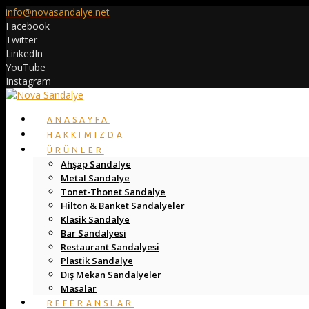
info@novasandalye.net
Facebook
Twitter
LinkedIn
YouTube
Instagram
ANASAYFA
HAKKIMIZDA
ÜRÜNLER
Ahşap Sandalye
Metal Sandalye
Tonet-Thonet Sandalye
Hilton & Banket Sandalyeler
Klasik Sandalye
Bar Sandalyesi
Restaurant Sandalyesi
Plastik Sandalye
Dış Mekan Sandalyeler
Masalar
REFERANSLAR