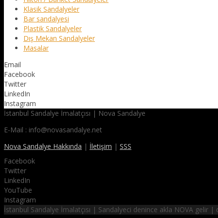
Klasik Sandalyeler
Bar sandalyesi
Plastik Sandalyeler
Dış Mekan Sandalyeler
Masalar
Email
Facebook
Twitter
LinkedIn
Instagram
İstanbul Sandalye İmalatçısı | Nova Sandalye
E-Mail : info@novasandalye.net
Nova Sandalye Hakkında
|
İletişim
|
SSS
Facebook
Twitter
LinkedIn
YouTube
Instagram
İstanbul Sandalye İmalatçısı | Sandalyeci denince akla NOVA gelir 