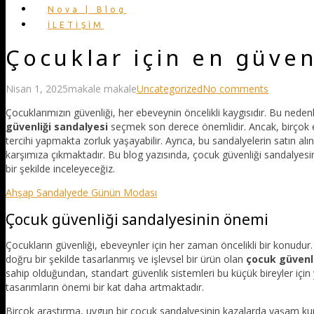
Nova | Blog
İLETİŞİM
Çocuklar için en güven
Nisan 1, 2025
makale makale
Uncategorized
No comments
Çocuklarımızın güvenliği, her ebeveynin öncelikli kaygısıdır. Bu nedenl
güvenliği sandalyesi
seçmek son derece önemlidir. Ancak, birçok ebe
tercihi yapmakta zorluk yaşayabilir. Ayrıca, bu sandalyelerin satın a
karşımıza çıkmaktadır. Bu blog yazısında, çocuk güvenliği sandalyes
bir şekilde inceleyeceğiz.
Ahşap Sandalyede Günün Modası
Çocuk güvenliği sandalyesinin önemi
Çocukların güvenliği, ebeveynler için her zaman öncelikli bir konudur.
doğru bir şekilde tasarlanmış ve işlevsel bir ürün olan
çocuk güvenli
sahip olduğundan, standart güvenlik sistemleri bu küçük bireyler içi
tasarımların önemi bir kat daha artmaktadır.
Birçok araştırma, uygun bir çocuk sandalyesinin kazalarda yaşam kur