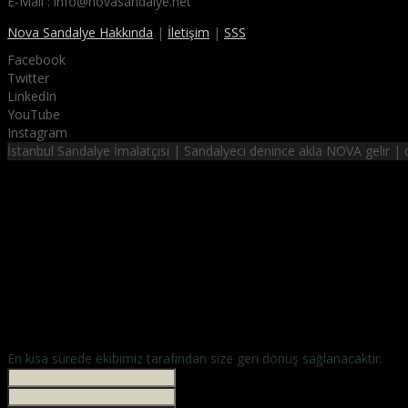
E-Mail : info@novasandalye.net
Nova Sandalye Hakkında
|
İletişim
|
SSS
Facebook
Twitter
LinkedIn
YouTube
Instagram
İstanbul Sandalye İmalatçısı | Sandalyeci denince akla NOVA gelir 
NOVA SANDALYE
hayalinizdeki sandalyeler
En kısa sürede ekibimiz tarafından size geri dönüş sağlanacaktır.
İsminiz *
Your phone