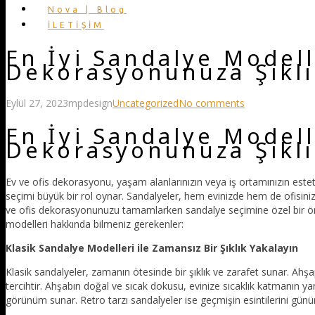
Nova | Blog
İLETİŞİM
En İyi Sandalye Modelle
Dekorasyonunuza Şıklı
Eylül 27, 2023
mpdesign
Uncategorized
No comments
En İyi Sandalye Modelle
Dekorasyonunuza Şıklı
Ev ve ofis dekorasyonu, yaşam alanlarınızın veya iş ortamınızın esteti
seçimi büyük bir rol oynar. Sandalyeler, hem evinizde hem de ofisini
ve ofis dekorasyonunuzu tamamlarken sandalye seçimine özel bir önem 
modelleri hakkında bilmeniz gerekenler:
Klasik Sandalye Modelleri ile Zamansız Bir Şıklık Yakalayın
Klasik sandalyeler, zamanın ötesinde bir şıklık ve zarafet sunar. Ah
tercihtir. Ahşabın doğal ve sıcak dokusu, evinize sıcaklık katmanın yanı 
görünüm sunar. Retro tarzı sandalyeler ise geçmişin esintilerini gün