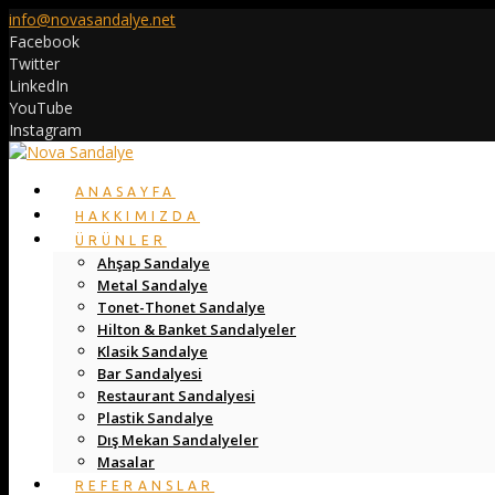
info@novasandalye.net
Facebook
Twitter
LinkedIn
YouTube
Instagram
ANASAYFA
HAKKIMIZDA
ÜRÜNLER
Ahşap Sandalye
Metal Sandalye
Tonet-Thonet Sandalye
Hilton & Banket Sandalyeler
Klasik Sandalye
Bar Sandalyesi
Restaurant Sandalyesi
Plastik Sandalye
Dış Mekan Sandalyeler
Masalar
REFERANSLAR