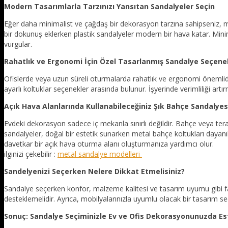
Modern Tasarımlarla Tarzınızı Yansıtan Sandalyeler Seçin
Eğer daha minimalist ve çağdaş bir dekorasyon tarzına sahipseniz, mod
bir dokunuş eklerken plastik sandalyeler modern bir hava katar. Minima
vurgular.
Rahatlık ve Ergonomi İçin Özel Tasarlanmış Sandalye Seçene
Ofislerde veya uzun süreli oturmalarda rahatlık ve ergonomi önemlidi
ayarlı koltuklar seçenekler arasında bulunur. İşyerinde verimliliği ar
Açık Hava Alanlarında Kullanabileceğiniz Şık Bahçe Sandalyes
Evdeki dekorasyon sadece iç mekanla sınırlı değildir. Bahçe veya tera
sandalyeler, doğal bir estetik sunarken metal bahçe koltukları dayanık
davetkar bir açık hava oturma alanı oluşturmanıza yardımcı olur.
ilginizi çekebilir :
metal sandalye modelleri
Sandelyenizi Seçerken Nelere Dikkat Etmelisiniz?
Sandalye seçerken konfor, malzeme kalitesi ve tasarım uyumu gibi fa
desteklemelidir. Ayrıca, mobilyalarınızla uyumlu olacak bir tasarım s
Sonuç: Sandalye Seçiminizle Ev ve Ofis Dekorasyonunuzda Est