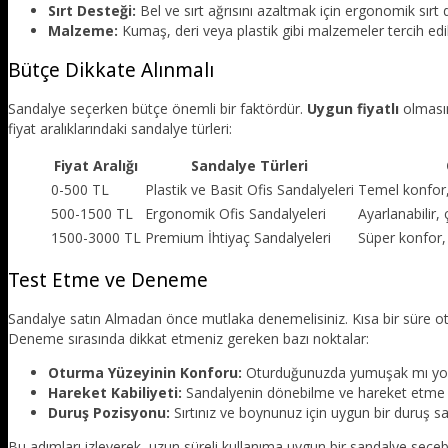
Sırt Desteği:
Bel ve sırt ağrısını azaltmak için ergonomik sırt 
Malzeme:
Kumaş, deri veya plastik gibi malzemeler tercih edile
Bütçe Dikkate Alınmalı
Sandalye seçerken bütçe önemli bir faktördür.
Uygun fiyatlı
olmasın
fiyat aralıklarındaki sandalye türleri:
Fiyat Aralığı
Sandalye Türleri
0-500 TL
Plastik ve Basit Ofis Sandalyeleri
Temel konfor,
500-1500 TL
Ergonomik Ofis Sandalyeleri
Ayarlanabilir,
1500-3000 TL
Premium İhtiyaç Sandalyeleri
Süper konfor,
Test Etme ve Deneme
Sandalye satın Almadan önce mutlaka denemelisiniz. Kısa bir süre o
Deneme sırasında dikkat etmeniz gereken bazı noktalar:
Oturma Yüzeyinin Konforu:
Oturduğunuzda yumuşak mı yoksa 
Hareket Kabiliyeti:
Sandalyenin dönebilme ve hareket etme ka
Duruş Pozisyonu:
Sırtınız ve boynunuz için uygun bir duruş s
Bu adımları izleyerek, uzun süreli kullanıma uygun bir sandalye seçebi