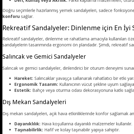
Deri, Kumaş veya Akrilik:
Farklı kaplama malzemeleri, oturum r
Doğru seçimlerle hazırlanmış yemek sandalyeleri, sadece fonksiyonel
konforu
sağlar.
Rekreatif Sandalyeler: Dinlenme için En İyi
Rekreatif sandalyeler, dinlenme ve rahatlama amacıyla kullanılan öze
sandalyelerin tasarımında ergonomi ön plandadır. Şimdi, rekreatif san
Salıncak ve Gemici Sandalyeler
Salıncak ve gemici sandalyeler, dinlendirici bir oturum deneyimi suna
Hareket:
Salıncaklar yavaşça sallanarak rahatlatıcı bir etki yara
Ergonomik Tasarım:
Kullanıcının vücut şekline uyum sağlaya
Estetik:
Bahçe veya oturma odası dekorasyonuna katkı sağla
Dış Mekan Sandalyeleri
Dış mekan sandalyeleri, açık hava etkinliklerinde konfor sağlamak amac
Dayanıklılık:
Hava koşullarına dayanıklı malzemeler kullanılır.
Taşınabilirlik:
Hafif ve kolay taşınabilir yapıya sahiptir.