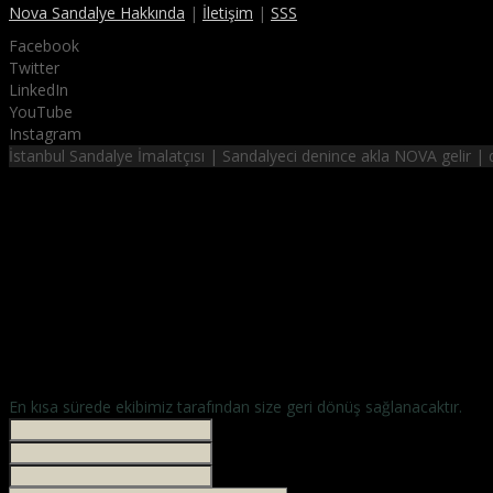
Nova Sandalye Hakkında
|
İletişim
|
SSS
Facebook
Twitter
LinkedIn
YouTube
Instagram
İstanbul Sandalye İmalatçısı | Sandalyeci denince akla NOVA gelir 
NOVA SANDALYE
hayalinizdeki sandalyeler
En kısa sürede ekibimiz tarafından size geri dönüş sağlanacaktır.
İsminiz *
Your phone
E-mailiniz *