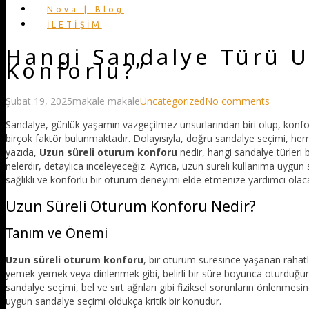
Nova | Blog
İLETİŞİM
Hangi Sandalye Türü U
Konforlu?”
Şubat 19, 2025
makale makale
Uncategorized
No comments
Sandalye, günlük yaşamın vazgeçilmez unsurlarından biri olup, konf
birçok faktör bulunmaktadır. Dolayısıyla, doğru sandalye seçimi, hem 
yazıda,
Uzun süreli oturum konforu
nedir, hangi sandalye türleri bu
nelerdir, detaylıca inceleyeceğiz. Ayrıca, uzun süreli kullanıma uygu
sağlıklı ve konforlu bir oturum deneyimi elde etmenize yardımcı olac
Uzun Süreli Oturum Konforu Nedir?
Tanım ve Önemi
Uzun süreli oturum konforu
, bir oturum süresince yaşanan rahatlık
yemek yemek veya dinlenmek gibi, belirli bir süre boyunca oturduğum
sandalye seçimi, bel ve sırt ağrıları gibi fiziksel sorunların önlenm
uygun sandalye seçimi oldukça kritik bir konudur.