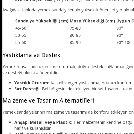
Aşağıdaki tabloda yemek sandalyelerinin yükseklik önerileri yer almak
Sandalye Yüksekliği (cm)
Masa Yüksekliği (cm)
Uygun O
45-50
75-80
90°
50-55
80-85
90°
55-60
85-90
90°-100°
Yastıklama ve Destek
Yemek masasında uzun süre oturmak, doğru destek sağlanmadığında ra
ve desteği oldukça önemlidir:
Yastıklı Oturum:
Kaliteli sünger yastıklama, oturum konforunu
Sırt Desteği:
Bel bölgesini destekleyen bir sırt tasarımı, uzun
Malzeme ve Tasarım Alternatifleri
Yemek sandalyelerinin malzeme ve tasarımı da konforu etkileyen öne
Ahşap, Metal, veya Plastik:
Her malzemenin kendine özgü ava
hafif ve kullanışlıdır.