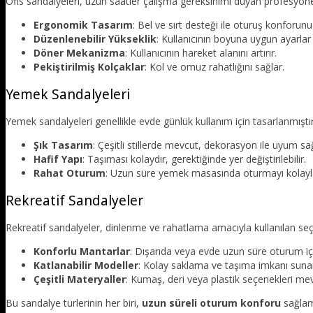
Ofis sandalyeleri, uzun saatler çalışma gereksinimi duyan profesyonelle
Ergonomik Tasarım
: Bel ve sırt desteği ile oturuş konforunu a
Düzenlenebilir Yükseklik
: Kullanıcının boyuna uygun ayarlar
Döner Mekanizma
: Kullanıcının hareket alanını artırır.
Pekiştirilmiş Kolçaklar
: Kol ve omuz rahatlığını sağlar.
Yemek Sandalyeleri
Yemek sandalyeleri genellikle evde günlük kullanım için tasarlanmıştır.
Şık Tasarım
: Çeşitli stillerde mevcut, dekorasyon ile uyum sağ
Hafif Yapı
: Taşıması kolaydır, gerektiğinde yer değiştirilebilir.
Rahat Oturum
: Uzun süre yemek masasında oturmayı kolaylaş
Rekreatif Sandalyeler
Rekreatif sandalyeler, dinlenme ve rahatlama amacıyla kullanılan seçen
Konforlu Mantarlar
: Dışarıda veya evde uzun süre oturum içi
Katlanabilir Modeller
: Kolay saklama ve taşıma imkanı suna
Çeşitli Materyaller
: Kumaş, deri veya plastik seçenekleri mev
Bu sandalye türlerinin her biri,
uzun süreli oturum konforu
sağlama