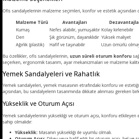
Ofis sandalyelerinin malzeme seçimleri, konfor ve estetik açısından d
Malzeme Türü
Avantajları
Dezavantajla
Kumaş
Nefes alabilir, yumuşaktır
Kolay kirlenebilir
Deri
Şık görünüm, dayanıklıdır
Yüksek maliyet
Ağırlık (plastik)
Hafif ve taşınabilir
Uzun ömürlü olmay
Bu özellikler, ofis sandalyelerinin,
uzun süreli oturum konforu
sağ
seçerken, ergonomik tasarım, ayar mekanizmaları ve malzeme kalites
Yemek Sandalyeleri ve Rahatlık
Yemek sandalyeleri, yemek masasının etrafındaki konforu ve estetiğ
açısından, bu sandalyelerin tasarımında dikkate alınması gereken bir
Yükseklik ve Oturum Açısı
Yemek sandalyelerinin yüksekliği ve oturum açısı, konforu etkileyen e
sahip olmalıdır:
Yükseklik:
Masanın yüksekliği ile uyumlu olmalı.
Oturum Açısı:
Dikey veya hafif eğik bir oturum açısı, bel ve sır