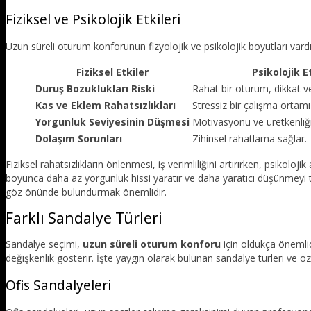
Fiziksel ve Psikolojik Etkileri
Uzun süreli oturum konforunun fizyolojik ve psikolojik boyutları vardı
Fiziksel Etkiler
Psikolojik E
Duruş Bozuklukları Riski
Rahat bir oturum, dikkat v
Kas ve Eklem Rahatsızlıkları
Stressiz bir çalışma ortamı
Yorgunluk Seviyesinin Düşmesi
Motivasyonu ve üretkenliği 
Dolaşım Sorunları
Zihinsel rahatlama sağlar.
Fiziksel rahatsızlıkların önlenmesi, iş verimliliğini artırırken, psikolo
boyunca daha az yorgunluk hissi yaratır ve daha yaratıcı düşünmeyi t
göz önünde bulundurmak önemlidir.
Farklı Sandalye Türleri
Sandalye seçimi,
uzun süreli oturum konforu
için oldukça önemlidi
değişkenlik gösterir. İşte yaygın olarak bulunan sandalye türleri ve özel
Ofis Sandalyeleri