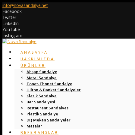
info@novasandalye.net
Facebook
Twitter
LinkedIn
YouTube
Instagram
ANASAYFA
HAKKIMIZDA
ÜRÜNLER
Ahşap Sandalye
Metal Sandalye
Tonet-Thonet Sandalye
Hilton & Banket Sandalyeler
Klasik Sandalye
Bar Sandalyesi
Restaurant Sandalyesi
Plastik Sandalye
Dış Mekan Sandalyeler
Masalar
REFERANSLAR