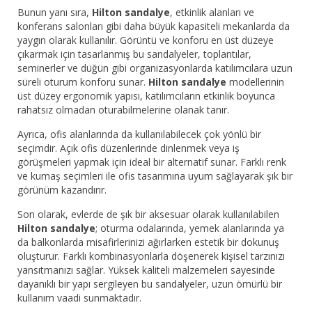
Bunun yanı sıra,
Hilton sandalye
, etkinlik alanları ve
konferans salonları gibi daha büyük kapasiteli mekanlarda da
yaygın olarak kullanılır. Görüntü ve konforu en üst düzeye
çıkarmak için tasarlanmış bu sandalyeler, toplantılar,
seminerler ve düğün gibi organizasyonlarda katılımcılara uzun
süreli oturum konforu sunar.
Hilton sandalye
modellerinin
üst düzey ergonomik yapısı, katılımcıların etkinlik boyunca
rahatsız olmadan oturabilmelerine olanak tanır.
Ayrıca, ofis alanlarında da kullanılabilecek çok yönlü bir
seçimdir. Açık ofis düzenlerinde dinlenmek veya iş
görüşmeleri yapmak için ideal bir alternatif sunar. Farklı renk
ve kumaş seçimleri ile ofis tasarımına uyum sağlayarak şık bir
görünüm kazandırır.
Son olarak, evlerde de şık bir aksesuar olarak kullanılabilen
Hilton sandalye
; oturma odalarında, yemek alanlarında ya
da balkonlarda misafirlerinizi ağırlarken estetik bir dokunuş
oluşturur. Farklı kombinasyonlarla döşenerek kişisel tarzınızı
yansıtmanızı sağlar. Yüksek kaliteli malzemeleri sayesinde
dayanıklı bir yapı sergileyen bu sandalyeler, uzun ömürlü bir
kullanım vaadi sunmaktadır.