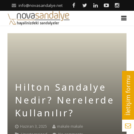
info@novasandalye.net
ANASAYFA
HAKKIMIZDA
ÜRÜNLER
Ahşap Sandalye
REFERANSLAR
Hilton Sandalye
Metal Sandalye
Nova | Blog
Nedir? Nerelerde
Tonet-Thonet Sandalye
İLETİŞİM
Kullanılır?
Hilton & Banket Sandalyeler
Haziran 3, 2025
makale makale
Klasik Sandalye