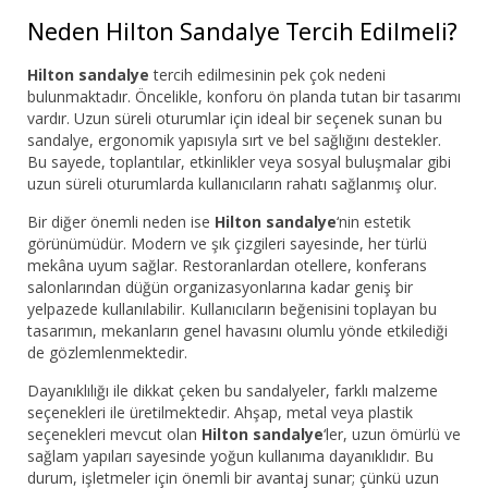
Neden Hilton Sandalye Tercih Edilmeli?
Hilton sandalye
tercih edilmesinin pek çok nedeni
bulunmaktadır. Öncelikle, konforu ön planda tutan bir tasarımı
vardır. Uzun süreli oturumlar için ideal bir seçenek sunan bu
sandalye, ergonomik yapısıyla sırt ve bel sağlığını destekler.
Bu sayede, toplantılar, etkinlikler veya sosyal buluşmalar gibi
uzun süreli oturumlarda kullanıcıların rahatı sağlanmış olur.
Bir diğer önemli neden ise
Hilton sandalye
‘nin estetik
görünümüdür. Modern ve şık çizgileri sayesinde, her türlü
mekâna uyum sağlar. Restoranlardan otellere, konferans
salonlarından düğün organizasyonlarına kadar geniş bir
yelpazede kullanılabilir. Kullanıcıların beğenisini toplayan bu
tasarımın, mekanların genel havasını olumlu yönde etkilediği
de gözlemlenmektedir.
Dayanıklılığı ile dikkat çeken bu sandalyeler, farklı malzeme
seçenekleri ile üretilmektedir. Ahşap, metal veya plastik
seçenekleri mevcut olan
Hilton sandalye
‘ler, uzun ömürlü ve
sağlam yapıları sayesinde yoğun kullanıma dayanıklıdır. Bu
durum, işletmeler için önemli bir avantaj sunar; çünkü uzun