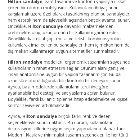
Hilton sandalye
, zarif tasarımı ve konforlu yapısıyla dikkat
çeken bir oturma mobilyasıdır. Kullanıcıların ihtiyaçlarını
karşılamak üzere özel olarak tasarlanmış olan bu sandalyeler,
hem estetik hem de işlevsellik açısından birçok avantaj sunar.
Öncelikle,
Hilton sandalye
dayanıklı malzemelerden
üretilmekte olup, uzun ömürlü bir kullanımı garanti eder.
Genellikle kaliteli ahşap, metal ve tekstil kombinasyonları
kullanılarak imal edilen bu sandalyeler, hem iç mekan hem de
dış mekan kullanımı için uygun alternatifler sunmaktadır.
Hilton sandalye
modelleri, ergonomik tasarımları sayesinde
kullanıcılarının rahat etmesini sağlar. Oturum alanı geniş ve
insan anatomisine uygun bir yapıda tasarlanmıştır. Bu da
uzun süre oturulduğunda bile konforlu bir deneyim sunar.
Ayrıca, bazı modellerde kullanıcıların tercihine göre
ayarlanabilir bel desteği ve sırt yaslama açıları bulunur.
Böylelikle, farklı kullanıcı tiplerine hitap edebilmekte ve kişisel
konfor seviyeleri artırılmaktadır.
Ayrıca,
Hilton sandalye
birçok farklı renk ve desen
seçenekleriyle sunulmaktadır. Bu durum, kullanıcıların
dekorasyon stillerine uygun seçim yapmalarına olanak tanır.
Modern, klasik ve minimalist tasarım seçenekleri ile her türlü