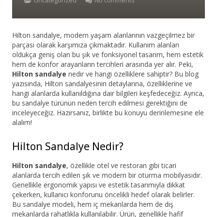
Uncategorized
No comments
Bar Sandalyesi
Hilton sandalye, modern yaşam alanlarının vazgeçilmez bir
Restaurant Sandalyesi
parçası olarak karşımıza çıkmaktadır. Kullanım alanları
oldukça geniş olan bu şık ve fonksiyonel tasarım, hem estetik
Plastik Sandalye
hem de konfor arayanların tercihleri arasında yer alır. Peki,
Hilton sandalye
nedir ve hangi özelliklere sahiptir? Bu blog
Dış Mekan Sandalyeler
yazısında, Hilton sandalyesinin detaylarına, özelliklerine ve
hangi alanlarda kullanıldığına dair bilgileri keşfedeceğiz. Ayrıca,
bu sandalye türünün neden tercih edilmesi gerektiğini de
Masalar
inceleyeceğiz. Hazırsanız, birlikte bu konuyu derinlemesine ele
alalım!
Hilton Sandalye Nedir?
Hilton sandalye
, özellikle otel ve restoran gibi ticari
alanlarda tercih edilen şık ve modern bir oturma mobilyasıdır.
Genellikle ergonomik yapısı ve estetik tasarımıyla dikkat
çekerken, kullanıcı konforunu öncelikli hedef olarak belirler.
Bu sandalye modeli, hem iç mekanlarda hem de dış
mekanlarda rahatlıkla kullanılabilir. Ürün, genellikle hafif