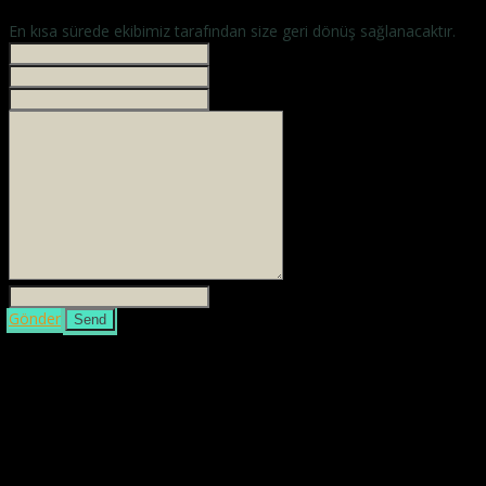
En kısa sürede ekibimiz tarafından size geri dönüş sağlanacaktır.
İsminiz *
Your phone
E-mailiniz *
Mesajınız *
3 + 4 =
Gönder