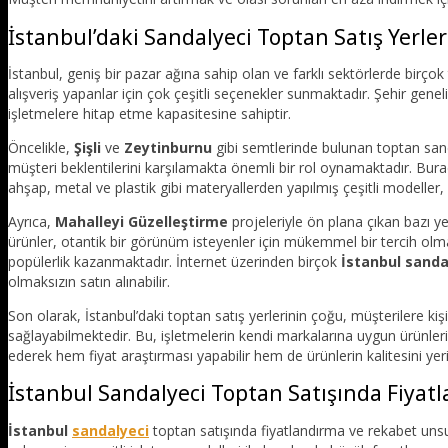
İstanbul’daki Sandalyeci Toptan Satış Yerler
İstanbul, geniş bir pazar ağına sahip olan ve farklı sektörlerde birçok 
alışveriş yapanlar için çok çeşitli seçenekler sunmaktadır. Şehir gen
işletmelere hitap etme kapasitesine sahiptir.
Öncelikle,
Şişli
ve
Zeytinburnu
gibi semtlerinde bulunan toptan sand
müşteri beklentilerini karşılamakta önemli bir rol oynamaktadır. Burad
ahşap, metal ve plastik gibi materyallerden yapılmış çeşitli modeller, f
Ayrıca,
Mahalleyi Güzelleştirme
projeleriyle ön plana çıkan bazı ye
ürünler, otantik bir görünüm isteyenler için mükemmel bir tercih olmak
popülerlik kazanmaktadır. İnternet üzerinden birçok
İstanbul sanda
olmaksızın satın alınabilir.
Son olarak, İstanbul’daki toptan satış yerlerinin çoğu, müşterilere kiş
sağlayabilmektedir. Bu, işletmelerin kendi markalarına uygun ürünleri 
ederek hem fiyat araştırması yapabilir hem de ürünlerin kalitesini yer
İstanbul Sandalyeci Toptan Satışında Fiyat
İstanbul
sandalyeci
toptan satışında fiyatlandırma ve rekabet unsurl