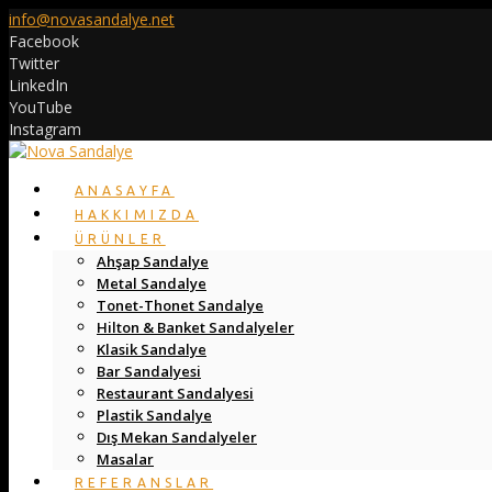
info@novasandalye.net
Facebook
Twitter
LinkedIn
YouTube
Instagram
ANASAYFA
HAKKIMIZDA
ÜRÜNLER
Ahşap Sandalye
Metal Sandalye
Tonet-Thonet Sandalye
Hilton & Banket Sandalyeler
Klasik Sandalye
Bar Sandalyesi
Restaurant Sandalyesi
Plastik Sandalye
Dış Mekan Sandalyeler
Masalar
REFERANSLAR