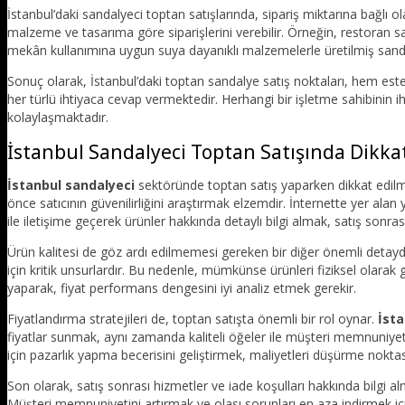
İstanbul’daki sandalyeci toptan satışlarında, sipariş miktarına bağlı o
malzeme ve tasarıma göre siparişlerini verebilir. Örneğin, restoran sahip
mekân kullanımına uygun suya dayanıklı malzemelerle üretilmiş sa
Sonuç olarak, İstanbul’daki toptan sandalye satış noktaları, hem est
her türlü ihtiyaca cevap vermektedir. Herhangi bir işletme sahibinin ih
kolaylaşmaktadır.
İstanbul Sandalyeci Toptan Satışında Dikka
İstanbul sandalyeci
sektöründe toptan satış yaparken dikkat edil
önce satıcının güvenilirliğini araştırmak elzemdir. İnternette yer ala
ile iletişime geçerek ürünler hakkında detaylı bilgi almak, satış sonrası
Ürün kalitesi de göz ardı edilmemesi gereken bir diğer önemli detaydır.
için kritik unsurlardır. Bu nedenle, mümkünse ürünleri fiziksel olara
yaparak, fiyat performans dengesini iyi analiz etmek gerekir.
Fiyatlandırma stratejileri de, toptan satışta önemli bir rol oynar.
İsta
fiyatlar sunmak, aynı zamanda kaliteli öğeler ile müşteri memnuniyet
için pazarlık yapma becerisini geliştirmek, maliyetleri düşürme noktas
Son olarak, satış sonrası hizmetler ve iade koşulları hakkında bilgi 
Müşteri memnuniyetini artırmak ve olası sorunları en aza indirmek iç