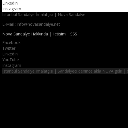
LinkedIn
Instagram
İstanbul Sandalye İmalatçısı | Nova Sandalye
E-Mail : info@novasandalye.net
Nova Sandalye Hakkında
|
İletişim
|
SSS
Facebook
Twitter
LinkedIn
YouTube
Instagram
İstanbul Sandalye İmalatçısı | Sandalyeci denince akla NOVA gelir 
NOVA SANDALYE
hayalinizdeki sandalyeler