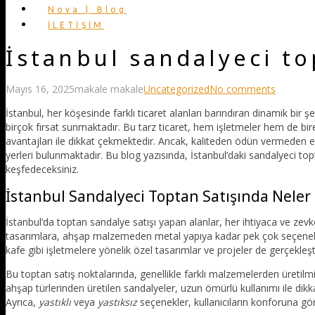
Nova | Blog
İLETİŞİM
İstanbul sandalyeci to
Mayıs 16, 2025
makale makale
Uncategorized
No comments
İstanbul, her köşesinde farklı ticaret alanları barındıran dinamik bir ş
birçok fırsat sunmaktadır. Bu tarz ticaret, hem işletmeler hem de bireys
avantajları ile dikkat çekmektedir. Ancak, kaliteden ödün vermeden en 
yerleri bulunmaktadır. Bu blog yazısında, İstanbul’daki sandalyeci topt
keşfedeceksiniz.
İstanbul Sandalyeci Toptan Satışında Neler
İstanbul’da toptan sandalye satışı yapan alanlar, her ihtiyaca ve zev
tasarımlara, ahşap malzemeden metal yapıya kadar pek çok seçe
kafe gibi işletmelere yönelik özel tasarımlar ve projeler de gerçekleş
Bu toptan satış noktalarında, genellikle farklı malzemelerden üretilmi
ahşap türlerinden üretilen sandalyeler, uzun ömürlü kullanımı ile di
Ayrıca,
yastıklı
veya
yastıksız
seçenekler, kullanıcıların konforuna göre