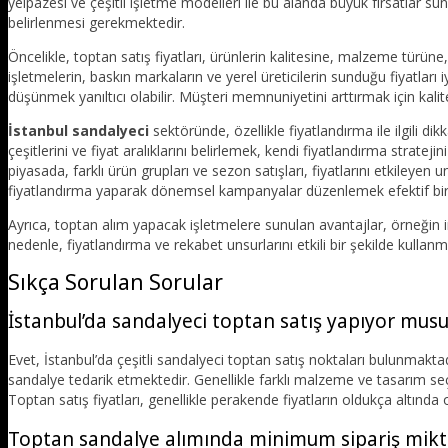
yelpazesi ve çeşitli işletme modelleri ile bu alanda büyük fırsatlar sun
belirlenmesi gerekmektedir.
Öncelikle, toptan satış fiyatları, ürünlerin kalitesine, malzeme türüne,
işletmelerin, baskın markaların ve yerel üreticilerin sunduğu fiyatları 
düşünmek yanıltıcı olabilir. Müşteri memnuniyetini arttırmak için kalit
İstanbul sandalyeci
sektöründe, özellikle fiyatlandırma ile ilgili di
çeşitlerini ve fiyat aralıklarını belirlemek, kendi fiyatlandırma strate
piyasada, farklı ürün grupları ve sezon satışları, fiyatlarını etkileyen u
fiyatlandırma yaparak dönemsel kampanyalar düzenlemek efektif bir 
Ayrıca, toptan alım yapacak işletmelere sunulan avantajlar, örneğin indir
nedenle, fiyatlandırma ve rekabet unsurlarını etkili bir şekilde kullan
Sıkça Sorulan Sorular
İstanbul’da sandalyeci toptan satış yapıyor mus
Evet, İstanbul’da çeşitli sandalyeci toptan satış noktaları bulunmaktad
sandalye tedarik etmektedir. Genellikle farklı malzeme ve tasarım seçe
Toptan satış fiyatları, genellikle perakende fiyatların oldukça altında
Toptan sandalye alımında minimum sipariş mikta