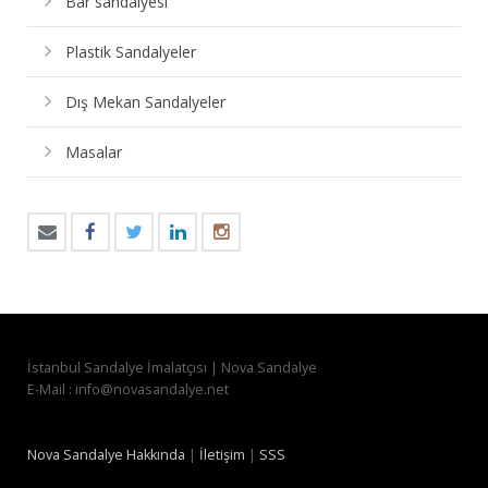
Bar sandalyesi
Plastik Sandalyeler
Dış Mekan Sandalyeler
Masalar
İstanbul Sandalye İmalatçısı | Nova Sandalye
E-Mail : info@novasandalye.net
Nova Sandalye Hakkında
|
İletişim
|
SSS