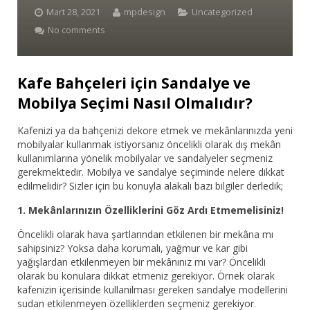
Mart 28, 2021
mpdesign
Uncategorized
Bar Sandalyesi
No comments
Restaurant Sandalyesi
Kafe Bahçeleri için Sandalye ve
Plastik Sandalye
Mobilya Seçimi Nasıl Olmalıdır?
Dış Mekan Sandalyeler
Kafenizi ya da bahçenizi dekore etmek ve mekânlarınızda yeni
mobilyalar kullanmak istiyorsanız öncelikli olarak dış mekân
Masalar
kullanımlarına yönelik mobilyalar ve sandalyeler seçmeniz
gerekmektedir. Mobilya ve sandalye seçiminde nelere dikkat
edilmelidir? Sizler için bu konuyla alakalı bazı bilgiler derledik;
1. Mekânlarınızın Özelliklerini Göz Ardı Etmemelisiniz!
Öncelikli olarak hava şartlarından etkilenen bir mekâna mı
sahipsiniz? Yoksa daha korumalı, yağmur ve kar gibi
yağışlardan etkilenmeyen bir mekânınız mı var? Öncelikli
olarak bu konulara dikkat etmeniz gerekiyor. Örnek olarak
kafenizin içerisinde kullanılması gereken sandalye modellerini
sudan etkilenmeyen özelliklerden seçmeniz gerekiyor.