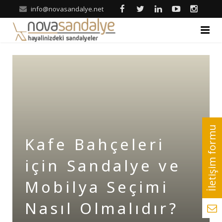
info@novasandalye.net
ANASAYFA
HAKKIMIZDA
ÜRÜNLER
Ahşap Sandalye
REFERANSLAR
Kafe Bahçeleri
Metal Sandalye
Nova | Blog
için Sandalye ve
Tonet-Thonet Sandalye
İLETİŞİM
Mobilya Seçimi
Hilton & Banket Sandalyeler
Nasıl Olmalıdır?
Klasik Sandalye