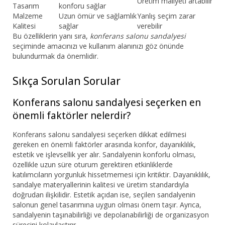
Üretim maliyeti artabilir
Tasarım
konforu sağlar
Malzeme
Uzun ömür ve sağlamlık
Yanlış seçim zarar
Kalitesi
sağlar
verebilir
Bu özelliklerin yanı sıra,
konferans salonu sandalyesi
seçiminde amacınızı ve kullanım alanınızı göz önünde
bulundurmak da önemlidir.
Sıkça Sorulan Sorular
Konferans salonu sandalyesi seçerken en
önemli faktörler nelerdir?
Konferans salonu sandalyesi seçerken dikkat edilmesi
gereken en önemli faktörler arasında konfor, dayanıklılık,
estetik ve işlevsellik yer alır. Sandalyenin konforlu olması,
özellikle uzun süre oturum gerektiren etkinliklerde
katılımcıların yorgunluk hissetmemesi için kritiktir. Dayanıklılık,
sandalye materyallerinin kalitesi ve üretim standardıyla
doğrudan ilişkilidir. Estetik açıdan ise, seçilen sandalyenin
salonun genel tasarımına uygun olması önem taşır. Ayrıca,
sandalyenin taşınabilirliği ve depolanabilirliği de organizasyon
sürecini kolaylaştırır.