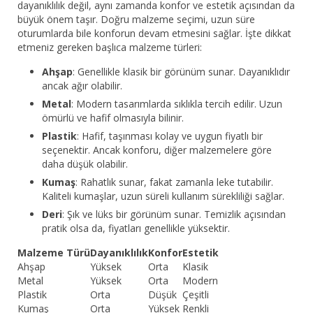
dayanıklılık değil, aynı zamanda konfor ve estetik açısından da
büyük önem taşır. Doğru malzeme seçimi, uzun süre
oturumlarda bile konforun devam etmesini sağlar. İşte dikkat
etmeniz gereken başlıca malzeme türleri:
Ahşap
: Genellikle klasik bir görünüm sunar. Dayanıklıdır
ancak ağır olabilir.
Metal
: Modern tasarımlarda sıklıkla tercih edilir. Uzun
ömürlü ve hafif olmasıyla bilinir.
Plastik
: Hafif, taşınması kolay ve uygun fiyatlı bir
seçenektir. Ancak konforu, diğer malzemelere göre
daha düşük olabilir.
Kumaş
: Rahatlık sunar, fakat zamanla leke tutabilir.
Kaliteli kumaşlar, uzun süreli kullanım sürekliliği sağlar.
Deri
: Şık ve lüks bir görünüm sunar. Temizlik açısından
pratik olsa da, fiyatları genellikle yüksektir.
Malzeme Türü
Dayanıklılık
Konfor
Estetik
Ahşap
Yüksek
Orta
Klasik
Metal
Yüksek
Orta
Modern
Plastik
Orta
Düşük
Çeşitli
Kumaş
Orta
Yüksek
Renkli