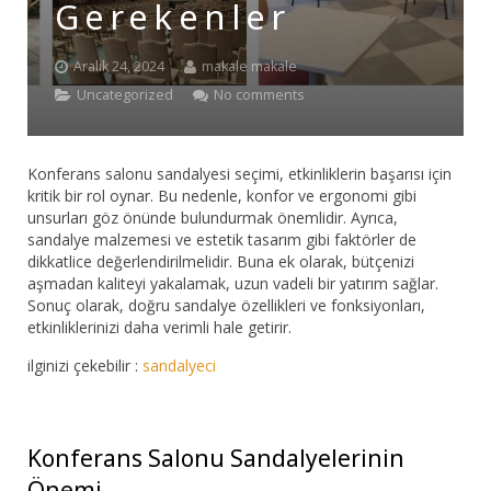
Gerekenler
Bar Sandalyesi
Aralık 24, 2024
makale makale
Restaurant Sandalyesi
Uncategorized
No comments
Plastik Sandalye
Konferans salonu sandalyesi seçimi, etkinliklerin başarısı için
Dış Mekan Sandalyeler
kritik bir rol oynar. Bu nedenle, konfor ve ergonomi gibi
unsurları göz önünde bulundurmak önemlidir. Ayrıca,
Masalar
sandalye malzemesi ve estetik tasarım gibi faktörler de
dikkatlice değerlendirilmelidir. Buna ek olarak, bütçenizi
aşmadan kaliteyi yakalamak, uzun vadeli bir yatırım sağlar.
Sonuç olarak, doğru sandalye özellikleri ve fonksiyonları,
etkinliklerinizi daha verimli hale getirir.
ilginizi çekebilir :
sandalyeci
Konferans Salonu Sandalyelerinin
Önemi