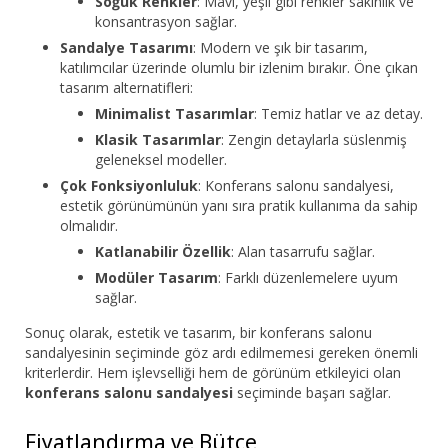
Soğuk Renkler
: Mavi, yeşil gibi renkler sakinlik ve
konsantrasyon sağlar.
Sandalye Tasarımı
: Modern ve şık bir tasarım,
katılımcılar üzerinde olumlu bir izlenim bırakır. Öne çıkan
tasarım alternatifleri:
Minimalist Tasarımlar
: Temiz hatlar ve az detay.
Klasik Tasarımlar
: Zengin detaylarla süslenmiş
geleneksel modeller.
Çok Fonksiyonluluk
: Konferans salonu sandalyesi,
estetik görünümünün yanı sıra pratik kullanıma da sahip
olmalıdır.
Katlanabilir Özellik
: Alan tasarrufu sağlar.
Modüler Tasarım
: Farklı düzenlemelere uyum
sağlar.
Sonuç olarak, estetik ve tasarım, bir konferans salonu
sandalyesinin seçiminde göz ardı edilmemesi gereken önemli
kriterlerdir. Hem işlevselliği hem de görünüm etkileyici olan
konferans salonu sandalyesi
seçiminde başarı sağlar.
Fiyatlandırma ve Bütçe