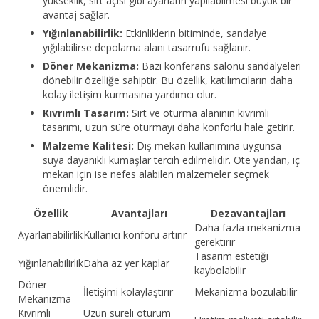
yükseklik, sırt açısı gibi ayarların yapılabilmesi büyük bir
avantaj sağlar.
Yığınlanabilirlik:
Etkinliklerin bitiminde, sandalye
yığılabilirse depolama alanı tasarrufu sağlanır.
Döner Mekanizma:
Bazı konferans salonu sandalyeleri
dönebilir özelliğe sahiptir. Bu özellik, katılımcıların daha
kolay iletişim kurmasına yardımcı olur.
Kıvrımlı Tasarım:
Sırt ve oturma alanının kıvrımlı
tasarımı, uzun süre oturmayı daha konforlu hale getirir.
Malzeme Kalitesi:
Dış mekan kullanımına uygunsa
suya dayanıklı kumaşlar tercih edilmelidir. Öte yandan, iç
mekan için ise nefes alabilen malzemeler seçmek
önemlidir.
Özellik
Avantajları
Dezavantajları
Daha fazla mekanizma
Ayarlanabilirlik
Kullanıcı konforu artırır
gerektirir
Tasarım estetiği
Yığınlanabilirlik
Daha az yer kaplar
kaybolabilir
Döner
İletişimi kolaylaştırır
Mekanizma bozulabilir
Mekanizma
Kıvrımlı
Uzun süreli oturum