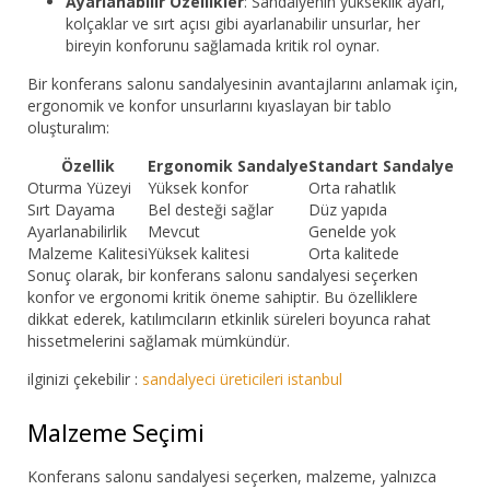
Ayarlanabilir Özellikler
: Sandalyenin yükseklik ayarı,
kolçaklar ve sırt açısı gibi ayarlanabilir unsurlar, her
bireyin konforunu sağlamada kritik rol oynar.
Bir konferans salonu sandalyesinin avantajlarını anlamak için,
ergonomik ve konfor unsurlarını kıyaslayan bir tablo
oluşturalım:
Özellik
Ergonomik Sandalye
Standart Sandalye
Oturma Yüzeyi
Yüksek konfor
Orta rahatlık
Sırt Dayama
Bel desteği sağlar
Düz yapıda
Ayarlanabilirlik
Mevcut
Genelde yok
Malzeme Kalitesi
Yüksek kalitesi
Orta kalitede
Sonuç olarak, bir konferans salonu sandalyesi seçerken
konfor ve ergonomi kritik öneme sahiptir. Bu özelliklere
dikkat ederek, katılımcıların etkinlik süreleri boyunca rahat
hissetmelerini sağlamak mümkündür.
ilginizi çekebilir :
sandalyeci üreticileri istanbul
Malzeme Seçimi
Konferans salonu sandalyesi seçerken, malzeme, yalnızca