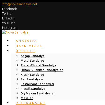
info@novasandalye.net
Facebook
Twitter
LinkedIn
YouTube
Instagram
ANASAYFA
HAKKIMIZDA
ÜRÜNLER
Ahşap Sandalye
Metal Sandalye
Tonet-Thonet Sandalye
Hilton & Banket Sandalyeler
Klasik Sandalye
Bar Sandalyesi
Restaurant Sandalyesi
Plastik Sandalye
Dış Mekan Sandalyeler
Masalar
REFERANSLAR