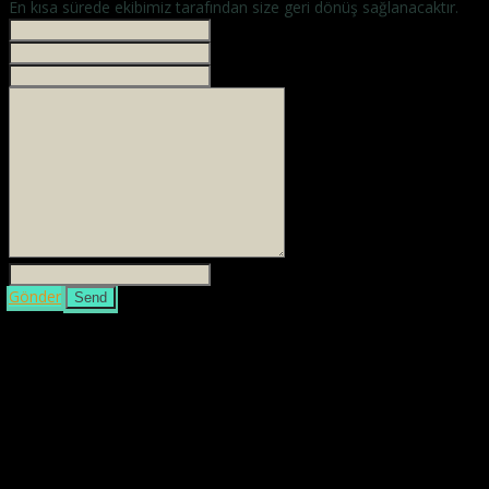
En kısa sürede ekibimiz tarafından size geri dönüş sağlanacaktır.
İsminiz *
Your phone
E-mailiniz *
Mesajınız *
3 + 4 =
Gönder