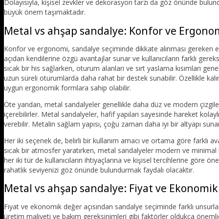
Dolayısıyla, kişisel zevkler ve dekorasyon tarzı da göz önünde bul
büyük önem taşımaktadır.
Metal vs ahşap sandalye: Konfor ve Ergono
Konfor ve ergonomi, sandalye seçiminde dikkate alınması gereken en
açıdan kendilerine özgü avantajlar sunar ve kullanıcıların farklı gere
sıcak bir his sağlarken, oturum alanları ve sırt yaslama kısımları genel
uzun süreli oturumlarda daha rahat bir destek sunabilir. Özellikle ka
uygun ergonomik formlara sahip olabilir.
Öte yandan, metal sandalyeler genellikle daha düz ve modern çizgiler
içerebilirler. Metal sandalyeler, hafif yapıları sayesinde hareket kolayl
verebilir. Metalin sağlam yapısı, çoğu zaman daha iyi bir altyapı s
Her iki seçenek de, belirli bir kullanım amacı ve ortama göre farklı 
sıcak bir atmosfer yaratırken, metal sandalyeler modern ve minimal
her iki tür de kullanıcıların ihtiyaçlarına ve kişisel tercihlerine göre 
rahatlık seviyenizi göz önünde bulundurmak faydalı olacaktır.
Metal vs ahşap sandalye: Fiyat ve Ekonomi
Fiyat ve ekonomik değer açısından sandalye seçiminde farklı unsurla
üretim maliyeti ve bakım gereksinimleri gibi faktörler oldukça öneml