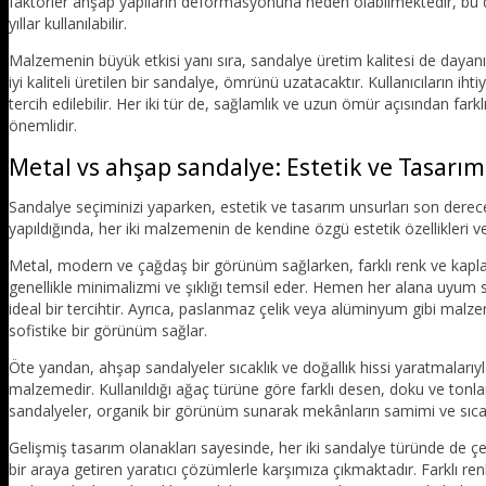
faktörler ahşap yapıların deformasyonuna neden olabilmektedir, bu da
yıllar kullanılabilir.
Malzemenin büyük etkisi yanı sıra, sandalye üretim kalitesi de dayanı
iyi kaliteli üretilen bir sandalye, ömrünü uzatacaktır. Kullanıcıların i
tercih edilebilir. Her iki tür de, sağlamlık ve uzun ömür açısından f
önemlidir.
Metal vs ahşap sandalye: Estetik ve Tasarım
Sandalye seçiminizi yaparken, estetik ve tasarım unsurları son derec
yapıldığında, her iki malzemenin de kendine özgü estetik özellikleri 
Metal, modern ve çağdaş bir görünüm sağlarken, farklı renk ve kaplama
genellikle minimalizmi ve şıklığı temsil eder. Hemen her alana uyum s
ideal bir tercihtir. Ayrıca, paslanmaz çelik veya alüminyum gibi mal
sofistike bir görünüm sağlar.
Öte yandan, ahşap sandalyeler sıcaklık ve doğallık hissi yaratmalarıyla
malzemedir. Kullanıldığı ağaç türüne göre farklı desen, doku ve tonlar
sandalyeler, organik bir görünüm sunarak mekânların samimi ve sıca
Gelişmiş tasarım olanakları sayesinde, her iki sandalye türünde de çe
bir araya getiren yaratıcı çözümlerle karşımıza çıkmaktadır. Farklı renk, 