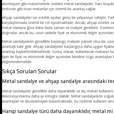
alüminyum gibi malzemelerle üretilen metal sandalyeler, hars koşulların
restoran gibi ticari mekanlar için önemli bir avantaj sağlar.
Ahşap sandalyeler ise estetik açıdan geniş bir yelpazeye sahiptir. Fark
karşılaştırmada önemli bir rol oynamaktadır. Ancak, ahşap ürünler
metal olanlara göre daha fazla zaman ve maliyet gerektirir. Özetlemek 
doğrudur; ancak bu, uzun vadede fiyat ve ekonomik değer açısından 
Metal sandalyelerin genellikle başlangıç maliyeti yüksek olsa da, uz
avantajlı hale gelir. Ahşap sandalyeler başlangıçta daha uygun fiyatla
avantajı kaybettirebilmektedir. Sonuç olarak, kullanılacak mekanın tür
tipin de fiyat ve ekonomik değer açısından kendine özgü avantajları 
değerlendirmelidir.
Sıkça Sorulan Sorular
Metal sandalye ve ahşap sandalye arasındaki tem
Metal sandalyeler genellikle daha dayanıklıdır ve dış mekan kullanım
dekorasyonlarına daha iyi entegre olabilir. Metal sandalyelerin soğuk b
avantajları ve dezavantajları bulunmaktadır, bu nedenle kullanım ama
Hangi sandalye türü daha dayanıklıdır, metal mi