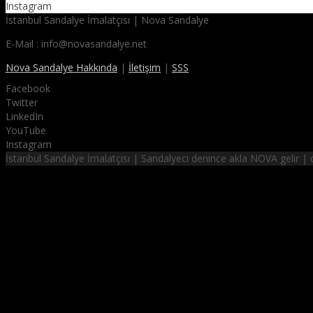
Instagram
İstanbul Sandalye İmalatçısı | Nova Sandalye
E-Mail : info@novasandalye.net
Nova Sandalye Hakkında
|
İletişim
|
SSS
Facebook
Twitter
LinkedIn
YouTube
Instagram
İstanbul Sandalye İmalatçısı | Sandalyeci denince akla NOVA gelir 
NOVA SANDALYE
hayalinizdeki sandalyeler