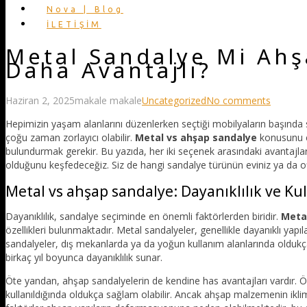
Nova | Blog
İLETİŞİM
Metal Sandalye Mi Ahş
Daha Avantajlı?
Haziran 2, 2025
makale makale
Uncategorized
No comments
Hepimizin yaşam alanlarını düzenlerken seçtiği mobilyaların başında 
çoğu zaman zorlayıcı olabilir.
Metal vs ahşap sandalye
konusunu el
bulundurmak gerekir. Bu yazıda, her iki seçenek arasındaki avantajlar
olduğunu keşfedeceğiz. Siz de hangi sandalye türünün eviniz ya da o
Metal vs ahşap sandalye: Dayanıklılık ve K
Dayanıklılık, sandalye seçiminde en önemli faktörlerden biridir.
Meta
özellikleri bulunmaktadır. Metal sandalyeler, genellikle dayanıklı yapı
sandalyeler, dış mekanlarda ya da yoğun kullanım alanlarında oldukça
birkaç yıl boyunca dayanıklılık sunar.
Öte yandan, ahşap sandalyelerin de kendine has avantajları vardır. Özel
kullanıldığında oldukça sağlam olabilir. Ancak ahşap malzemenin iklim