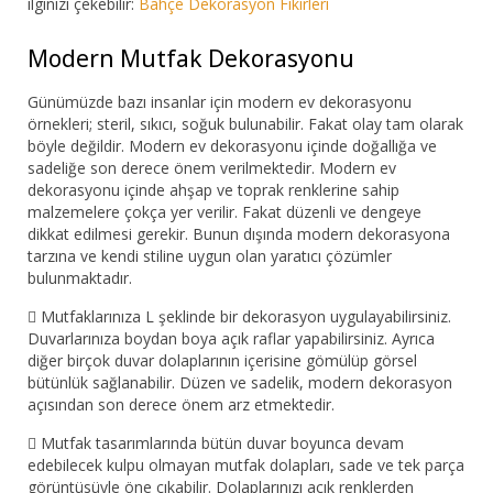
ilginizi çekebilir:
Bahçe Dekorasyon Fikirleri
Modern Mutfak Dekorasyonu
Günümüzde bazı insanlar için modern ev dekorasyonu
örnekleri; steril, sıkıcı, soğuk bulunabilir. Fakat olay tam olarak
böyle değildir. Modern ev dekorasyonu içinde doğallığa ve
sadeliğe son derece önem verilmektedir. Modern ev
dekorasyonu içinde ahşap ve toprak renklerine sahip
malzemelere çokça yer verilir. Fakat düzenli ve dengeye
dikkat edilmesi gerekir. Bunun dışında modern dekorasyona
tarzına ve kendi stiline uygun olan yaratıcı çözümler
bulunmaktadır.

Mutfaklarınıza L şeklinde bir dekorasyon uygulayabilirsiniz.
Duvarlarınıza boydan boya açık raflar yapabilirsiniz. Ayrıca
diğer birçok duvar dolaplarının içerisine gömülüp görsel
bütünlük sağlanabilir. Düzen ve sadelik, modern dekorasyon
açısından son derece önem arz etmektedir.

Mutfak tasarımlarında bütün duvar boyunca devam
edebilecek kulpu olmayan mutfak dolapları, sade ve tek parça
görüntüsüyle öne çıkabilir. Dolaplarınızı açık renklerden