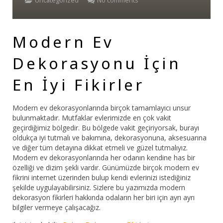
Uncategorized
No comments
Bar Sandalyesi
Modern Ev
Restaurant Sandalyesi
Dekorasyonu İçin
Plastik Sandalye
En İyi Fikirler
Dış Mekan Sandalyeler
Masalar
Modern ev dekorasyonlarında birçok tamamlayıcı unsur
bulunmaktadır. Mutfaklar evlerimizde en çok vakit
geçirdiğimiz bölgedir. Bu bölgede vakit geçiriyorsak, burayı
oldukça iyi tutmalı ve bakımına, dekorasyonuna, aksesuarına
ve diğer tüm detayına dikkat etmeli ve güzel tutmalıyız.
Modern ev dekorasyonlarında her odanın kendine has bir
özelliği ve dizim şekli vardır. Günümüzde birçok modern ev
fikrini internet üzerinden bulup kendi evlerinizi istediğiniz
şekilde uygulayabilirsiniz. Sizlere bu yazımızda modern
dekorasyon fikirleri hakkında odaların her biri için ayrı ayrı
bilgiler vermeye çalışacağız.