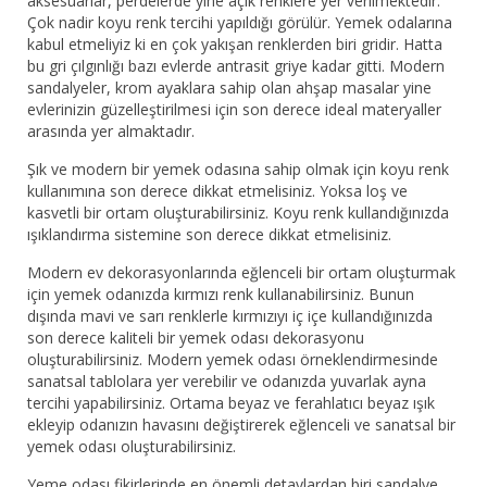
aksesuarlar, perdelerde yine açık renklere yer verilmektedir.
Çok nadir koyu renk tercihi yapıldığı görülür. Yemek odalarına
kabul etmeliyiz ki en çok yakışan renklerden biri gridir. Hatta
bu gri çılgınlığı bazı evlerde antrasit griye kadar gitti. Modern
sandalyeler, krom ayaklara sahip olan ahşap masalar yine
evlerinizin güzelleştirilmesi için son derece ideal materyaller
arasında yer almaktadır.
Şık ve modern bir yemek odasına sahip olmak için koyu renk
kullanımına son derece dikkat etmelisiniz. Yoksa loş ve
kasvetli bir ortam oluşturabilirsiniz. Koyu renk kullandığınızda
ışıklandırma sistemine son derece dikkat etmelisiniz.
Modern ev dekorasyonlarında eğlenceli bir ortam oluşturmak
için yemek odanızda kırmızı renk kullanabilirsiniz. Bunun
dışında mavi ve sarı renklerle kırmızıyı iç içe kullandığınızda
son derece kaliteli bir yemek odası dekorasyonu
oluşturabilirsiniz. Modern yemek odası örneklendirmesinde
sanatsal tablolara yer verebilir ve odanızda yuvarlak ayna
tercihi yapabilirsiniz. Ortama beyaz ve ferahlatıcı beyaz ışık
ekleyip odanızın havasını değiştirerek eğlenceli ve sanatsal bir
yemek odası oluşturabilirsiniz.
Yeme odası fikirlerinde en önemli detaylardan biri sandalye,