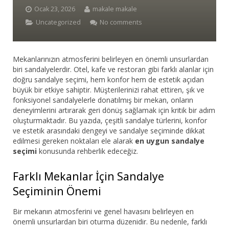
Ocak 23, 2026
makale makale
Bar Sandalyesi
Uncategorized
No comments
Restaurant Sandalyesi
Mekanlarınızın atmosferini belirleyen en önemli unsurlardan
Plastik Sandalye
biri sandalyelerdir. Otel, kafe ve restoran gibi farklı alanlar için
doğru sandalye seçimi, hem konfor hem de estetik açıdan
Dış Mekan Sandalyeler
büyük bir etkiye sahiptir. Müşterilerinizi rahat ettiren, şık ve
fonksiyonel sandalyelerle donatılmış bir mekan, onların
Masalar
deneyimlerini artırarak geri dönüş sağlamak için kritik bir adım
oluşturmaktadır. Bu yazıda, çeşitli sandalye türlerini, konfor
ve estetik arasındaki dengeyi ve sandalye seçiminde dikkat
edilmesi gereken noktaları ele alarak
en uygun sandalye
seçimi
konusunda rehberlik edeceğiz.
Farklı Mekanlar İçin Sandalye
Seçiminin Önemi
Bir mekanın atmosferini ve genel havasını belirleyen en
önemli unsurlardan biri oturma düzenidir. Bu nedenle, farklı