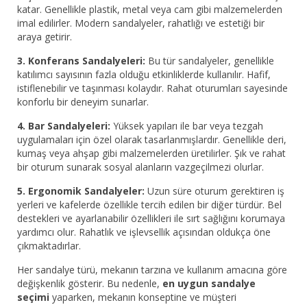
katar. Genellikle plastik, metal veya cam gibi malzemelerden
imal edilirler. Modern sandalyeler, rahatlığı ve estetiği bir
araya getirir.
3. Konferans Sandalyeleri:
Bu tür sandalyeler, genellikle
katılımcı sayısının fazla olduğu etkinliklerde kullanılır. Hafif,
istiflenebilir ve taşınması kolaydır. Rahat oturumları sayesinde
konforlu bir deneyim sunarlar.
4. Bar Sandalyeleri:
Yüksek yapıları ile bar veya tezgah
uygulamaları için özel olarak tasarlanmışlardır. Genellikle deri,
kumaş veya ahşap gibi malzemelerden üretilirler. Şık ve rahat
bir oturum sunarak sosyal alanların vazgeçilmezi olurlar.
5. Ergonomik Sandalyeler:
Uzun süre oturum gerektiren iş
yerleri ve kafelerde özellikle tercih edilen bir diğer türdür. Bel
destekleri ve ayarlanabilir özellikleri ile sırt sağlığını korumaya
yardımcı olur. Rahatlık ve işlevsellik açısından oldukça öne
çıkmaktadırlar.
Her sandalye türü, mekanın tarzına ve kullanım amacına göre
değişkenlik gösterir. Bu nedenle,
en uygun sandalye
seçimi
yaparken, mekanın konseptine ve müşteri