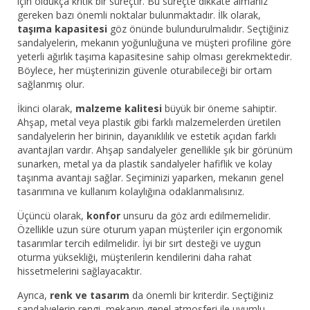
için oldukça kritik bir süreçtir. Bu süreçte dikkate almanız
gereken bazı önemli noktalar bulunmaktadır. İlk olarak,
taşıma kapasitesi
göz önünde bulundurulmalıdır. Seçtiğiniz
sandalyelerin, mekanın yoğunluğuna ve müşteri profiline göre
yeterli ağırlık taşıma kapasitesine sahip olması gerekmektedir.
Böylece, her müşterinizin güvenle oturabileceği bir ortam
sağlanmış olur.
İkinci olarak,
malzeme kalitesi
büyük bir öneme sahiptir.
Ahşap, metal veya plastik gibi farklı malzemelerden üretilen
sandalyelerin her birinin, dayanıklılık ve estetik açıdan farklı
avantajları vardır. Ahşap sandalyeler genellikle şık bir görünüm
sunarken, metal ya da plastik sandalyeler hafiflik ve kolay
taşınma avantajı sağlar. Seçiminizi yaparken, mekanın genel
tasarımına ve kullanım kolaylığına odaklanmalısınız.
Üçüncü olarak,
konfor
unsuru da göz ardı edilmemelidir.
Özellikle uzun süre oturum yapan müşteriler için ergonomik
tasarımlar tercih edilmelidir. İyi bir sırt desteği ve uygun
oturma yüksekliği, müşterilerin kendilerini daha rahat
hissetmelerini sağlayacaktır.
Ayrıca,
renk ve tasarım
da önemli bir kriterdir. Seçtiğiniz
sandalyelerin rengi, mekanın genel atmosferi ile uyumlu