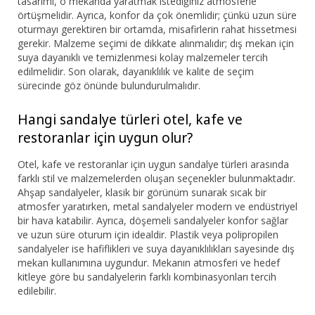
tasarımı, o mekanda yaratmak istediğiniz atmosferle
örtüşmelidir. Ayrıca, konfor da çok önemlidir; çünkü uzun süre
oturmayı gerektiren bir ortamda, misafirlerin rahat hissetmesi
gerekir. Malzeme seçimi de dikkate alınmalıdır; dış mekan için
suya dayanıklı ve temizlenmesi kolay malzemeler tercih
edilmelidir. Son olarak, dayanıklılık ve kalite de seçim
sürecinde göz önünde bulundurulmalıdır.
Hangi sandalye türleri otel, kafe ve
restoranlar için uygun olur?
Otel, kafe ve restoranlar için uygun sandalye türleri arasında
farklı stil ve malzemelerden oluşan seçenekler bulunmaktadır.
Ahşap sandalyeler, klasik bir görünüm sunarak sıcak bir
atmosfer yaratırken, metal sandalyeler modern ve endüstriyel
bir hava katabilir. Ayrıca, döşemeli sandalyeler konfor sağlar
ve uzun süre oturum için idealdir. Plastik veya polipropilen
sandalyeler ise hafiflikleri ve suya dayanıklılıkları sayesinde dış
mekan kullanımına uygundur. Mekanın atmosferi ve hedef
kitleye göre bu sandalyelerin farklı kombinasyonları tercih
edilebilir.