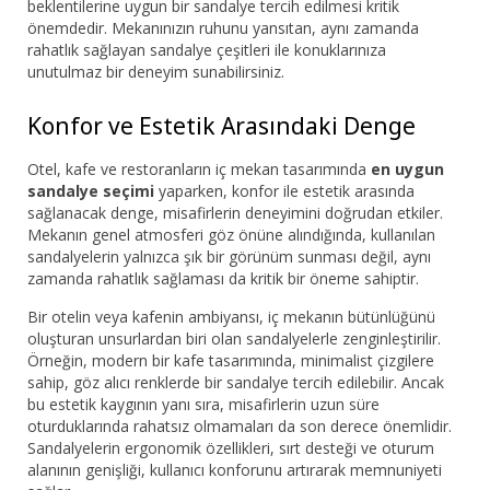
beklentilerine uygun bir sandalye tercih edilmesi kritik
önemdedir. Mekanınızın ruhunu yansıtan, aynı zamanda
rahatlık sağlayan sandalye çeşitleri ile konuklarınıza
unutulmaz bir deneyim sunabilirsiniz.
Konfor ve Estetik Arasındaki Denge
Otel, kafe ve restoranların iç mekan tasarımında
en uygun
sandalye seçimi
yaparken, konfor ile estetik arasında
sağlanacak denge, misafirlerin deneyimini doğrudan etkiler.
Mekanın genel atmosferi göz önüne alındığında, kullanılan
sandalyelerin yalnızca şık bir görünüm sunması değil, aynı
zamanda rahatlık sağlaması da kritik bir öneme sahiptir.
Bir otelin veya kafenin ambiyansı, iç mekanın bütünlüğünü
oluşturan unsurlardan biri olan sandalyelerle zenginleştirilir.
Örneğin, modern bir kafe tasarımında, minimalist çizgilere
sahip, göz alıcı renklerde bir sandalye tercih edilebilir. Ancak
bu estetik kaygının yanı sıra, misafirlerin uzun süre
oturduklarında rahatsız olmamaları da son derece önemlidir.
Sandalyelerin ergonomik özellikleri, sırt desteği ve oturum
alanının genişliği, kullanıcı konforunu artırarak memnuniyeti