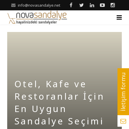
info@novasandalye.net
ANASAYFA
HAKKIMIZDA
ÜRÜNLER
Ahşap Sandalye
REFERANSLAR
Otel, Kafe ve
Metal Sandalye
Nova | Blog
Restoranlar İçin
Tonet-Thonet Sandalye
İLETİŞİM
En Uygun
Hilton & Banket Sandalyeler
Sandalye Seçimi
Klasik Sandalye