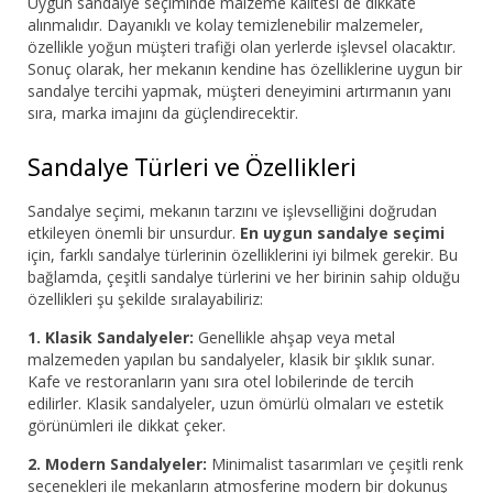
Uygun sandalye seçiminde malzeme kalitesi de dikkate
alınmalıdır. Dayanıklı ve kolay temizlenebilir malzemeler,
özellikle yoğun müşteri trafiği olan yerlerde işlevsel olacaktır.
Sonuç olarak, her mekanın kendine has özelliklerine uygun bir
sandalye tercihi yapmak, müşteri deneyimini artırmanın yanı
sıra, marka imajını da güçlendirecektir.
Sandalye Türleri ve Özellikleri
Sandalye seçimi, mekanın tarzını ve işlevselliğini doğrudan
etkileyen önemli bir unsurdur.
En uygun sandalye seçimi
için, farklı sandalye türlerinin özelliklerini iyi bilmek gerekir. Bu
bağlamda, çeşitli sandalye türlerini ve her birinin sahip olduğu
özellikleri şu şekilde sıralayabiliriz:
1. Klasik Sandalyeler:
Genellikle ahşap veya metal
malzemeden yapılan bu sandalyeler, klasik bir şıklık sunar.
Kafe ve restoranların yanı sıra otel lobilerinde de tercih
edilirler. Klasik sandalyeler, uzun ömürlü olmaları ve estetik
görünümleri ile dikkat çeker.
2. Modern Sandalyeler:
Minimalist tasarımları ve çeşitli renk
seçenekleri ile mekanların atmosferine modern bir dokunuş