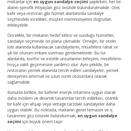
mekanlar için
en uygun sandalye seçimi
yapılırken, her bir
alanın spesifik ihtiyaçları göz önünde bulundurulmalıdır. Otel,
kafe veya restoran gibi hizmet alanlarında sandalye
seçimindeki incelikler, müşteri memnuniyetini doğrudan
etkileyebilir.
Öncelikle, bir mekanın hedef kitlesi ve sunduğu hizmetler,
sandalye seçiminde ön plana çıkmalıdır. Örneğin, bir otelin
lobi alanında kullanılacak sandalyelerin, misafirlere rahat ve
şık bir oturum imkanı sunması gerekmektedir. Bu tür
alanlarda, konfor ve estetik unsurlarının birleşimi, misafirlerin
hoşça vakit geçirmesine yardımcı olur. Aynı şekilde, bir
restoranın yemek alanında tercih edilen sandalyeler, yemek
deneyimini artırmalı ve uzun süreli oturumlara olanak
sağlamalıdır.
Bununla birlikte, bir kafenin enerjik ortamına uygun olarak
daha modern ve dinamik tasarımlar tercih edilirken, otantik
bir kafe için ahşap veya vintage tarzdaki sandalyeler daha
uygun olabilir. Bu noktada, mekanın genel temasını ve iç
tasarımını göz önünde bulundurmak,
en uygun sandalye
seçimi
için büyük önem taşır.