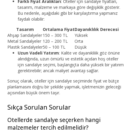
Farklı Fiyat Aralıkları
: Oteller için sandalye fiyatları,
tasarım, malzeme ve markaya göre değişiklik gösterir.
Bu nedenle, aşağıdaki gibi bir karşılaştırma yapmanız
faydalı olabilir:
Tasarım
Ortalama Fiyat
Dayanıklılık Derecesi
Ahşap Sandalyeler
150 – 300 TL
Yüksek
Metal Sandalyeler
120 – 200 TL
Orta
Plastik Sandalyeler
50 – 100 TL
Düşük
Uzun Vadeli Yatırım
: Kalite ve dayanıklılık göz önüne
alındığında, uzun ömürlü ve estetik açıdan hoş oteller
için sandalye seçimi, başlangıçta daha yüksek bir yatırım
gerektirebilir; ancak maliyet avantajı sağlar.
Sonuç olarak, oteller için sandalye seçiminde fiyat ve bütçe
planlamasını doğru bir şekilde yapmak, işletmenizin geleceği
açısından büyük önem taşır.
Sıkça Sorulan Sorular
Otellerde sandalye seçerken hangi
malzemeler tercih edilmelidir?