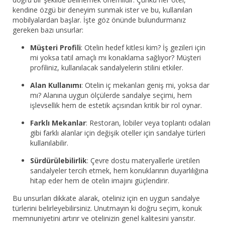
kendine özgü bir deneyim sunmak ister ve bu, kullanılan
mobilyalardan başlar. İşte göz önünde bulundurmanız
gereken bazı unsurlar:
Müşteri Profili
: Otelin hedef kitlesi kim? İş gezileri için
mi yoksa tatil amaçlı mı konaklama sağlıyor? Müşteri
profiliniz, kullanılacak sandalyelerin stilini etkiler.
Alan Kullanımı
: Otelin iç mekanları geniş mi, yoksa dar
mı? Alanına uygun ölçülerde sandalye seçimi, hem
işlevsellik hem de estetik açısından kritik bir rol oynar.
Farklı Mekanlar
: Restoran, lobiler veya toplantı odaları
gibi farklı alanlar için değişik oteller için sandalye türleri
kullanılabilir.
Sürdürülebilirlik
: Çevre dostu materyallerle üretilen
sandalyeler tercih etmek, hem konuklarının duyarlılığına
hitap eder hem de otelin imajını güçlendirir.
Bu unsurları dikkate alarak, oteliniz için en uygun sandalye
türlerini belirleyebilirsiniz. Unutmayın ki doğru seçim, konuk
memnuniyetini artırır ve otelinizin genel kalitesini yansıtır.