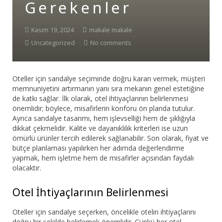
Gerekenler
Bar Sandalyesi
Kasım 19, 2024
makale makale
Restaurant Sandalyesi
Uncategorized
No comments
Plastik Sandalye
Oteller için sandalye seçiminde doğru kararı vermek, müşteri
Dış Mekan Sandalyeler
memnuniyetini artırmanın yanı sıra mekanın genel estetiğine
de katkı sağlar. İlk olarak, otel ihtiyaçlarının belirlenmesi
Masalar
önemlidir; böylece, misafirlerin konforu ön planda tutulur.
Ayrıca sandalye tasarımı, hem işlevselliği hem de şıklığıyla
dikkat çekmelidir. Kalite ve dayanıklılık kriterleri ise uzun
ömürlü ürünler tercih edilerek sağlanabilir. Son olarak, fiyat ve
bütçe planlaması yapılırken her adımda değerlendirme
yapmak, hem işletme hem de misafirler açısından faydalı
olacaktır.
Otel İhtiyaçlarının Belirlenmesi
Oteller için sandalye seçerken, öncelikle otelin ihtiyaçlarını
doğru bir şekilde belirlemek önemlidir. Çünkü her otel,