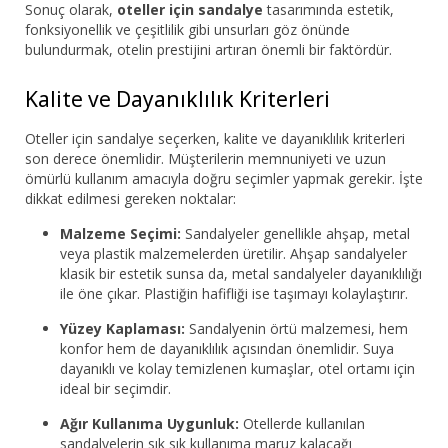
Sonuç olarak,
oteller için sandalye
tasarımında estetik,
fonksiyonellik ve çeşitlilik gibi unsurları göz önünde
bulundurmak, otelin prestijini artıran önemli bir faktördür.
Kalite ve Dayanıklılık Kriterleri
Oteller için sandalye seçerken, kalite ve dayanıklılık kriterleri
son derece önemlidir. Müşterilerin memnuniyeti ve uzun
ömürlü kullanım amacıyla doğru seçimler yapmak gerekir. İşte
dikkat edilmesi gereken noktalar:
Malzeme Seçimi:
Sandalyeler genellikle ahşap, metal
veya plastik malzemelerden üretilir. Ahşap sandalyeler
klasik bir estetik sunsa da, metal sandalyeler dayanıklılığı
ile öne çıkar. Plastiğin hafifliği ise taşımayı kolaylaştırır.
Yüzey Kaplaması:
Sandalyenin örtü malzemesi, hem
konfor hem de dayanıklılık açısından önemlidir. Suya
dayanıklı ve kolay temizlenen kumaşlar, otel ortamı için
ideal bir seçimdir.
Ağır Kullanıma Uygunluk:
Otellerde kullanılan
sandalyelerin sık sık kullanıma maruz kalacağı