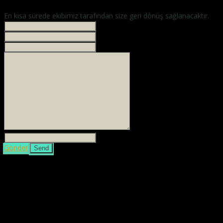
En kısa sürede ekibimiz tarafından size geri dönüş sağlanacaktır.
İsminiz *
Your phone
E-mailiniz *
Mesajınız *
3 + 4 =
Gönder