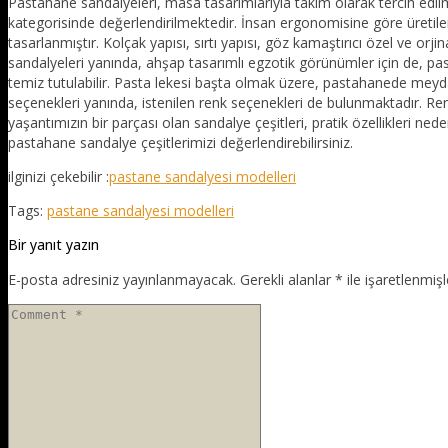
Pastahane sandalyeleri, masa tasarımlarıyla takım olarak tercih edil
kategorisinde değerlendirilmektedir. İnsan ergonomisine göre üretilen i
tasarlanmıştır. Kolçak yapısı, sırtı yapısı, göz kamaştırıcı özel ve 
sandalyeleri yanında, ahşap tasarımlı egzotik görünümler için de, pas
temiz tutulabilir. Pasta lekesi başta olmak üzere, pastahanede meyd
seçenekleri yanında, istenilen renk seçenekleri de bulunmaktadır. Re
yaşantımızın bir parçası olan sandalye çeşitleri, pratik özellikleri ned
pastahane sandalye çeşitlerimizi değerlendirebilirsiniz.
ilginizi çekebilir :
pastane sandalyesi modelleri
Tags:
pastane sandalyesi modelleri
Bir yanıt yazın
E-posta adresiniz yayınlanmayacak.
Gerekli alanlar
*
ile işaretlenmişl