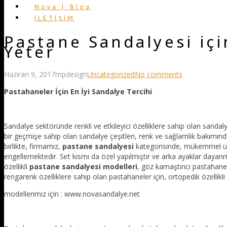
Nova | Blog
İLETİŞİM
Pastane Sandalyesi iç
Yeter
Haziran 9, 2017
mpdesign
Uncategorized
No comments
Pastahaneler İçin En İyi Sandalye Tercihi
Sandalye sektöründe renkli ve etkileyici özelliklere sahip olan sandalye
bir geçmişe sahip olan sandalye çeşitleri, renk ve sağlamlık bakımınd
birlikte, firmamız,
pastane sandalyesi
kategorisinde, mükemmel ürü
engellemektedir. Sırt kısmı da özel yapılmıştır ve arka ayaklar day
özellikli
pastane sandalyesi modelleri
, göz kamaştırıcı pastahan
rengarenk özelliklere sahip olan pastahaneler için, ortopedik özellikli 
modellerimiz için : www.novasandalye.net