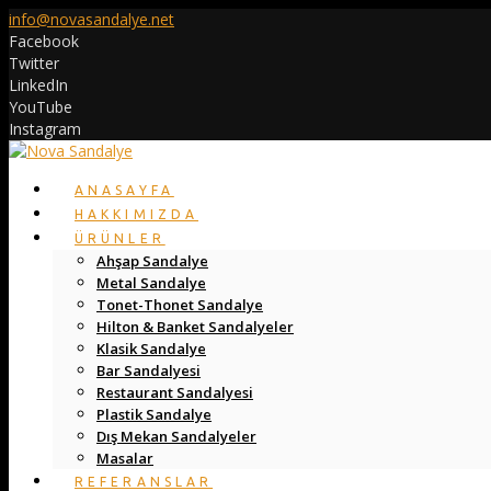
info@novasandalye.net
Facebook
Twitter
LinkedIn
YouTube
Instagram
ANASAYFA
HAKKIMIZDA
ÜRÜNLER
Ahşap Sandalye
Metal Sandalye
Tonet-Thonet Sandalye
Hilton & Banket Sandalyeler
Klasik Sandalye
Bar Sandalyesi
Restaurant Sandalyesi
Plastik Sandalye
Dış Mekan Sandalyeler
Masalar
REFERANSLAR