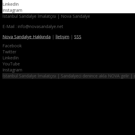
LinkedIn
Instagram
İstanbul Sandalye İmalatçısı | Nova Sandalye
E-Mail : info@novasandalye.net
Nova Sandalye Hakkında
|
İletişim
|
SSS
Facebook
Twitter
LinkedIn
YouTube
Instagram
İstanbul Sandalye İmalatçısı | Sandalyeci denince akla NOVA gelir 
NOVA SANDALYE
hayalinizdeki sandalyeler