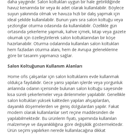
daha yaygındır. Salon koltukları uygun bir hale getirildiğinde
havuz kenarında bir veya iki adet olarak kullanılabilir. Böylece
suyun yakınında olmak ve havuza hızlı bir dalış yapmak için
ideal şekilde kullanılabilir. Bunun yanı sıra salon koltuğu veya
şezlonglar oturma odasında da kullanılabilir. Özellikle gün
ortasında şekerleme yapmak, kahve içmek, kitap veya gazete
okumak için özelleştirilerek salon koltuklarından bir köşe
hazırlanabilir. Oturma odalarında kullanılan salon koltukları
hem fazladan oturma alanı, hem de Avrupa geleneklerine
göre bir tasarım yapmanızı sağlar.
Salon Koltuğunun Kullanım Alanları
Home ofis çalışanlar için salon koltuklarını evde kullanmak
oldukça faydalıdır. Gece yarısı yapılan işlerde veya yorgunluk
anlarında odanın içerisinde bulunan salon koltuğu sayesinde
kısa süreli şekerlemeler veya dinlenmeler yapılabilir. Genellikle
salon koltukları yüksek kaliteden yapılan ahşaplardan,
dayanıklı döşemelerden ve geniş dolgulardan yapılır. Fakat
modern olarak kullanılanlar sert reçine maddesinden de
yapılabilmektedir. Bu ürünlerin fiyatı, yapımında kullanılan
malzemeye ve dayanıklılığına göre değişiklik göstermektedir.
Ürün seçimi yapılırken nerede kullanılacağına dikkat