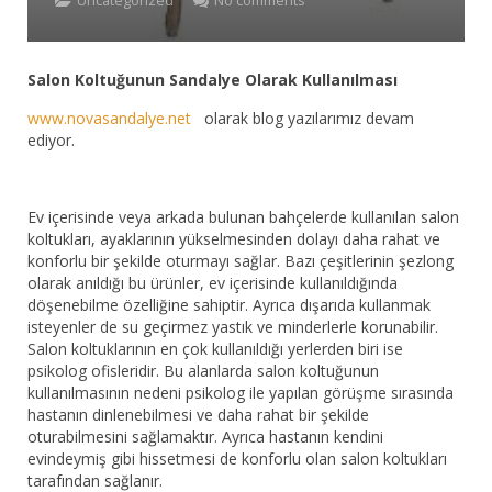
Uncategorized
No comments
Bar Sandalyesi
Salon Koltuğunun Sandalye Olarak Kullanılması
Restaurant Sandalyesi
www.novasandalye.net
olarak blog yazılarımız devam
Plastik Sandalye
ediyor.
Dış Mekan Sandalyeler
Ev içerisinde veya arkada bulunan bahçelerde kullanılan salon
Masalar
koltukları, ayaklarının yükselmesinden dolayı daha rahat ve
konforlu bir şekilde oturmayı sağlar. Bazı çeşitlerinin şezlong
olarak anıldığı bu ürünler, ev içerisinde kullanıldığında
döşenebilme özelliğine sahiptir. Ayrıca dışarıda kullanmak
isteyenler de su geçirmez yastık ve minderlerle korunabilir.
Salon koltuklarının en çok kullanıldığı yerlerden biri ise
psikolog ofisleridir. Bu alanlarda salon koltuğunun
kullanılmasının nedeni psikolog ile yapılan görüşme sırasında
hastanın dinlenebilmesi ve daha rahat bir şekilde
oturabilmesini sağlamaktır. Ayrıca hastanın kendini
evindeymiş gibi hissetmesi de konforlu olan salon koltukları
tarafından sağlanır.