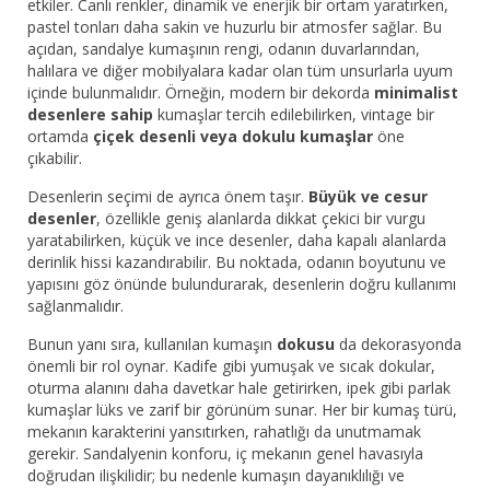
etkiler. Canlı renkler, dinamik ve enerjik bir ortam yaratırken,
pastel tonları daha sakin ve huzurlu bir atmosfer sağlar. Bu
açıdan, sandalye kumaşının rengi, odanın duvarlarından,
halılara ve diğer mobilyalara kadar olan tüm unsurlarla uyum
içinde bulunmalıdır. Örneğin, modern bir dekorda
minimalist
desenlere sahip
kumaşlar tercih edilebilirken, vintage bir
ortamda
çiçek desenli veya dokulu kumaşlar
öne
çıkabilir.
Desenlerin seçimi de ayrıca önem taşır.
Büyük ve cesur
desenler
, özellikle geniş alanlarda dikkat çekici bir vurgu
yaratabilirken, küçük ve ince desenler, daha kapalı alanlarda
derinlik hissi kazandırabilir. Bu noktada, odanın boyutunu ve
yapısını göz önünde bulundurarak, desenlerin doğru kullanımı
sağlanmalıdır.
Bunun yanı sıra, kullanılan kumaşın
dokusu
da dekorasyonda
önemli bir rol oynar. Kadife gibi yumuşak ve sıcak dokular,
oturma alanını daha davetkar hale getirirken, ipek gibi parlak
kumaşlar lüks ve zarif bir görünüm sunar. Her bir kumaş türü,
mekanın karakterini yansıtırken, rahatlığı da unutmamak
gerekir. Sandalyenin konforu, iç mekanın genel havasıyla
doğrudan ilişkilidir; bu nedenle kumaşın dayanıklılığı ve