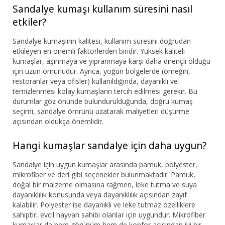
Sandalye kumaşı kullanım süresini nasıl
etkiler?
Sandalye kumaşının kalitesi, kullanım süresini doğrudan
etkileyen en önemli faktörlerden biridir. Yüksek kaliteli
kumaşlar, aşınmaya ve yıpranmaya karşı daha dirençli olduğu
için uzun ömürlüdür. Ayrıca, yoğun bölgelerde (örneğin,
restoranlar veya ofisler) kullanıldığında, dayanıklı ve
temizlenmesi kolay kumaşların tercih edilmesi gerekir. Bu
durumlar göz önünde bulundurulduğunda, doğru kumaş
seçimi, sandalye ömrünü uzatarak maliyetleri düşürme
açısından oldukça önemlidir.
Hangi kumaşlar sandalye için daha uygun?
Sandalye için uygun kumaşlar arasında pamuk, polyester,
mikrofiber ve deri gibi seçenekler bulunmaktadır. Pamuk,
doğal bir malzeme olmasına rağmen, leke tutma ve suya
dayanıklılık konusunda veya dayanıklılık açısından zayıf
kalabilir. Polyester ise dayanıklı ve leke tutmaz özelliklere
sahiptir, evcil hayvan sahibi olanlar için uygundur. Mikrofiber
kumaşlar da hem görünüm hem de konfor açısından iyi bir