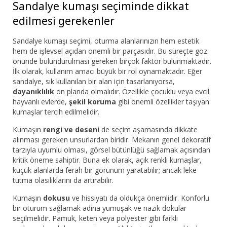
Sandalye kumaşı seçiminde dikkat
edilmesi gerekenler
Sandalye kumaşı seçimi, oturma alanlarınızın hem estetik
hem de işlevsel açıdan önemli bir parçasıdır. Bu süreçte göz
önünde bulundurulması gereken birçok faktör bulunmaktadır.
İlk olarak, kullanım amacı büyük bir rol oynamaktadır. Eğer
sandalye, sık kullanılan bir alan için tasarlanıyorsa,
dayanıklılık
ön planda olmalıdır. Özellikle çocuklu veya evcil
hayvanlı evlerde,
şekil koruma
gibi önemli özellikler taşıyan
kumaşlar tercih edilmelidir.
Kumaşın
rengi ve deseni
de seçim aşamasında dikkate
alınması gereken unsurlardan biridir. Mekanın genel dekoratif
tarzıyla uyumlu olması, görsel bütünlüğü sağlamak açısından
kritik öneme sahiptir. Buna ek olarak, açık renkli kumaşlar,
küçük alanlarda ferah bir görünüm yaratabilir; ancak leke
tutma olasılıklarını da artırabilir.
Kumaşın
dokusu
ve hissiyatı da oldukça önemlidir. Konforlu
bir oturum sağlamak adına yumuşak ve nazik dokular
seçilmelidir. Pamuk, keten veya polyester gibi farklı