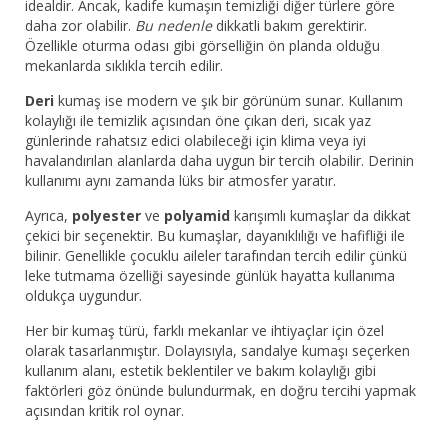
idealdir. Ancak, kadife kumaşın temizliği diğer türlere göre
daha zor olabilir.
Bu nedenle
dikkatli bakım gerektirir.
Özellikle oturma odası gibi görselliğin ön planda olduğu
mekanlarda sıklıkla tercih edilir.
Deri
kumaş ise modern ve şık bir görünüm sunar. Kullanım
kolaylığı ile temizlik açısından öne çıkan deri, sıcak yaz
günlerinde rahatsız edici olabileceği için klima veya iyi
havalandırılan alanlarda daha uygun bir tercih olabilir. Derinin
kullanımı aynı zamanda lüks bir atmosfer yaratır.
Ayrıca,
polyester
ve
polyamid
karışımlı kumaşlar da dikkat
çekici bir seçenektir. Bu kumaşlar, dayanıklılığı ve hafifliği ile
bilinir. Genellikle çocuklu aileler tarafından tercih edilir çünkü
leke tutmama özelliği sayesinde günlük hayatta kullanıma
oldukça uygundur.
Her bir kumaş türü, farklı mekanlar ve ihtiyaçlar için özel
olarak tasarlanmıştır. Dolayısıyla, sandalye kumaşı seçerken
kullanım alanı, estetik beklentiler ve bakım kolaylığı gibi
faktörleri göz önünde bulundurmak, en doğru tercihi yapmak
açısından kritik rol oynar.