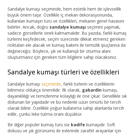
Bar Sandalyesi
Sandalye kumaşı seçiminde, hem estetik hem de işlevsellik
büyük önem taşır. Özellikle iç mekan dekorasyonunda,
kullanılan kumaşın türü ve özellikleri, mekanın genel havasını
Restaurant Sandalyesi
belirler. Ancak, doğru
sandalye kumaşı
seçimini yapmak,
sadece görsellerle sınırlı kalmamalıdır. Bu yazıda, farklı kumaş
Plastik Sandalye
türlerini keşfedecek, seçim sürecinde dikkat etmeniz gereken
noktaları ele alacak ve kumaş bakımı ile temizlik ipuçlarına da
Dış Mekan Sandalyeler
değineceğiz. Böylece, şık ve kullanışlı bir oturma alanı
oluşturmanız için gereken tüm bilgilere sahip olacaksınız.
Masalar
Sandalye kumaşı türleri ve özellikleri
Sandalye kumaşı
seçiminde
, farklı türlerin ve özelliklerin
bilinmesi oldukça önemlidir. İlk olarak,
gabardin
kumaşı,
dayanıklılığı ve temizlenme kolaylığı ile öne çıkar. Genellikle sık
dokunan bir yapıdadır ve bu nedenle uzun ömürlü bir tercih
olarak bilinir. Özellikle yoğun kullanıma sahip alanlarda tercih
edilir, çünkü leke tutma oranı düşüktür.
Bir diğer popüler kumaş türü ise
kadife
kumaşıdır. Soft
dokusu ve şık görünümü ile evlerinde zarafet arayanlar için