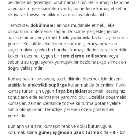
belirlemeniz gerektiğini unutmamalısınız. Her kumaşın kendine
özgü bakım gereksinimleri vardır; bu nedenle kumaş etiketini
okuyarak tavsiyeleri dikkate almak faydalı olacaktır.
Temizlikte,
dökülmeler
anında müdahale etmek, leke
oluşumunu önlemenizi sağlar. Dökülme gerçekleştiğinde,
nazikçe bir bez veya kağıt havlu yardımıyla fazla sıvıyı emmek
gerekir. Kesinlikle leke üzerine sürtme işlemi yapmaktan
kaçınılmalıdır, çünkü bu hareket kumaş liflerine zarar verebilir.
Lekenin üzerine, uygun bir
temizleme solüsyonu
veya
sabunlu su uygulayarak yumuşak bir bezle nazikçe silmek en
doğru yaklaşımdır.
Kumaş bakımı sırasında, toz birikimini önlemek için düzenli
aralıklarla
elektrikli süpürge
kullanmak da önemlidir. Farklı
kumaş türleri için uygun
fırça başlıkları
seçmek, istediğiniz
sonuçların elde edilmesine yardımcı olur. Özellikle döşemelik
kumaşlar, zaman içerisinde toz ve kir tutma potansiyeline
sahip olduğundan, temizliğe gereken özeni göstermek
gereklidir.
Bunların yanı sıra, kumaşın renk ve doku bütünlüğünü
korumak adına
güneş ışığından uzak tutmak
da kritik bir