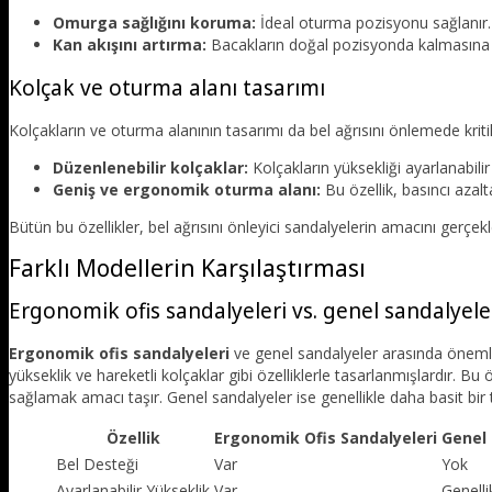
Omurga sağlığını koruma:
İdeal oturma pozisyonu sağlanır.
Kan akışını artırma:
Bacakların doğal pozisyonda kalmasına 
Kolçak ve oturma alanı tasarımı
Kolçakların ve oturma alanının tasarımı da bel ağrısını önlemede kritik 
Düzenlenebilir kolçaklar:
Kolçakların yüksekliği ayarlanabilir
Geniş ve ergonomik oturma alanı:
Bu özellik, basıncı azal
Bütün bu özellikler, bel ağrısını önleyici sandalyelerin amacını gerçekl
Farklı Modellerin Karşılaştırması
Ergonomik ofis sandalyeleri vs. genel sandalyele
Ergonomik ofis sandalyeleri
ve genel sandalyeler arasında önemli 
yükseklik ve hareketli kolçaklar gibi özelliklerle tasarlanmışlardır. B
sağlamak amacı taşır. Genel sandalyeler ise genellikle daha basit bir
Özellik
Ergonomik Ofis Sandalyeleri
Genel 
Bel Desteği
Var
Yok
Ayarlanabilir Yükseklik
Var
Genelli