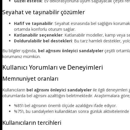
Güzel estetik
: Ev dekorasyonuna uyum sağlayacak çeşitli re
Seyahat ve taşınabilir çözümler
Hafif ve taşınabilir
: Seyahat esnasında bel sağlığını korumak iç
ortamda konforlu oturum sağlar.
Katlanabilir seçenekler
: Katlanabilir modeller, kamp veya se
Doldurulabilir bel destekleri
: Bu tarz hamleli destekler, yol
Bu bilgiler ışığında,
bel ağrısını önleyici sandalyeler
çeşitli ortamla
korumanız mümkün.
Kullanıcı Yorumları ve Deneyimleri
Memnuniyet oranları
Kullanıcıların
bel ağrısını önleyici sandalyeler
ile ilgili deneyimler
oturumlarda bel ağrısını azalttığını belirtmektedir. Araştırmalara göre
%85’i bel ağrısının önemli ölçüde azaldığını ifade ediyor.
%75’i, bu sandalyeleri kullandıktan sonra günlük aktivitelerinde a
Kullanıcıların tercihleri