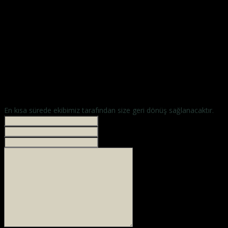
NOVA SANDALYE
hayalinizdeki sandalyeler
En kısa sürede ekibimiz tarafından size geri dönüş sağlanacaktır.
İsminiz *
Your phone
E-mailiniz *
Mesajınız *