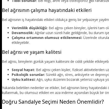
Tıbbi sorunlar:
Bel fıtığı, artrit veya osteoporoz gibi rahatsızlı
Bel ağrısının çalışma hayatındaki etkileri
Bel ağrısının iş hayatındaki etkileri oldukça geniş bir yelpazeye yayılm
Verimlilik düşüklüğü:
Bel ağrısı çeken bireyler, işlerini tam 
Devamsızlık:
Ağrılar uzun süreli hale geldiğinde, bu durum işe 
Çalışma ortamının olumsuz etkilenmesi:
Üzerinde oturulan
etkileyebilir.
Bel ağrısı ve yaşam kalitesi
Bel ağrısı, bireylerin günlük yaşam kalitesini de ciddi şekilde etkileyebil
Sosyal hayat:
Bel ağrısı çeken kişiler, fiziksel aktivitelerden 
Psikolojik sorunlar:
Sürekli ağrı, stres, anksiyete ve depresyo
Uyku kalitesi:
Ağrı, uyku düzenini bozarak yetersiz uykuya yol 
Yukarıda belirtilen nedenler ve etkiler, bel ağrısının birey hayatınd
kullanmak, bu olumsuz etkileri en aza indirme açısından büyük bir ön
Doğru Sandalye Seçimi Neden Önemlidir?