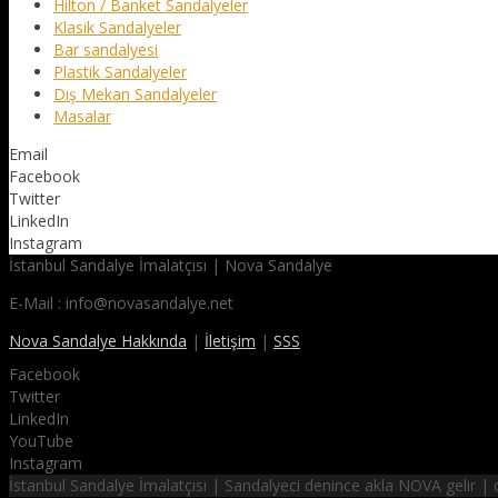
Hilton / Banket Sandalyeler
Klasik Sandalyeler
Bar sandalyesi
Plastik Sandalyeler
Dış Mekan Sandalyeler
Masalar
Email
Facebook
Twitter
LinkedIn
Instagram
İstanbul Sandalye İmalatçısı | Nova Sandalye
E-Mail : info@novasandalye.net
Nova Sandalye Hakkında
|
İletişim
|
SSS
Facebook
Twitter
LinkedIn
YouTube
Instagram
İstanbul Sandalye İmalatçısı | Sandalyeci denince akla NOVA gelir 