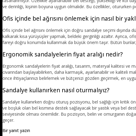
tasarlanmıştır. Özellikle ayarlanabilir bel desteği, yüksekliği ve kol d
ve derinliği, kişinin boyuna uygun olmalıdır. Bu özellikler, otururken po
Ofis içinde bel ağrısını önlemek için nasıl bir yak
Ofis içinde bel ağrısını önlemek için doğru sandalye seçimi dışında d
kalkarak kısa yürüyüşler yapmak, beldeki gerginliği azaltır. Ayrıca, o
fareyi doğru konumda kullanmak da büyük önem taşır. Bütün bunlar, be
Ergonomik sandalyelerin fiyat aralığı nedir?
Ergonomik sandalyelerin fiyat aralığı, tasarım, materyal kalitesi ve 
civarından başlayabilirken, daha karmaşık, ayarlanabilir ve kaliteli 
önce ihtiyaçlarınızı belirlemek ve bütçenizi gözden geçirmek, en uyg
Sandalye kullanırken nasıl oturmalıyız?
Sandalye kullanırken doğru oturuş pozisyonu, bel sağlığı için kritik
ve boşluk olan bel kısmına destek sağlayacak bir yastık veya bel dest
seviyesinde olması önemlidir. Bu pozisyon, belin ve omurganın doğal 
geçer.
Bir yanıt yazın