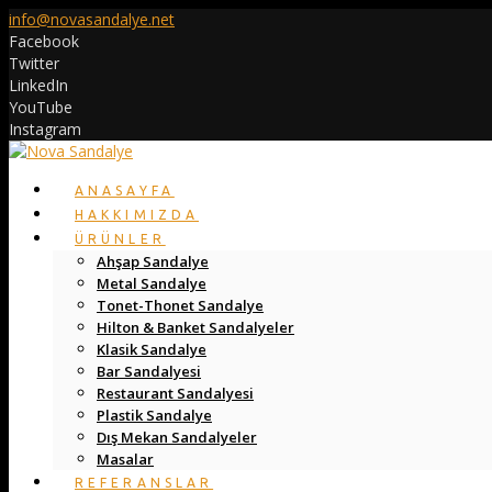
info@novasandalye.net
Facebook
Twitter
LinkedIn
YouTube
Instagram
ANASAYFA
HAKKIMIZDA
ÜRÜNLER
Ahşap Sandalye
Metal Sandalye
Tonet-Thonet Sandalye
Hilton & Banket Sandalyeler
Klasik Sandalye
Bar Sandalyesi
Restaurant Sandalyesi
Plastik Sandalye
Dış Mekan Sandalyeler
Masalar
REFERANSLAR