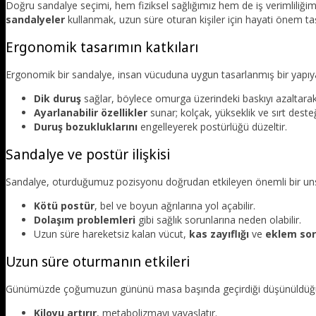
Doğru sandalye seçimi, hem fiziksel sağlığımız hem de iş verimliliğimi
sandalyeler
kullanmak, uzun süre oturan kişiler için hayati önem taş
Ergonomik tasarımın katkıları
Ergonomik bir sandalye, insan vücuduna uygun tasarlanmış bir yapıya 
Dik duruş
sağlar, böylece omurga üzerindeki baskıyı azaltarak 
Ayarlanabilir özellikler
sunar; kolçak, yükseklik ve sırt desteğ
Duruş bozukluklarını
engelleyerek postürlüğü düzeltir.
Sandalye ve postür ilişkisi
Sandalye, oturduğumuz pozisyonu doğrudan etkileyen önemli bir unsu
Kötü postür
, bel ve boyun ağrılarına yol açabilir.
Dolaşım problemleri
gibi sağlık sorunlarına neden olabilir.
Uzun süre hareketsiz kalan vücut,
kas zayıflığı
ve
eklem sor
Uzun süre oturmanın etkileri
Günümüzde çoğumuzun gününü masa başında geçirdiği düşünüldüğünde
Kiloyu artırır
, metabolizmayı yavaşlatır.