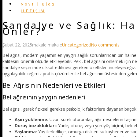
Nova | Blog
İLETİŞİM
Sandalye ve Sağlık: Ha
Önler?”
Şubat 22, 2025
makale makale
Uncategorized
No comments
Bel ağrısı, modern yaşamın en yaygın sağlık sorunlarından biri haline 
kalitesini önemli ölçüde etkileyebilir. Peki, bel ağrısını önlemek için n
sandalye seçiminde dikkat edilmesi gereken özellikleri inceleyeceğiz
uygulayabileceğimiz pratik çözümler ile bel ağrısının üstesinden gelm
Bel Ağrısının Nedenleri ve Etkileri
Bel ağrısının yaygın nedenleri
Bel ağrısı, gerek fiziksel gerekse psikolojik faktörlere dayanan birç
Aşırı yüklenme:
Uzun süreli oturumlar, ağır nesnelerin taşınma
Duruş bozuklukları:
Yanlış oturuş veya yürüyüş biçimi, beldek
Yaşlanma:
Yaş ilerledikçe, omurga diskleri su kaybeder ve sargı