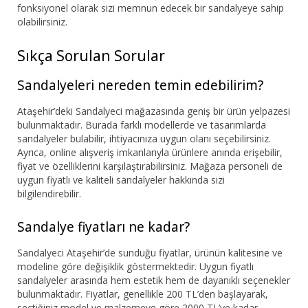
fonksiyonel olarak sizi memnun edecek bir sandalyeye sahip
olabilirsiniz.
Sıkça Sorulan Sorular
Sandalyeleri nereden temin edebilirim?
Ataşehir’deki Sandalyeci mağazasında geniş bir ürün yelpazesi
bulunmaktadır. Burada farklı modellerde ve tasarımlarda
sandalyeler bulabilir, ihtiyacınıza uygun olanı seçebilirsiniz.
Ayrıca, online alışveriş imkanlarıyla ürünlere anında erişebilir,
fiyat ve özelliklerini karşılaştırabilirsiniz. Mağaza personeli de
uygun fiyatlı ve kaliteli sandalyeler hakkında sizi
bilgilendirebilir.
Sandalye fiyatları ne kadar?
Sandalyeci Ataşehir’de sunduğu fiyatlar, ürünün kalitesine ve
modeline göre değişiklik göstermektedir. Uygun fiyatlı
sandalyeler arasında hem estetik hem de dayanıklı seçenekler
bulunmaktadır. Fiyatlar, genellikle 200 TL’den başlayarak,
seçtiğiniz model ve malzemeye göre 2000 TL’ye kadar