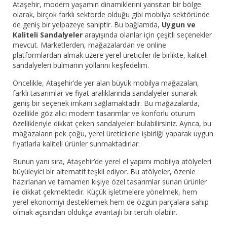
Ataşehir, modern yaşamın dinamiklerini yansıtan bir bölge
olarak, birçok farklı sektörde olduğu gibi mobilya sektöründe
de geniş bir yelpazeye sahiptir. Bu bağlamda,
Uygun ve
Kaliteli Sandalyeler
arayışında olanlar için çeşitli seçenekler
mevcut. Marketlerden, mağazalardan ve online
platformlardan almak üzere yerel üreticiler ile birlikte, kaliteli
sandalyeleri bulmanın yollarını keşfedelim.
Öncelikle, Ataşehir’de yer alan büyük mobilya mağazaları,
farklı tasarımlar ve fiyat aralıklarında sandalyeler sunarak
geniş bir seçenek imkanı sağlamaktadır. Bu mağazalarda,
özellikle göz alıcı modern tasarımlar ve konforlu oturum
özellikleriyle dikkat çeken sandalyeleri bulabilirsiniz. Ayrıca, bu
mağazaların pek çoğu, yerel üreticilerle işbirliği yaparak uygun
fiyatlarla kaliteli ürünler sunmaktadırlar.
Bunun yanı sıra, Ataşehir’de yerel el yapımı mobilya atölyeleri
büyüleyici bir alternatif teşkil ediyor. Bu atölyeler, özenle
hazırlanan ve tamamen kişiye özel tasarımlar sunan ürünler
ile dikkat çekmektedir. Küçük işletmelere yönelmek, hem
yerel ekonomiyi desteklemek hem de özgün parçalara sahip
olmak açısından oldukça avantajlı bir tercih olabilir.