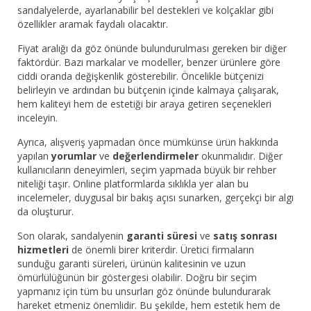
sandalyelerde, ayarlanabilir bel destekleri ve kolçaklar gibi
özellikler aramak faydalı olacaktır.
Fiyat aralığı da göz önünde bulundurulması gereken bir diğer
faktördür. Bazı markalar ve modeller, benzer ürünlere göre
ciddi oranda değişkenlik gösterebilir. Öncelikle bütçenizi
belirleyin ve ardından bu bütçenin içinde kalmaya çalışarak,
hem kaliteyi hem de estetiği bir araya getiren seçenekleri
inceleyin.
Ayrıca, alışveriş yapmadan önce mümkünse ürün hakkında
yapılan
yorumlar
ve
değerlendirmeler
okunmalıdır. Diğer
kullanıcıların deneyimleri, seçim yapmada büyük bir rehber
niteliği taşır. Online platformlarda sıklıkla yer alan bu
incelemeler, duygusal bir bakış açısı sunarken, gerçekçi bir algı
da oluşturur.
Son olarak, sandalyenin
garanti süresi
ve
satış sonrası
hizmetleri
de önemli birer kriterdir. Üretici firmaların
sunduğu garanti süreleri, ürünün kalitesinin ve uzun
ömürlülüğünün bir göstergesi olabilir. Doğru bir seçim
yapmanız için tüm bu unsurları göz önünde bulundurarak
hareket etmeniz önemlidir. Bu şekilde, hem estetik hem de