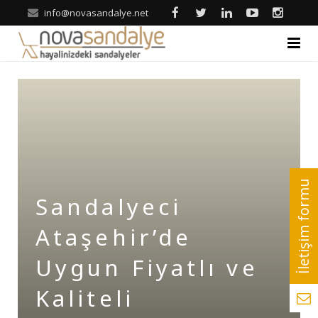
info@novasandalye.net
ANASAYFA
HAKKIMIZDA
ÜRÜNLER
Ahşap Sandalye
REFERANSLAR
Sandalyeci
Metal Sandalye
Nova | Blog
Ataşehir’de
Tonet-Thonet Sandalye
İLETİŞİM
Uygun Fiyatlı ve
Hilton & Banket Sandalyeler
Kaliteli
Klasik Sandalye