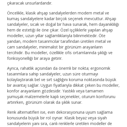
çıkaracak unsurlardandır.
Öncelikle, klasik ahşap sandalyelerden modern metal ve
kumaş sandalyelere kadar birçok seçenek mevcuttur. Ahşap
sandalyeler, sıcak ve doğal bir hava sunarak, hem dayanıklılığı
hem de estetiği ile öne çıkar. Özel işçiliklerle yapılan ahşap
modeller, uzun yıllar sağlamlıklarıyla bilinmektedir. Öte
yandan, modern tasarımcılar tarafından üretilen metal ve
cam sandalyeler, minimalist bir görünüm arayanların
tercihidir. Bu modeller, özellikle ofis ortamlarında şıklığı ve
fonksiyonelliği bir araya getirir.
Ayrıca, rahatlık açısından da önemli bir nokta; ergonomik
tasarımlara sahip sandalyeler, uzun süre oturmayı
kolaylaştırarak bel ve sırt sağlığını koruma noktasında büyük
bir avantaj sağlar. Uygun fiyatlarıyla dikkat çeken bu modeller,
konfor arayanların gözdesidir. Yastıklı veya tamamen
yumuşak malzemelerle kaplı seçenekler, oturum konforunu
artırırken, görünüm olarak da şıklık sunar.
Renk alternatifleri ise, evin dekorasyonuna uyum sağlama
konusunda büyük bir rol oynar. Klasik beyaz veya siyah
sandalyelerin yanı sıra, canlı renklerle üretilen modeller de