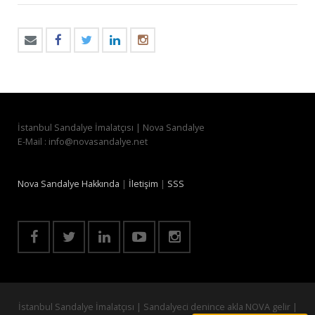
İstanbul Sandalye İmalatçısı | Nova Sandalye
E-Mail : info@novasandalye.net
Nova Sandalye Hakkında
|
İletişim
|
SSS
İstanbul Sandalye İmalatçısı | Sandalyeci denince akla NOVA gelir |