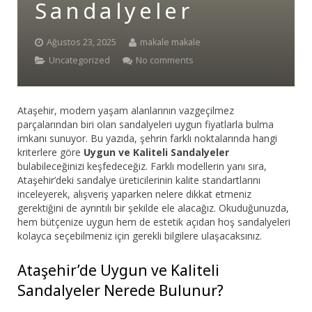
Sandalyeler
Bar Sandalyesi
Ağustos 23, 2025
makale makale
Restaurant Sandalyesi
Uncategorized
No comments
Plastik Sandalye
Ataşehir, modern yaşam alanlarının vazgeçilmez
Dış Mekan Sandalyeler
parçalarından biri olan sandalyeleri uygun fiyatlarla bulma
imkanı sunuyor. Bu yazıda, şehrin farklı noktalarında hangi
Masalar
kriterlere göre
Uygun ve Kaliteli Sandalyeler
bulabileceğinizi keşfedeceğiz. Farklı modellerin yanı sıra,
Ataşehir’deki sandalye üreticilerinin kalite standartlarını
inceleyerek, alışveriş yaparken nelere dikkat etmeniz
gerektiğini de ayrıntılı bir şekilde ele alacağız. Okuduğunuzda,
hem bütçenize uygun hem de estetik açıdan hoş sandalyeleri
kolayca seçebilmeniz için gerekli bilgilere ulaşacaksınız.
Ataşehir’de Uygun ve Kaliteli
Sandalyeler Nerede Bulunur?