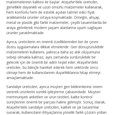
malzemelerinin kalitesi ile başlar. Ataşehir’deki üreticiler,
genellikle dayanıklı ve uzun ömürlü malzemeler kullanarak,
hem konforlu hem de estetik açıdan tatmin edici fiyat
aralıklarında ürünler ortaya koymaktadır. Örneğin, ahşap,
metal ve plastik gibi farklı malzemeler, çeşitli tasarımlarda bir
araya getirilerek modern yaşam alanlarına uyum sağlayan
ürünler yaratılmaktadır.
Ayrıca, üreticilerin en önemli özelliklerinden biri de çevre
dostu uygulamalara dikkat etmeleridir. Geri dönüştürülebilir
malzemelerin kullanımı, yalnızca daha az atık oluşumuna
sebep olmakla kalmaz, aynı zamanda sürdürülebilir bir
gelecek için de önemli bir adım teşkil eder. Ataşehir’deki
üreticiler, bu bilinçle hareket ederek hem sektörde öncü
olmayı hem de kullanıcılarının duyarlılıklarına hitap etmeyi
amaçlamaktadır.
Sandalye üreticileri, ayrıca müşteri geri bildirimlerine önem
vererek ürünlerini sürekli iyileştirme çabasındadır. Müşteri
memnuniyeti anketleri ve ürün testleri, kalite kontrol
süreçlerinin önemli bir parçası haline gelmiştir. Sonuç olarak,
Ataşehir’deki sandalye üreticileri, kaliteli ve şık tasarımlar
sunarak, kullanıcıların ihtiyaçlarına yönelik farklı çözüm yolları