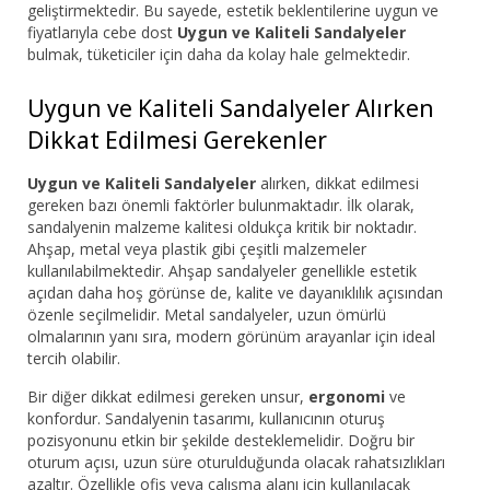
geliştirmektedir. Bu sayede, estetik beklentilerine uygun ve
fiyatlarıyla cebe dost
Uygun ve Kaliteli Sandalyeler
bulmak, tüketiciler için daha da kolay hale gelmektedir.
Uygun ve Kaliteli Sandalyeler Alırken
Dikkat Edilmesi Gerekenler
Uygun ve Kaliteli Sandalyeler
alırken, dikkat edilmesi
gereken bazı önemli faktörler bulunmaktadır. İlk olarak,
sandalyenin malzeme kalitesi oldukça kritik bir noktadır.
Ahşap, metal veya plastik gibi çeşitli malzemeler
kullanılabilmektedir. Ahşap sandalyeler genellikle estetik
açıdan daha hoş görünse de, kalite ve dayanıklılık açısından
özenle seçilmelidir. Metal sandalyeler, uzun ömürlü
olmalarının yanı sıra, modern görünüm arayanlar için ideal
tercih olabilir.
Bir diğer dikkat edilmesi gereken unsur,
ergonomi
ve
konfordur. Sandalyenin tasarımı, kullanıcının oturuş
pozisyonunu etkin bir şekilde desteklemelidir. Doğru bir
oturum açısı, uzun süre oturulduğunda olacak rahatsızlıkları
azaltır. Özellikle ofis veya çalışma alanı için kullanılacak