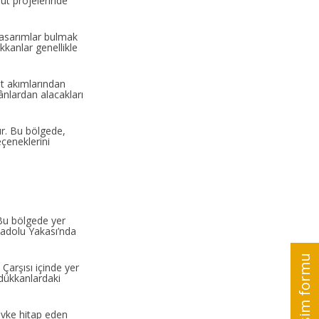
nut projelerinde
z tasarımlar bulmak
kkanlar genellikle
at akımlarından
ânlardan alacakları
ır. Bu bölgede,
çeneklerini
 Bu bölgede yer
Anadolu Yakası’nda
Çarşısı içinde yer
 dükkanlardaki
zevke hitap eden