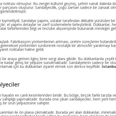
a noktası olmuştur. Bu zengin kültürel geçmiş, şehrin sanat dalında da
ir parçasını oluşturur. Sandalyecilik, çoğu zaman sadece bir zanaat ol
rlendirilmiştir.
ıymetliydi. Sandalye yapımı, ustalar tarafından dikkatle yürütülen bir 
lir, el yapımı detaylar ve zarif süslemelerle birleştirilirdi. Dükkanlar
stalar birbirlerinden bilgi ve tecrübe alışverişinde bulunarak mesleğin gel
ı. Fabrikasyon yöntemlerinin artması, üretim süreçlerini hızlandırdı fa
, geleneksel yöntemleri sürdürerek nostaljik bir atmosfer yaratmayı baş
aret noktaları haline geldi.
ir araya getiren ilginç birer sergi alanı gibidir. Bu dükkanlarda çeşitli
 kadar geniş bir yelpaze sunulmaktadır. Sandalyelerin sadece bir otu
anlamak için bu dükkanları ziyaret etmek son derece keyiflidir.
İstanbu
lyeciler
i hayatın en canlı kesimlerinden biridir. Bu bölge, birçok farklı tarzda v
ev sahipliği yapmaktadır. Burada öne çıkan sandalyeciler, hem yerli he
 bir ürün yelpazesine sahiptir.
arımları ile ön plana çıkmaktadır. Burada yer alan dükkanlar, minimal