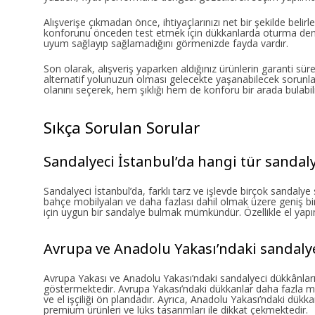
Alışverişe çıkmadan önce, ihtiyaçlarınızı net bir şekilde belir
konforunu önceden test etmek için dükkanlarda oturma deney
uyum sağlayıp sağlamadığını görmenizde fayda vardır.
Son olarak, alışveriş yaparken aldığınız ürünlerin garanti sür
alternatif yolunuzun olması gelecekte yaşanabilecek sorunla
olanını seçerek, hem şıklığı hem de konforu bir arada bulabili
Sıkça Sorulan Sorular
Sandalyeci İstanbul’da hangi tür sandaly
Sandalyeci İstanbul’da, farklı tarz ve işlevde birçok sandaly
bahçe mobilyaları ve daha fazlası dahil olmak üzere geniş bir 
için uygun bir sandalye bulmak mümkündür. Özellikle el yapım
Avrupa ve Anadolu Yakası’ndaki sandalye
Avrupa Yakası ve Anadolu Yakası’ndaki sandalyeci dükkânları, 
göstermektedir. Avrupa Yakası’ndaki dükkanlar daha fazla m
ve el işçiliği ön plandadır. Ayrıca, Anadolu Yakası’ndaki dük
premium ürünleri ve lüks tasarımları ile dikkat çekmektedir.