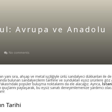
ul: Avrupa ve Anadolu
No comments
anın yanı sıra, ahşap ve metal işçiliğiyle ünlü sandalyeci dükkanları ile de
a bulunan sandalyecilerin tarihine ve sundukları eşsiz ürünlere göz 
akası’ndaki popüler buluşma noktalarını da ele alacağız. Ayrıca,
İstan
n ipuçlarını paylaşarak, bu eşsiz sanatı deneyimlemenize yardımcı olaca
ım!
ın Tarihi