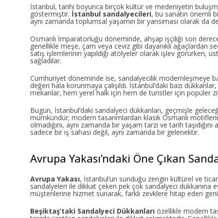
İstanbul, tarihi boyunca birçok kültür ve medeniyetin buluşm
göstermiştir.
İstanbul sandalyecileri
, bu sanatın önemli b
aynı zamanda toplumsal yaşamın bir yansıması olarak da değe
Osmanlı İmparatorluğu döneminde, ahşap işçiliği son derece k
genellikle meşe, çam veya ceviz gibi dayanıklı ağaçlardan seçi
satış işlemlerinin yapıldığı atölyeler olarak işlev görürken, u
sağladılar.
Cumhuriyet döneminde ise, sandalyecilik modernleşmeye başlad
değeri hala korunmaya çalışıldı. İstanbul’daki bazı dükkanlar
mekanlar, hem yerel halk için hem de turistler için popüler ziy
Bugün, İstanbul’daki sandalyeci dükkanları, geçmişle geleceği b
mümkündür; modern tasarımlardan klasik Osmanlı motiflerine
olmadığını, aynı zamanda bir yaşam tarzı ve tarih taşıdığını 
sadece bir iş sahası değil, aynı zamanda bir gelenektir.
Avrupa Yakası’ndaki Öne Çıkan Sanda
Avrupa Yakası
, İstanbul’un sunduğu zengin kültürel ve ticar
sandalyeleri ile dikkat çeken pek çok sandalyeci dükkanına 
müşterilerine hizmet sunarak, farklı zevklere hitap eden geniş
Beşiktaş’taki Sandalyeci Dükkanları
özellikle modern tas