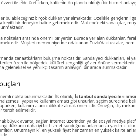
özveri ile elde üretilirken, kalitenin ön planda olduğu bir hizmet anlayış
bulabileceğiniz birçok dükkan yer almaktadır. Özellikle gençlerin ilgi
 keyifli bir deneyim haline getirmektedir. Maltepe’deki sanatçılar, müşt
 sunmaktadır.
noktaları arasında önemli bir yerdir. Burada yer alan dükkanlar, fer
 çekmektedir. Müşteri memnuniyetine odaklanan Tuzla’daki ustalar, hem
manda zanaatkârların buluşma noktasıdır. Sandalyeci dükkanları, el yap
terilen özen ile bölgedeki kültürel zenginliği gözler önüne sermektedir
a geleneksel ve yenilikçi tasarım anlayışını bir arada sunmaktadır.
İpuçları
önemli nokta bulunmaktadır. İlk olarak,
İstanbul sandalyecileri
arası
zemesi, yapısı ve kullanım amacı gibi unsurlar, seçim sürecinde belirl
aparken, kullanım alanını dikkate almak önemlidir. Örneğin, dış mekan 
tercih edilmelidir.
apmak büyük avantaj sağlar. Internet üzerinden ya da sosyal medya pla
angi dükkanın daha iyi bir hizmet sunduğunu anlamanıza yardımcı olur.
nemlidir. Unutmayın ki, en yüksek fiyat her zaman en yüksek kalite anl
ıdır.