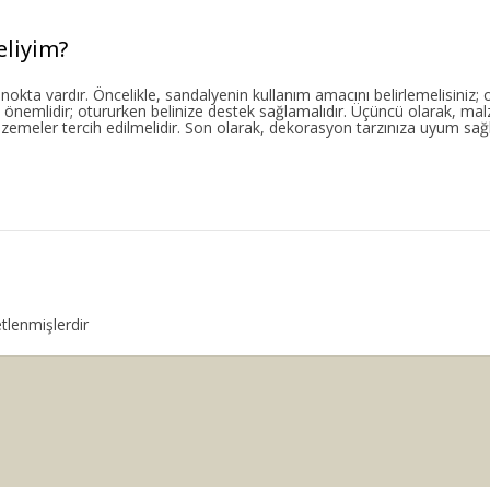
eliyim?
okta vardır. Öncelikle, sandalyenin kullanım amacını belirlemelisiniz; 
k önemlidir; otururken belinize destek sağlamalıdır. Üçüncü olarak, mal
zemeler tercih edilmelidir. Son olarak, dekorasyon tarzınıza uyum sağ
etlenmişlerdir