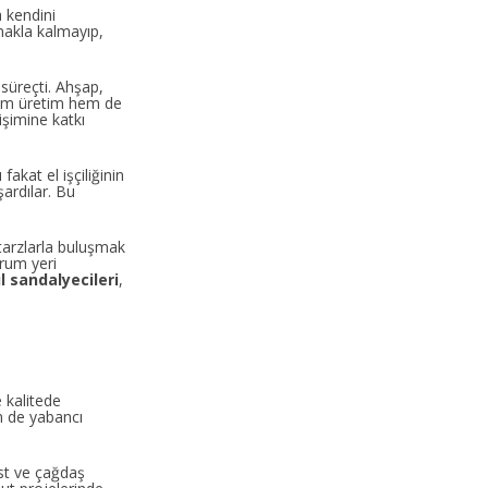
 kendini
makla kalmayıp,
süreçti. Ahşap,
, hem üretim hem de
işimine katkı
kat el işçiliğinin
ardılar. Bu
 tarzlarla buluşmak
rum yeri
l sandalyecileri
,
e kalitede
m de yabancı
ist ve çağdaş