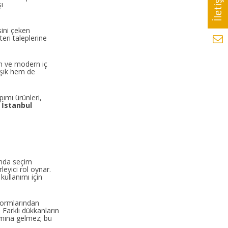
ı
sini çeken
eri taleplerine
ah ve modern iç
 şık hem de
ımı ürünleri,
.
İstanbul
nda seçim
eyici rol oynar.
kullanımı için
tformlarından
 Farklı dükkanların
amına gelmez; bu