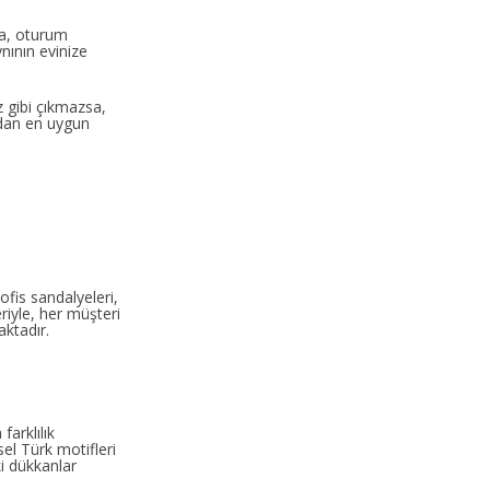
nra, oturum
nının evinize
z gibi çıkmazsa,
dan en uygun
ofis sandalyeleri,
riyle, her müşteri
aktadır.
arklılık
el Türk motifleri
ki dükkanlar