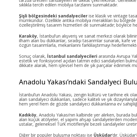
tarzda üretilen sandalyeleri ile dikkat çekmektedir. Genellik
sıklıkla tercih edilen mobilya tarzlarını sunmaktadır.
Şişli bölgesindeki sandalyeciler
ise klasik ve vintage tasa
mümkündür. Özellikle antika mobilya meraklıları bu bölgede ge
özelleştirilmiş tasarım hizmetleri de sunmaktadır; böylece h
Karaköy
, İstanbul’un alışveriş ve sanat merkezi olarak bil
ilham alan bu dükkanlar, sıradışı tasarımlar sunarak, kafe ve 
özgün tasarımlarla, mekanlarını farklılaştırmayı hedeflemekte
Sonuç olarak,
İstanbul sandalyecileri
arasında Avrupa Yaka
estetik ve fonksiyonel açıdan tatmin edici sandalyeleri bulm
dikkate alarak, hem işlevsel hem de şık parçalar edinmek 
Anadolu Yakası’ndaki Sandalyeci Bul
İstanbul’un Anadolu Yakası, zengin kültürü ve tarihine ek ola
alan sandalyeci dükkanları, sadece kaliteli ve şık dizaynlarıy
hem yerel hem de gözde sandalyeci dükkanlarına ev sahipliğ
Kadıköy
, Anadolu Yakası’nın kalbinde yer alırken, burada bu
alan küçük atölyeler, el yapımı ahşap sandalyelerden modern
ustalar, geleneksel Türk motifleriyle bezeli sandalyeler üreti
Diğer bir popüler buluşma noktası ise
Üsküdar
‘dır. Üsküdar