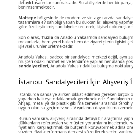
detaylı tasarımlar sunmaktadır. Bu atölyelerde her bir parça, 
benimsenmektedir.
Maltepe
bölgesinde de modern ve vintage tarzda sandalyeler 
tasarımlara ev sahipliği yapan bu dükkanlar, alışveriş yapmayı
göre özelleştirilmiş sandalyeler üreterek, kişisel dokunuşlar
Son olarak,
Tuzla
da Anadolu Yakası’nda sandalyeci buluşma 
mekanlarla, hem yerel halkın hem de ziyaretçilerin ilgisini
işlevsel ürünler üretmektedir.
Anadolu Yakası, sadece bir sandalyeci merkezi değil, aynı za
müşteri odaklı hizmetleri ve lendirme yapılan her alanda gös
sandalyecileri
, Anadolu Yakası’ndaki bu buluşma noktalarıyl
İstanbul Sandalyecileri İçin Alışveriş 
İstanbul’da sandalye alırken dikkat edilmesi gereken birçok 
yaparken kaliteye odaklanmak gerekmektedir. Sandalyenin mal
Ahşap, metal ya da plastik gibi malzemeler arasında tercih y
uygun olan su geçirmez ve UV ışınlarına dayanıklı malzemeler 
Bunun yanı sıra, alışveriş sırasında detaylı bir araştırma y
dükkanların referansları ve müşteri yorumlarını incelemek, h
fiyatlarını karşılaştırmak da bütçenizi koruyabilmek adına ö
yüzden, fiyat-performans dengesi gözetilerek seçim yapılmal