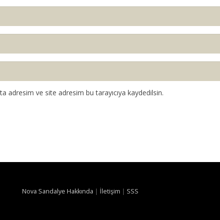
a adresim ve site adresim bu tarayıcıya kaydedilsin.
Nova Sandalye Hakkında
|
İletişim
|
SSS