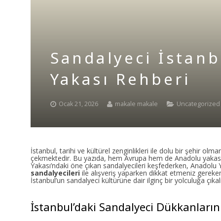
Sandalyeci İstanb
Yakası Rehberi
Ocak 21, 2026
makale makale
Uncategorized
İstanbul, tarihi ve kültürel zenginlikleri ile dolu bir şehir olm
çekmektedir. Bu yazıda, hem Avrupa hem de Anadolu yakasınd
Yakası’ndaki öne çıkan sandalyecileri keşfederken, Anadolu Y
sandalyecileri
ile alışveriş yaparken dikkat etmeniz gereke
İstanbul’un sandalyeci kültürüne dair ilginç bir yolculuğa çıkal
İstanbul’daki Sandalyeci Dükkanların