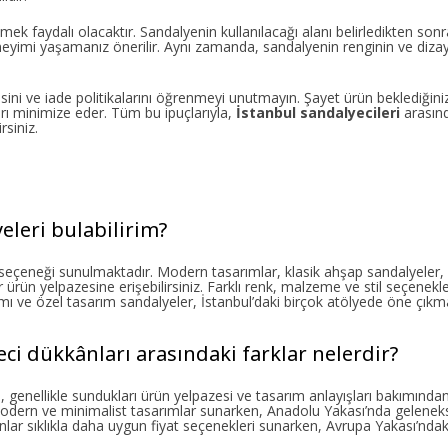
lemek faydalı olacaktır. Sandalyenin kullanılacağı alanı belirledikten so
imi yaşamanız önerilir. Aynı zamanda, sandalyenin renginin ve dizay
esini ve iade politikalarını öğrenmeyi unutmayın. Şayet ürün beklediğini
rı minimize eder. Tüm bu ipuçlarıyla,
İstanbul sandalyecileri
arasın
rsiniz.
eleri bulabilirim?
e seçeneği sunulmaktadır. Modern tasarımlar, klasik ahşap sandalyeler, 
ürün yelpazesine erişebilirsiniz. Farklı renk, malzeme ve stil seçenekle
ı ve özel tasarım sandalyeler, İstanbul’daki birçok atölyede öne çıkm
ci dükkânları arasındaki farklar nelerdir?
genellikle sundukları ürün yelpazesi ve tasarım anlayışları bakımından f
odern ve minimalist tasarımlar sunarken, Anadolu Yakası’nda geleneks
kanlar sıklıkla daha uygun fiyat seçenekleri sunarken, Avrupa Yakası’nda